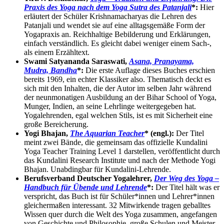
Praxis des Yoga nach dem Yoga Sutra des Patanjali
*:
Hier
erläutert der Schüler Krishnamacharyas die Lehren des
Patanjali und wendet sie auf eine alltagsgemäße Form der
Yogapraxis an. Reichhaltige Bebilderung und Erklärungen,
einfach verständlich. Es gleicht dabei weniger einem Sach-,
als einem Erzähltext.
Swami Satyananda Saraswati,
Asana, Pranayama,
Mudra, Bandha
*:
Die erste Auflage dieses Buches erschien
bereits 1969, ein echter Klassiker also. Thematisch deckt es
sich mit den Inhalten, die der Autor im selben Jahr während
der neunmonatigen Ausbildung an der Bihar School of Yoga,
Munger, Indien, an seine Lehrlinge weitergegeben hat.
Yogalehrenden, egal welchen Stils, ist es mit Sicherheit eine
große Bereicherung.
Yogi Bhajan,
The Aquarian Teacher
* (engl.):
Der Titel
meint zwei Bände, die gemeinsam das offizielle Kundalini
Yoga Teacher Training Level 1 darstellen, veröffentlicht durch
das Kundalini Research Institute und nach der Methode Yogi
Bhajan. Unabdingbar für Kundalini-Lehrende.
Berufsverband Deutscher Yogalehrer,
Der Weg des Yoga –
Handbuch für Übende und Lehrende
*:
Der Titel hält was er
verspricht, das Buch ist für Schüler*innen und Lehrer*innen
gleichermaßen interessant. 32 Mitwirkende tragen geballtes
Wissen quer durch die Welt des Yoga zusammen, angefangen
von Geschichte und Philosophie, große Schulen und Meister,