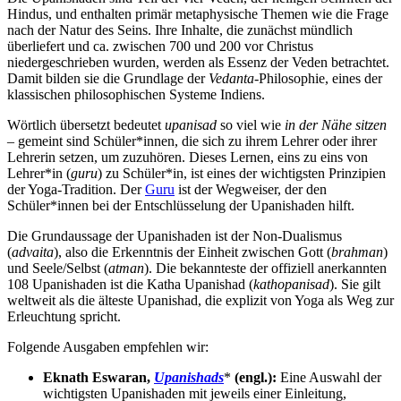
Hindus, und enthalten primär metaphysische Themen wie die Frage
nach der Natur des Seins. Ihre Inhalte, die zunächst mündlich
überliefert und ca. zwischen 700 und 200 vor Christus
niedergeschrieben wurden, werden als Essenz der Veden betrachtet.
Damit bilden sie die Grundlage der
Vedanta
-Philosophie, eines der
klassischen philosophischen Systeme Indiens.
Wörtlich übersetzt bedeutet
upanisad
so viel wie
in der Nähe sitzen
– gemeint sind Schüler*innen, die sich zu ihrem Lehrer oder ihrer
Lehrerin setzen, um zuzuhören. Dieses Lernen, eins zu eins von
Lehrer*in (
guru
) zu Schüler*in, ist eines der wichtigsten Prinzipien
der Yoga-Tradition. Der
Guru
ist der Wegweiser, der den
Schüler*innen bei der Entschlüsselung der Upanishaden hilft.
Die Grundaussage der Upanishaden ist der Non-Dualismus
(
advaita
), also die Erkenntnis der Einheit zwischen Gott (
brahman
)
und Seele/Selbst (
atman
). Die bekannteste der offiziell anerkannten
108 Upanishaden ist die Katha Upanishad (
kathopanisad
). Sie gilt
weltweit als die älteste Upanishad, die explizit von Yoga als Weg zur
Erleuchtung spricht.
Folgende Ausgaben empfehlen wir:
Eknath Eswaran,
Upanishads
*
(engl.):
Eine Auswahl der
wichtigsten Upanishaden mit jeweils einer Einleitung,