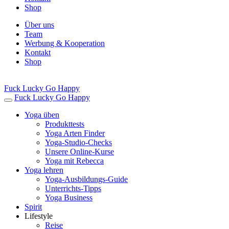
Shop
Über uns
Team
Werbung & Kooperation
Kontakt
Shop
Fuck Lucky Go Happy
Fuck Lucky Go Happy
Yoga üben
Produkttests
Yoga Arten Finder
Yoga-Studio-Checks
Unsere Online-Kurse
Yoga mit Rebecca
Yoga lehren
Yoga-Ausbildungs-Guide
Unterrichts-Tipps
Yoga Business
Spirit
Lifestyle
Reise