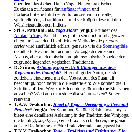
über den klassischen Hatha Yoga. Neben praktischen
Zugängen zu Asanas für
Anfänger*innen
und
Fortgeschrittene führt der Autor außerdem in die alte,
spirituelle Yoga-Tradition ein und verknüpft diese mit den
Weisheitstraditionen Indiens.
Sri K. Pattabhi Jois,
Yoga Mala
* (engl.):
Erfinder des
Ashtanga Yoga
Pattabhi Jois gibt in seinem Grundlagenwerk
einen umfassenden Überblick der Methode; die
primary
series
wird ausführlich erklärt, genauso wie die
Sonnengrüße
,
detaillierte Beschreibungen und Vorzüge der einzelnen
Asanas, aber auch ethische und philosophische Aspekte der
zugrunde liegenden yogischen Traditionen.
R. Sriram
,
Ashtangayoga – Die 8 Übungen aus dem
Yogasutra des Patanjali
*: Hier dringt der Autor, der sich
zeitlebens eingehend mit den Yogasutren des Patanjali
beschäftigt, noch tiefer in die Materie ein: Wie können die 8
Schritte auf dem Weg zur Erleuchtung für moderne Menschen
aussehen? Wie kann man sie realistisch umsetzen? Super
relevant!
T.K.V. Desikachar,
Heart of Yoga – Developing a Personal
Practice
* (engl.):
Der Sohn und Schüler Krishnamacharyas
bietet eine detaillierte Anleitung in der Tradition des Viniyoga,
die befähigt,
step by step
eine Praxis zu etablieren, die genau
auf die Bedürfnisse des*der Praktizierenden angepasst ist.
T.K.V. Desikachar,
Yoga – Tradition und Erfahrung. Die