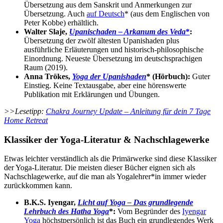
Übersetzung aus dem Sanskrit und Anmerkungen zur
Übersetzung. Auch
auf Deutsch
* (aus dem Englischen von
Peter Kobbe) erhältlich.
Walter Slaje,
Upanischaden – Arkanum des Veda
*
:
Übersetzung der zwölf ältesten Upanishaden plus
ausführliche Erläuterungen und historisch-philosophische
Einordnung. Neueste Übersetzung im deutschsprachigen
Raum (2019).
Anna Trökes,
Yoga der Upanishaden
* (Hörbuch):
Guter
Einstieg. Keine Textausgabe, aber eine hörenswerte
Publikation mit Erklärungen und Übungen.
>>Lesetipp:
Chakra Journey Update – Anleitung für dein 7 Tage
Home Retreat
Klassiker der Yoga-Literatur & Nachschlagewerke
Etwas leichter verständlich als die Primärwerke sind diese Klassiker
der Yoga-Literatur. Die meisten dieser Bücher eignen sich als
Nachschlagewerke, auf die man als Yogalehrer*in immer wieder
zurückkommen kann.
B.K.S. Iyengar,
Licht auf Yoga
– Das grundlegende
Lehrbuch des Hatha Yoga
*:
Vom Begründer des
Iyengar
Yoga
höchstpersönlich ist das Buch ein grundlegendes Werk