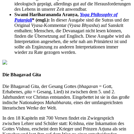
ideologisch geprägt, allerdings gut auf die Herausforderungen
des Lebens in unserer Zeit anwendbar.
Swami Hariharananda Aranya,
Yoga Philosophy of
Patanjali
* (engl.):
In dieser Ausgabe sind die Sutras und der
Original
Vyasa
-Kommentar (
Vyasa Bhyasha
) auf Sanskrit
enthalten; Menschen, die Devanagari nicht lesen können,
finden die Übersetzung auf Englisch. Diese Ausgabe wird als
Interpretation angesehen, die sehr nah am Primärtext ist und
sollte als Ergänzung zu anderen Interpretationen immer
wieder zu Rate gezogen werden.
Die Bhagavad Gita
Die Bhagavad Gita, der Gesang Gottes (
bhagavan
= Gott,
Erhabenes,
gita
= Gesang, Lied) ist zwischen dem 5. und 2.
Jahrhundert vor Christus entstanden. Eingebettet ist sie in das große
indische Nationalepos
Mahabharata
, eines der umfangreichsten
literarischen Werke der Welt.
In den 18 Kapiteln mit 700 Versen findet ein Zwiegespräch
zwischen Lehrer und Schüler statt: Krishna, eine Inkarnation des
Gottes Vishnu, erscheint dem Krieger und Prinzen Arjuna als sein