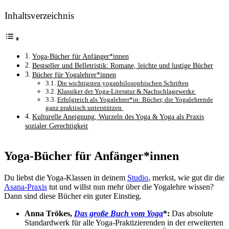
Inhaltsverzeichnis
Yoga-Bücher für Anfänger*innen
Bestseller und Belletristik: Romane, leichte und lustige Bücher
Bücher für Yogalehrer*innen
Die wichtigsten yogaphilosophischen Schriften
Klassiker der Yoga-Literatur & Nachschlagewerke
Erfolgreich als Yogalehrer*in: Bücher, die Yogalehrende
ganz praktisch unterstützen
Kulturelle Aneignung, Wurzeln des Yoga & Yoga als Praxis
sozialer Gerechtigkeit
Yoga-Bücher für Anfänger*innen
Du liebst die Yoga-Klassen in deinem
Studio
, merkst, wie gut dir die
Asana-Praxis
tut und willst nun mehr über die Yogalehre wissen?
Dann sind diese Bücher ein guter Einstieg.
Anna Trökes,
Das große Buch vom Yoga
*:
Das absolute
Standardwerk für alle Yoga-Praktizierenden in der erweiterten