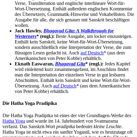
Verse, Transliteration und englische interlineare Wort-für-
Wort-Übersetzung. Enthält außerdem englischen Kommentar
des Übersetzers, Grammatik-Hinweise und Vokabellisten. Die
Ausgabe für alle, die sich genauer mit Sanskrit beschäftigen
wollen.
Jack Hawley,
Bhagavad Gita: A Walkthrough for
Westerners
* (engl.):
Beste Ausgabe, um locker einzusteigen.
Enthält kein Sanskrit, keine Wort-für-Wort-Übersetzung,
sondern ausschließlich eine Interpretation der Verse, die zum
flüssigen Lesen gedacht ist. Auch
auf Deutsch
* (aus dem
Amerikanischen von Peter Kobbe) erhältlich.
Eknath Easwaran,
Bhagavad Gita
* (engl.):
Jedes Kapitel
wird einleitend kurz zusammengefasst, im Anschluss findet
man die Interpretation der einzelnen Verse in gut lesbaren
Abschnitten. Enthält kein Sanskrit und keine Wort-für-Wort-
Übersetzung. Auch
auf Deutsch
* (aus dem Amerikanischen
von Peter Kobbe) erhältlich.
Die Hatha Yoga Pradipika
Die Hatha Yoga Pradipika ist eines der vier Grundlagen-Werke des
Hatha Yoga
und wurde im 14. Jahrhundert von Svatmarama
verfasst. Das Sanskrit-Wort
pradipika
bedeutet
kleine Leuchte
.
Hatha Yoga ist nicht etwa ein sanfter Yogastil, wie es heutzutage oft