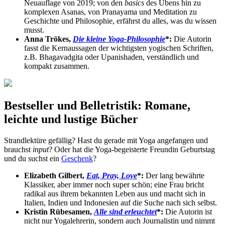
Neuauflage von 2019; von den
basics
des Übens hin zu
komplexen Asanas, von Pranayama und Meditation zu
Geschichte und Philosophie, erfährst du alles, was du wissen
musst.
Anna Trökes,
Die kleine Yoga-Philosophie
*:
Die Autorin
fasst die Kernaussagen der wichtigsten yogischen Schriften,
z.B. Bhagavadgita oder Upanishaden, verständlich und
kompakt zusammen.
Bestseller und Belletristik: Romane,
leichte und lustige Bücher
Strandlektüre gefällig? Hast du gerade mit Yoga angefangen und
brauchst
input
? Oder hat die Yoga-begeisterte Freundin Geburtstag
und du suchst ein
Geschenk
?
Elizabeth Gilbert,
Eat, Pray, Love
*:
Der lang bewährte
Klassiker, aber immer noch super schön; eine Frau bricht
radikal aus ihrem bekannten Leben aus und macht sich in
Italien, Indien und Indonesien auf die Suche nach sich selbst.
Kristin Rübesamen,
Alle sind erleuchtet
*:
Die Autorin ist
nicht nur Yogalehrerin, sondern auch Journalistin und nimmt