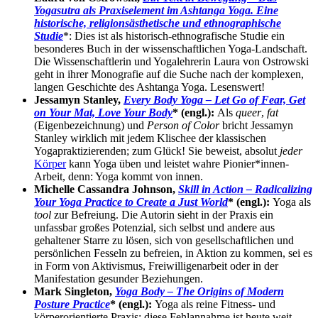
Yogasutra als Praxiselement im Ashtanga Yoga. Eine
historische, religionsästhetische und ethnographische
Studie
*: Dies ist als historisch-ethnografische Studie ein
besonderes Buch in der wissenschaftlichen Yoga-Landschaft.
Die Wissenschaftlerin und Yogalehrerin Laura von Ostrowski
geht in ihrer Monografie auf die Suche nach der komplexen,
langen Geschichte des Ashtanga Yoga. Lesenswert!
Jessamyn Stanley,
Every Body Yoga – Let Go of Fear, Get
on Your Mat, Love Your Body
* (engl.):
Als
queer
,
fat
(Eigenbezeichnung) und
Person of Color
bricht Jessamyn
Stanley wirklich mit jedem Klischee der klassischen
Yogapraktizierenden; zum Glück! Sie beweist, absolut
jeder
Körper
kann Yoga üben und leistet wahre Pionier*innen-
Arbeit, denn: Yoga kommt von innen.
Michelle Cassandra Johnson,
Skill in Action – Radicalizing
Your Yoga Practice to Create a Just World
* (engl.):
Yoga als
tool
zur Befreiung. Die Autorin sieht in der Praxis ein
unfassbar großes Potenzial, sich selbst und andere aus
gehaltener Starre zu lösen, sich von gesellschaftlichen und
persönlichen Fesseln zu befreien, in Aktion zu kommen, sei es
in Form von Aktivismus, Freiwilligenarbeit oder in der
Manifestation gesunder Beziehungen.
Mark Singleton,
Yoga Body – The Origins of Modern
Posture Practice
* (engl.):
Yoga als reine Fitness- und
körperorientierte Praxis; diese Fehlannahme ist heute weit