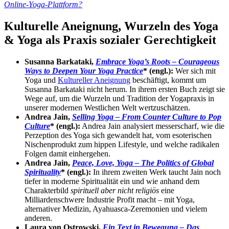
Online-Yoga-Plattform?
Kulturelle Aneignung, Wurzeln des Yoga
& Yoga als Praxis sozialer Gerechtigkeit
Susanna Barkataki,
Embrace Yoga’s Roots – Courageous
Ways to Deepen Your Yoga Practice
* (engl.):
Wer sich mit
Yoga und
Kultureller Aneignung
beschäftigt, kommt um
Susanna Barkataki nicht herum. In ihrem ersten Buch zeigt sie
Wege auf, um die Wurzeln und Tradition der Yogapraxis in
unserer modernen Westlichen Welt wertzuschätzen.
Andrea Jain,
Selling Yoga – From Counter Culture to Pop
Culture
* (engl.):
Andrea Jain analysiert messerscharf, wie die
Perzeption des Yoga sich gewandelt hat, vom esoterischen
Nischenprodukt zum hippen Lifestyle, und welche radikalen
Folgen damit einhergehen.
Andrea Jain,
Peace, Love, Yoga – The Politics of Global
Spirituality
* (engl.):
In ihrem zweiten Werk taucht Jain noch
tiefer in moderne Spiritualität ein und wie anhand dem
Charakterbild
spirituell aber nicht religiös
eine
Milliardenschwere Industrie Profit macht – mit Yoga,
alternativer Medizin, Ayahuasca-Zeremonien und vielem
anderen.
Laura von Ostrowski,
Ein Text in Bewegung – Das