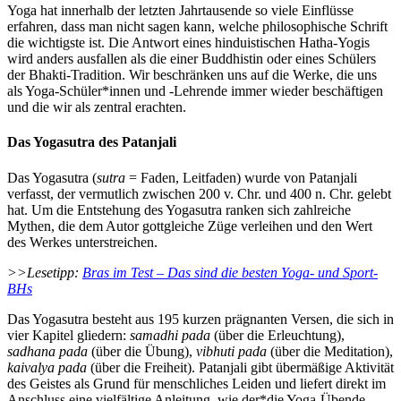
Yoga hat innerhalb der letzten Jahrtausende so viele Einflüsse
erfahren, dass man nicht sagen kann, welche philosophische Schrift
die wichtigste ist. Die Antwort eines hinduistischen Hatha-Yogis
wird anders ausfallen als die einer Buddhistin oder eines Schülers
der Bhakti-Tradition. Wir beschränken uns auf die Werke, die uns
als Yoga-Schüler*innen und -Lehrende immer wieder beschäftigen
und die wir als zentral erachten.
Das Yogasutra des Patanjali
Das Yogasutra (
sutra
= Faden, Leitfaden) wurde von Patanjali
verfasst, der vermutlich zwischen 200 v. Chr. und 400 n. Chr. gelebt
hat. Um die Entstehung des Yogasutra ranken sich zahlreiche
Mythen, die dem Autor gottgleiche Züge verleihen und den Wert
des Werkes unterstreichen.
>>Lesetipp:
Bras im Test – Das sind die besten Yoga- und Sport-
BHs
Das Yogasutra besteht aus 195 kurzen prägnanten Versen, die sich in
vier Kapitel gliedern:
samadhi pada
(über die Erleuchtung),
sadhana pada
(über die Übung),
vibhuti pada
(über die Meditation),
kaivalya pada
(über die Freiheit). Patanjali gibt übermäßige Aktivität
des Geistes als Grund für menschliches Leiden und liefert direkt im
Anschluss eine vielfältige Anleitung, wie der*die Yoga-Übende