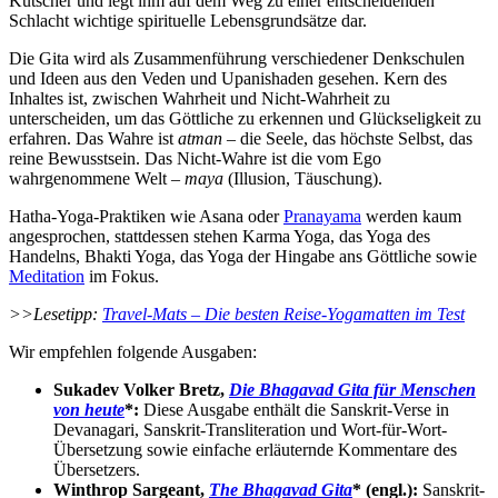
Kutscher und legt ihm auf dem Weg zu einer entscheidenden
Schlacht wichtige spirituelle Lebensgrundsätze dar.
Die Gita wird als Zusammenführung verschiedener Denkschulen
und Ideen aus den Veden und Upanishaden gesehen. Kern des
Inhaltes ist, zwischen Wahrheit und Nicht-Wahrheit zu
unterscheiden, um das Göttliche zu erkennen und Glückseligkeit zu
erfahren. Das Wahre ist
atman
– die Seele, das höchste Selbst, das
reine Bewusstsein. Das Nicht-Wahre ist die vom Ego
wahrgenommene Welt –
maya
(Illusion, Täuschung).
Hatha-Yoga-Praktiken wie Asana oder
Pranayama
werden kaum
angesprochen, stattdessen stehen Karma Yoga, das Yoga des
Handelns, Bhakti Yoga, das Yoga der Hingabe ans Göttliche sowie
Meditation
im Fokus.
>>Lesetipp:
Travel-Mats – Die besten Reise-Yogamatten im Test
Wir empfehlen folgende Ausgaben:
Sukadev Volker Bretz,
Die Bhagavad Gita für Menschen
von heute
*:
Diese Ausgabe enthält die Sanskrit-Verse in
Devanagari, Sanskrit-Transliteration und Wort-für-Wort-
Übersetzung sowie einfache erläuternde Kommentare des
Übersetzers.
Winthrop Sargeant,
The Bhagavad Gita
* (engl.):
Sanskrit-