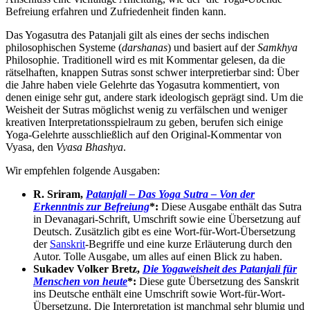
Befreiung erfahren und Zufriedenheit finden kann.
Das Yogasutra des Patanjali gilt als eines der sechs indischen
philosophischen Systeme (
darshanas
) und basiert auf der
Samkhya
Philosophie. Traditionell wird es mit Kommentar gelesen, da die
rätselhaften, knappen Sutras sonst schwer interpretierbar sind: Über
die Jahre haben viele Gelehrte das Yogasutra kommentiert, von
denen einige sehr gut, andere stark ideologisch geprägt sind. Um die
Weisheit der Sutras möglichst wenig zu verfälschen und weniger
kreativen Interpretationsspielraum zu geben, berufen sich einige
Yoga-Gelehrte ausschließlich auf den Original-Kommentar von
Vyasa, den
Vyasa Bhashya
.
Wir empfehlen folgende Ausgaben:
R. Sriram,
Patanjali – Das Yoga Sutra – Von der
Erkenntnis zur Befreiung
*:
Diese Ausgabe enthält das Sutra
in Devanagari-Schrift, Umschrift sowie eine Übersetzung auf
Deutsch. Zusätzlich gibt es eine Wort-für-Wort-Übersetzung
der
Sanskrit
-Begriffe und eine kurze Erläuterung durch den
Autor. Tolle Ausgabe, um alles auf einen Blick zu haben.
Sukadev Volker Bretz,
Die Yogaweisheit des Pa
tanjali für
Menschen von heute
*:
Diese gute Übersetzung des Sanskrit
ins Deutsche enthält eine Umschrift sowie Wort-für-Wort-
Übersetzung. Die Interpretation ist manchmal sehr blumig und