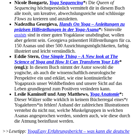
Nicole Bongartz,
Yoga Sequencing
*:
Die
Queen of
Sequencing
höchstpersönlich vermittelt dir in diesem Buch
alle
tools,
um kreative, abwechslungsreiche und schlüssige
Flows
zu kreieren und anzuleiten.
Nadezdha Georgieva,
Hands On Yoga – Anleitungen zu
präzisen Hilfestellungen in der Yoga-Asana
*:
Sinnvolle
assists
sind in einer guten Yogaklasse unabdingbar, wollen
aber gelernt sein. Georgieva präsentiert Hilfestellungen für ca.
150 Asanas und über 500 Ausrichtungsmöglichkeiten, farbig
illustriert und leicht verständlich.
Eddie Stern,
One Simple Thing
– A New look at The
Science of Yoga and How It Can Transform Your Life
*
(engl.):
In diesem Buch nimmt der Autor sowohl die
yogische, als auch die wissenschaftlich-neurologische
Perspektive ein und erklärt, wie eine kontinuierliche
Yogapraxis unser Wohlbefinden und unsere Sicht auf das
Leben grundlegend zum Positiven verändern kann.
Leslie Kaminoff und Amy Matthews,
Yoga Anatomie
*:
Dieser Wälzer sollte wirklich in keinem Bücherregal eines*r
Yogalehrers*in fehlen! Anhand der zahlreichen Illustrationen
verstehst du nicht nur, welche Muskelgruppen in welchen
Asanas angesprochen werden, sondern auch, wie diese durch
die Atmung beeinflusst werden.
>>Lesetipp:
YogaEasy Erfahrungsbericht – was kann die deutsche