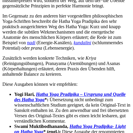
missinterpretiert wird, sondern der Weg, auf dem der*die Übende
gegensätzliche Prinzipien in perfekte Harmonie bringt.
Im Gegensatz zu den anderen hier vorgestellten philosophischen
Yoga-Schriften beschreibt die Hatha Yoga Pradipika den sehr
praktisch ausgerichteten Weg des Hatha Yoga: Kurz und knapp
werden die subtilen Wirkmechanismen und die energetische
Anatomie des menschlichen Körpers erläutert; die Rede ist zum
Beispiel von
nadi
(Energie-Kanälen),
kundalini
(schlummerndes
Potential) oder
prana
(Lebensenergie).
Zusätzlich werden konkrete Techniken, wie
Kriya
(Reinigungsübungen), Pranayama (Atemübungen) und Asanas
(Körperhaltungen) erläutert, deren Praxis den Übenden hilft,
anhaltende Balance zu kreieren.
Diese Ausgaben können wir empfehlen:
Yogi Hari,
Hatha Yoga Pradipika – Ursprung und Quelle
des Hatha Yoga
*:
Übersetzung nicht unbedingt zum
wissenschaftlichen Studium geeignet, da kein Original-Text in
Sanskrit enthalten ist. Zu den anwendbar und frei übersetzten
Versen des Original-Textes gibt es einen leicht lesbaren, gut
verständlichen Kommentar.
Swami Muktibodhananda,
Hatha Yoga Pradipika- Light
on Hatha Yoga
* (engl.):
Diese Ausgabe der renommierten