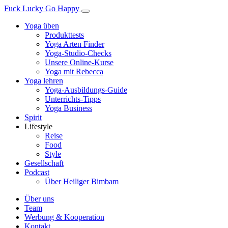
Fuck Lucky Go Happy
Yoga üben
Produkttests
Yoga Arten Finder
Yoga-Studio-Checks
Unsere Online-Kurse
Yoga mit Rebecca
Yoga lehren
Yoga-Ausbildungs-Guide
Unterrichts-Tipps
Yoga Business
Spirit
Lifestyle
Reise
Food
Style
Gesellschaft
Podcast
Über Heiliger Bimbam
Über uns
Team
Werbung & Kooperation
Kontakt