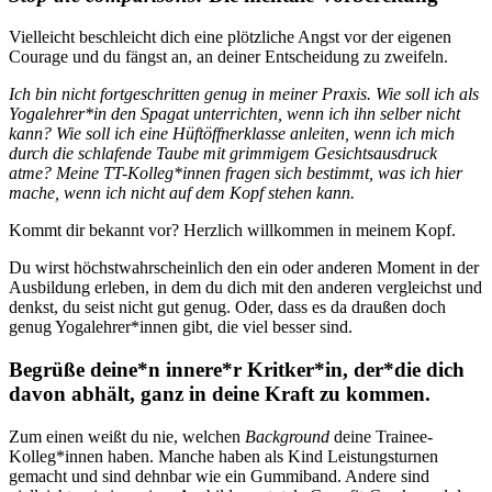
Vielleicht beschleicht dich eine plötzliche Angst vor der eigenen
Courage und du fängst an, an deiner Entscheidung zu zweifeln.
Ich bin nicht fortgeschritten genug in meiner Praxis. Wie soll ich als
Yogalehrer*in den Spagat unterrichten, wenn ich ihn selber nicht
kann? Wie soll ich eine Hüftöffnerklasse anleiten, wenn ich mich
durch die schlafende Taube mit grimmigem Gesichtsausdruck
atme?
Meine TT-Kolleg*innen fragen sich bestimmt, was ich hier
mache, wenn ich nicht auf dem Kopf stehen kann.
Kommt dir bekannt vor? Herzlich willkommen in meinem Kopf.
Du wirst höchstwahrscheinlich den ein oder anderen Moment in der
Ausbildung erleben, in dem du dich mit den anderen vergleichst und
denkst, du seist nicht gut genug. Oder, dass es da draußen doch
genug Yogalehrer*innen gibt, die viel besser sind.
Begrüße deine*n innere*r Kritker*in, der*die dich
davon abhält, ganz in deine Kraft zu kommen.
Zum einen weißt du nie, welchen
Background
deine Trainee-
Kolleg*innen haben. Manche haben als Kind Leistungsturnen
gemacht und sind dehnbar wie ein Gummiband. Andere sind