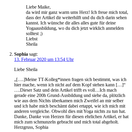
Liebe Maike,
da wird mir ganz warm ums Herz! Ich freue mich total,
dass der Artikel dir weiterhilft und du dich darin sehen
kannst. Ich wünsche dir alles alles gute für deine
Yogaausbildung, wo du dich jetzt wirklich anmelden
solltest ;)
Liebst
Sheila
Sophia
sagt:
13. Februar 2020 um 13:54 Uhr
Liebe Sheila
„[….]Meine TT-Kolleg*innen fragen sich bestimmt, was ich
hier mache, wenn ich nicht auf dem Kopf stehen kann […]“
….Dieser Satz und dein Artikel trifft es voll…Ich mach
gerade eine 200h Grund-Ausbildung und siehe da, plötzlich
wie aus dem Nichts überkamen mich Zweifel an mir selber
und ich habe mich beschämt dabei ertappt, wie ich mich mit
anderen vergleiche. Obwohl dies mit Yoga nichts zu tun hat.
Danke, Danke von Herzen für diesen ehrlichen Artikel, er hat
mich zum schmunzeln gebracht und mich total abgeholt.
Herzgruss, Sophia