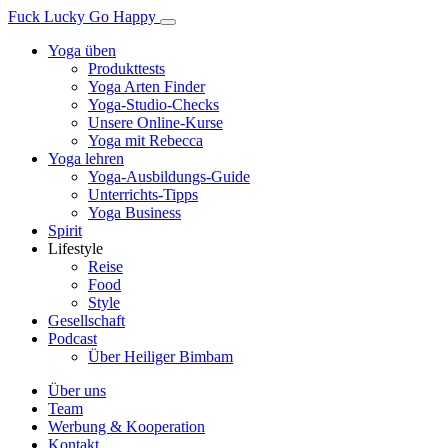
Fuck Lucky Go Happy
Yoga üben
Produkttests
Yoga Arten Finder
Yoga-Studio-Checks
Unsere Online-Kurse
Yoga mit Rebecca
Yoga lehren
Yoga-Ausbildungs-Guide
Unterrichts-Tipps
Yoga Business
Spirit
Lifestyle
Reise
Food
Style
Gesellschaft
Podcast
Über Heiliger Bimbam
Über uns
Team
Werbung & Kooperation
Kontakt