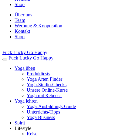
Shop
Über uns
Team
Werbung & Kooperation
Kontakt
Shop
Fuck Lucky Go Happy
Fuck Lucky Go Happy
Yoga üben
Produkttests
Yoga Arten Finder
Yoga-Studio-Checks
Unsere Online-Kurse
Yoga mit Rebecca
Yoga lehren
Yoga-Ausbildungs-Guide
Unterrichts-Tipps
Yoga Business
Spirit
Lifestyle
Reise