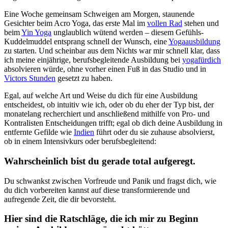
Eine Woche gemeinsam Schweigen am Morgen, staunende
Gesichter beim Acro Yoga, das erste Mal im
vollen Rad
stehen und
beim
Yin Yoga
unglaublich wütend werden – diesem Gefühls-
Kuddelmuddel entsprang schnell der Wunsch, eine
Yogaausbildung
zu starten. Und scheinbar aus dem Nichts war mir schnell klar, dass
ich meine einjährige, berufsbegleitende Ausbildung bei
yogafürdich
absolvieren würde, ohne vorher einen Fuß in das Studio und in
Victors Stunden
gesetzt zu haben.
Egal, auf welche Art und Weise du dich für eine Ausbildung
entscheidest, ob intuitiv wie ich, oder ob du eher der Typ bist, der
monatelang recherchiert und anschließend mithilfe von Pro- und
Kontralisten Entscheidungen trifft; egal ob dich deine Ausbildung in
entfernte Gefilde wie
Indien
führt oder du sie zuhause absolvierst,
ob in einem Intensivkurs oder berufsbegleitend:
Wahrscheinlich bist du gerade total aufgeregt.
Du schwankst zwischen Vorfreude und Panik und fragst dich, wie
du dich vorbereiten kannst auf diese transformierende und
aufregende Zeit, die dir bevorsteht.
Hier sind die Ratschläge, die ich mir zu Beginn