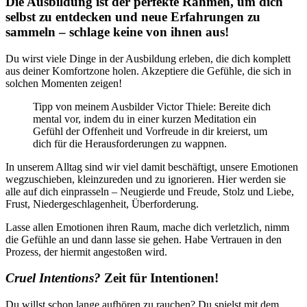
Die Ausbildung ist der perfekte Rahmen, um dich
selbst zu entdecken und neue Erfahrungen zu
sammeln – schlage keine von ihnen aus!
Du wirst viele Dinge in der Ausbildung erleben, die dich komplett
aus deiner Komfortzone holen. Akzeptiere die Gefühle, die sich in
solchen Momenten zeigen!
Tipp von meinem Ausbilder Victor Thiele: Bereite dich
mental vor, indem du in einer kurzen Meditation ein
Gefühl der Offenheit und Vorfreude in dir kreierst, um
dich für die Herausforderungen zu wappnen.
In unserem Alltag sind wir viel damit beschäftigt, unsere Emotionen
wegzuschieben, kleinzureden und zu ignorieren. Hier werden sie
alle auf dich einprasseln – Neugierde und Freude, Stolz und Liebe,
Frust, Niedergeschlagenheit, Überforderung.
Lasse allen Emotionen ihren Raum, mache dich verletzlich, nimm
die Gefühle an und dann lasse sie gehen. Habe Vertrauen in den
Prozess, der hiermit angestoßen wird.
Cruel Intentions?
Zeit für Intentionen!
Du willst schon lange aufhören zu rauchen? Du spielst mit dem