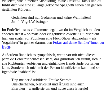
vielleicht, wie in meiner Ausbildung, totale Crossfit-Cracks und du
fühlst dich wie eine zu lange gekochte Spaghetti neben den ganzen
gestählten Körpern.
Gedanken sind nur Gedanken und keine Wahrheiten! –
Judith Vogel-Weissinger
Im Endeffekt ist es vollkommen egal, wo du im Vergleich mit den
anderen stehst – ob reale oder eingebildete Zweifel! Du bist nicht
hier, um später vor Publikum eine Flexi-Show abzuziehen – als
Yogalehrer*in geht es darum, den
Fokus auf deine Schüler*innen zu
legen
.
Außerdem finde ich es sympathisch, wenn vor mir nicht dieses
perfekte Lehrer*innenwesen steht, das grundsätzlich strahlt, sich in
alle Richtungen verbiegen und einhändige Handstände vorturnen
kann. Sondern ich mich mit der Person identifizieren kann und sie
irgendwie “nahbar” ist.
Tipp meiner Ausbilderin Frauke Schroth
:
Unsicherheiten, Nervosität und Ängste sind auch
Energien – wandle sie um und nutze diese Energie!