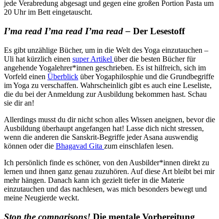
jede Verabredung abgesagt und gegen eine großen Portion Pasta um
20 Uhr im Bett eingetauscht.
I’ma read I’ma read I’ma read –
Der Lesestoff
Es gibt unzählige Bücher, um in die Welt des Yoga einzutauchen –
Uli hat kürzlich einen
super Artikel
über die besten Bücher für
angehende Yogalehrer*innen geschrieben. Es ist hilfreich, sich im
Vorfeld einen
Überblick
über Yogaphilosphie und die Grundbegriffe
im Yoga zu verschaffen. Wahrscheinlich gibt es auch eine Leseliste,
die du bei der Anmeldung zur Ausbildung bekommen hast. Schau
sie dir an!
Allerdings musst du dir nicht schon alles Wissen aneignen, bevor die
Ausbildung überhaupt angefangen hat! Lasse dich nicht stressen,
wenn die anderen die Sanskrit-Begriffe jeder Asana auswendig
können oder die
Bhagavad Gita
zum einschlafen lesen.
Ich persönlich finde es schöner, von den Ausbilder*innen direkt zu
lernen und ihnen ganz genau zuzuhören. Auf diese Art bleibt bei mir
mehr hängen. Danach kann ich gezielt tiefer in die Materie
einzutauchen und das nachlesen, was mich besonders bewegt und
meine Neugierde weckt.
Stop the comparisons!
Die mentale Vorbereitung