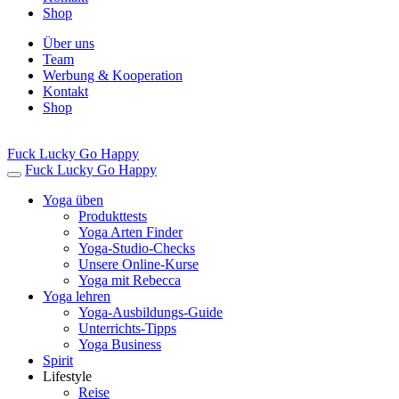
Shop
Über uns
Team
Werbung & Kooperation
Kontakt
Shop
Fuck Lucky Go Happy
Fuck Lucky Go Happy
Yoga üben
Produkttests
Yoga Arten Finder
Yoga-Studio-Checks
Unsere Online-Kurse
Yoga mit Rebecca
Yoga lehren
Yoga-Ausbildungs-Guide
Unterrichts-Tipps
Yoga Business
Spirit
Lifestyle
Reise