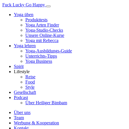
Fuck Lucky Go Happy
Yoga üben
Produkttests
Yoga Arten Finder
Yoga-Studio-Checks
Unsere Online-Kurse
Yoga mit Rebecca
Yoga lehren
Yoga-Ausbildungs-Guide
Unterrichts-Tipps
Yoga Business
Spirit
Lifestyle
Reise
Food
Style
Gesellschaft
Podcast
Über Heiliger Bimbam
Über uns
Team
Werbung & Kooperation
Kontakt