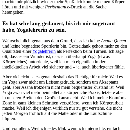
machte mir plötzlich wieder mehr Spaß. Ich konnte meinen Körper
hören und mit weniger
Performance
-Druck an die Sache
herangehen.
Es hat sehr lang gedauert, bis ich mir zugetraut
habe, Yogalehrerin zu sein.
Wahrscheinlich genau aus dem Grund, dass ich keine
Asana Queen
und keine begnadete Sportlerin bin. Gottseidank gehört mehr zu den
Qualitäten einer
Yogalehrerin
als Perfektion beim Turnen. Ich sage
oft, dass es ein Wunder ist, dass ich überhaupt Yoga (etwas
Körperliches) unterrichte, weil ich mich eigentlich in der
intellektuellen Arbeit viel sicherer und – ja, auch überlegener fühle.
Aber vielleicht ist es genau deshalb das Richtige für mich: Weil es
im Yoga zwar nicht um Leistungsdruck, sondern um Akzeptanz
geht, aber Asana trotzdem nicht mein bequemster Zustand ist. Weil
Yoga zwar viel mehr beinhaltet als körperliche Praxis, letztere aber
in unseren Breiten den Großteil ausmacht. Weil ich meine Komfort-
Zone in ganz kleinen Schritten vergrößere, wenn ich Körperarbeit
mache. Weil ich diejenigen wirklich nur zu gut verstehe, die nicht
jeden Morgen fröhlich auf die Matte oder in die Laufschuhe
hüpfen.
Und vor allem: Weil ich jedes Mal, wenn ich unterrichte, einfach