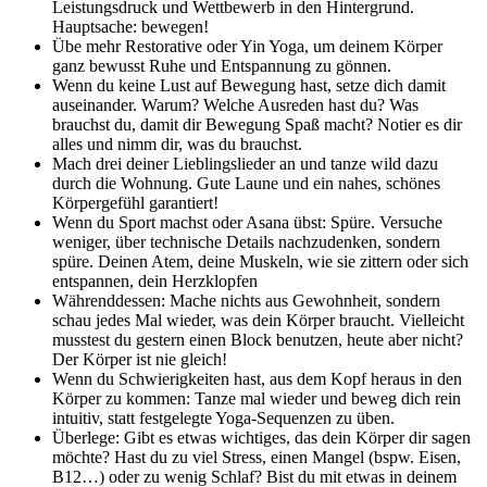
Leistungsdruck und Wettbewerb in den Hintergrund.
Hauptsache: bewegen!
Übe mehr Restorative oder Yin Yoga, um deinem Körper
ganz bewusst Ruhe und Entspannung zu gönnen.
Wenn du keine Lust auf Bewegung hast, setze dich damit
auseinander. Warum? Welche Ausreden hast du? Was
brauchst du, damit dir Bewegung Spaß macht? Notier es dir
alles und nimm dir, was du brauchst.
Mach drei deiner Lieblingslieder an und tanze wild dazu
durch die Wohnung. Gute Laune und ein nahes, schönes
Körpergefühl garantiert!
Wenn du Sport machst oder Asana übst: Spüre. Versuche
weniger, über technische Details nachzudenken, sondern
spüre. Deinen Atem, deine Muskeln, wie sie zittern oder sich
entspannen, dein Herzklopfen
Währenddessen: Mache nichts aus Gewohnheit, sondern
schau jedes Mal wieder, was dein Körper braucht. Vielleicht
musstest du gestern einen Block benutzen, heute aber nicht?
Der Körper ist nie gleich!
Wenn du Schwierigkeiten hast, aus dem Kopf heraus in den
Körper zu kommen: Tanze mal wieder und beweg dich rein
intuitiv, statt festgelegte Yoga-Sequenzen zu üben.
Überlege: Gibt es etwas wichtiges, das dein Körper dir sagen
möchte? Hast du zu viel Stress, einen Mangel (bspw. Eisen,
B12…) oder zu wenig Schlaf? Bist du mit etwas in deinem