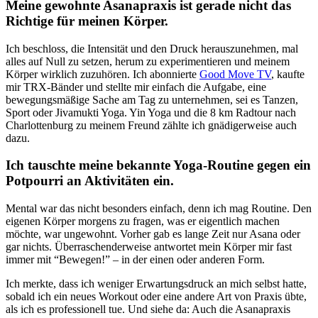
Meine gewohnte Asanapraxis ist gerade nicht das
Richtige für meinen Körper.
Ich beschloss, die Intensität und den Druck herauszunehmen, mal
alles auf Null zu setzen, herum zu experimentieren und meinem
Körper wirklich zuzuhören. Ich abonnierte
Good Move TV
, kaufte
mir TRX-Bänder und stellte mir einfach die Aufgabe, eine
bewegungsmäßige Sache am Tag zu unternehmen, sei es Tanzen,
Sport oder Jivamukti Yoga. Yin Yoga und die 8 km Radtour nach
Charlottenburg zu meinem Freund zählte ich gnädigerweise auch
dazu.
Ich tauschte meine bekannte Yoga-Routine gegen ein
Potpourri an Aktivitäten ein.
Mental war das nicht besonders einfach, denn ich mag Routine. Den
eigenen Körper morgens zu fragen, was er eigentlich machen
möchte, war ungewohnt. Vorher gab es lange Zeit nur Asana oder
gar nichts. Überraschenderweise antwortet mein Körper mir fast
immer mit “Bewegen!” – in der einen oder anderen Form.
Ich merkte, dass ich weniger Erwartungsdruck an mich selbst hatte,
sobald ich ein neues Workout oder eine andere Art von Praxis übte,
als ich es professionell tue. Und siehe da: Auch die Asanapraxis