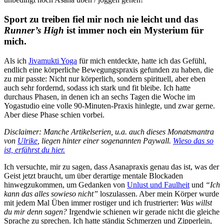
Sport zu treiben fiel mir noch nie leicht und das
Runner’s High
ist immer noch ein Mysterium für
mich.
Als ich
Jivamukti Yoga
für mich entdeckte, hatte ich das Gefühl,
endlich eine körperliche Bewegungspraxis gefunden zu haben, die
zu mir passte: Nicht nur körperlich, sondern spirituell, aber eben
auch sehr fordernd, sodass ich stark und fit bleibe. Ich hatte
durchaus Phasen, in denen ich an sechs Tagen die Woche im
Yogastudio eine volle 90-Minuten-Praxis hinlegte, und zwar gerne.
Aber diese Phase schien vorbei.
Disclaimer: Manche Artikelserien, u.a. auch dieses Monatsmantra
von
Ulrike
,
liegen hinter einer sogenannten Paywall.
Wieso das so
ist, erfährst du hier.
Ich versuchte, mir zu sagen, dass Asanapraxis genau das ist, was der
Geist jetzt braucht, um über derartige mentale Blockaden
hinwegzukommen, um Gedanken von
Unlust und Faulheit
und
“Ich
kann das alles sowieso nicht”
loszulassen. Aber mein Körper wurde
mit jedem Mal Üben immer rostiger und ich frustrierter:
Was willst
du mir denn sagen?
Irgendwie schienen wir gerade nicht die gleiche
Sprache zu sprechen. Ich hatte ständig Schmerzen und Zipperlein,