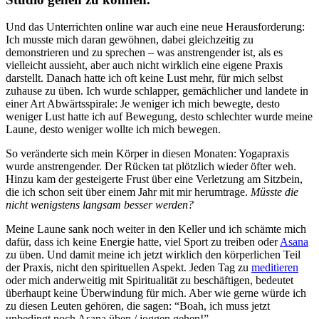
Und das Unterrichten online war auch eine neue Herausforderung:
Ich musste mich daran gewöhnen, dabei gleichzeitig zu
demonstrieren und zu sprechen – was anstrengender ist, als es
vielleicht aussieht, aber auch nicht wirklich eine eigene Praxis
darstellt. Danach hatte ich oft keine Lust mehr, für mich selbst
zuhause zu üben. Ich wurde schlapper, gemächlicher und landete in
einer Art Abwärtsspirale: Je weniger ich mich bewegte, desto
weniger Lust hatte ich auf Bewegung, desto schlechter wurde meine
Laune, desto weniger wollte ich mich bewegen.
So veränderte sich mein Körper in diesen Monaten: Yogapraxis
wurde anstrengender. Der Rücken tat plötzlich wieder öfter weh.
Hinzu kam der gesteigerte Frust über eine Verletzung am Sitzbein,
die ich schon seit über einem Jahr mit mir herumtrage.
Müsste die
nicht wenigstens langsam besser werden?
Meine Laune sank noch weiter in den Keller und ich schämte mich
dafür, dass ich keine Energie hatte, viel Sport zu treiben oder
Asana
zu üben. Und damit meine ich jetzt wirklich den körperlichen Teil
der Praxis, nicht den spirituellen Aspekt. Jeden Tag zu
meditieren
oder mich anderweitig mit Spiritualität zu beschäftigen, bedeutet
überhaupt keine Überwindung für mich. Aber wie gerne würde ich
zu diesen Leuten gehören, die sagen: “Boah, ich muss jetzt
unbedingt noch Asana üben / joggen gehen!”