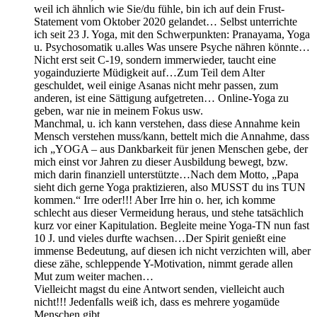
weil ich ähnlich wie Sie/du fühle, bin ich auf dein Frust-
Statement vom Oktober 2020 gelandet… Selbst unterrichte
ich seit 23 J. Yoga, mit den Schwerpunkten: Pranayama, Yoga
u. Psychosomatik u.alles Was unsere Psyche nähren könnte…
Nicht erst seit C-19, sondern immerwieder, taucht eine
yogainduzierte Müdigkeit auf…Zum Teil dem Alter
geschuldet, weil einige Asanas nicht mehr passen, zum
anderen, ist eine Sättigung aufgetreten… Online-Yoga zu
geben, war nie in meinem Fokus usw.
Manchmal, u. ich kann verstehen, dass diese Annahme kein
Mensch verstehen muss/kann, bettelt mich die Annahme, dass
ich „YOGA – aus Dankbarkeit für jenen Menschen gebe, der
mich einst vor Jahren zu dieser Ausbildung bewegt, bzw.
mich darin finanziell unterstützte…Nach dem Motto, „Papa
sieht dich gerne Yoga praktizieren, also MUSST du ins TUN
kommen.“ Irre oder!!! Aber Irre hin o. her, ich komme
schlecht aus dieser Vermeidung heraus, und stehe tatsächlich
kurz vor einer Kapitulation. Begleite meine Yoga-TN nun fast
10 J. und vieles durfte wachsen…Der Spirit genießt eine
immense Bedeutung, auf diesen ich nicht verzichten will, aber
diese zähe, schleppende Y-Motivation, nimmt gerade allen
Mut zum weiter machen…
Vielleicht magst du eine Antwort senden, vielleicht auch
nicht!!! Jedenfalls weiß ich, dass es mehrere yogamüde
Menschen gibt.