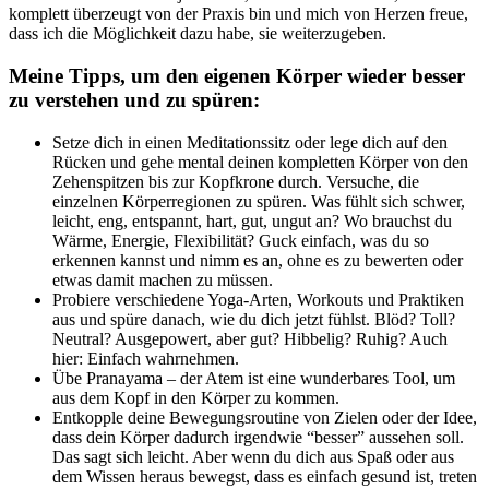
komplett überzeugt von der Praxis bin und mich von Herzen freue,
dass ich die Möglichkeit dazu habe, sie weiterzugeben.
Meine Tipps, um den eigenen Körper wieder besser
zu verstehen und zu spüren:
Setze dich in einen Meditationssitz oder lege dich auf den
Rücken und gehe mental deinen kompletten Körper von den
Zehenspitzen bis zur Kopfkrone durch. Versuche, die
einzelnen Körperregionen zu spüren. Was fühlt sich schwer,
leicht, eng, entspannt, hart, gut, ungut an? Wo brauchst du
Wärme, Energie, Flexibilität? Guck einfach, was du so
erkennen kannst und nimm es an, ohne es zu bewerten oder
etwas damit machen zu müssen.
Probiere verschiedene Yoga-Arten, Workouts und Praktiken
aus und spüre danach, wie du dich jetzt fühlst. Blöd? Toll?
Neutral? Ausgepowert, aber gut? Hibbelig? Ruhig? Auch
hier: Einfach wahrnehmen.
Übe Pranayama – der Atem ist eine wunderbares Tool, um
aus dem Kopf in den Körper zu kommen.
Entkopple deine Bewegungsroutine von Zielen oder der Idee,
dass dein Körper dadurch irgendwie “besser” aussehen soll.
Das sagt sich leicht. Aber wenn du dich aus Spaß oder aus
dem Wissen heraus bewegst, dass es einfach gesund ist, treten