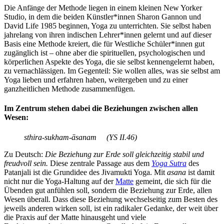
Die Anfänge der Methode liegen in einem kleinen New Yorker
Studio, in dem die beiden Künstler*innen Sharon Gannon und
David Life 1985 beginnen, Yoga zu unterrichten. Sie selbst haben
jahrelang von ihren indischen Lehrer*innen gelernt und auf dieser
Basis eine Methode kreiert, die für Westliche Schüler*innen gut
zugänglich ist – ohne aber die spirituellen, psychologischen und
körperlichen Aspekte des Yoga, die sie selbst kennengelernt haben,
zu vernachlässigen. Im Gegenteil: Sie wollen alles, was sie selbst am
Yoga lieben und erfahren haben, weitergeben und zu einer
ganzheitlichen Methode zusammenfügen.
Im Zentrum stehen dabei die Beziehungen zwischen allen
Wesen:
sthira-sukham-āsanam (YS II.46)
Zu Deutsch:
Die Beziehung zur Erde soll gleichzeitig stabil und
freudvoll sein.
Diese zentrale Passage aus dem
Yoga Sutra
des
Patanjali ist die Grundidee des Jivamukti Yoga. Mit
asana
ist damit
nicht nur die Yoga-Haltung auf der
Matte
gemeint, die sich für die
Übenden gut anfühlen soll, sondern die Beziehung zur Erde, allen
Wesen überall. Dass diese Beziehung wechselseitig zum Besten des
jeweils anderen wirken soll, ist ein radikaler Gedanke, der weit über
die Praxis auf der Matte hinausgeht und viele