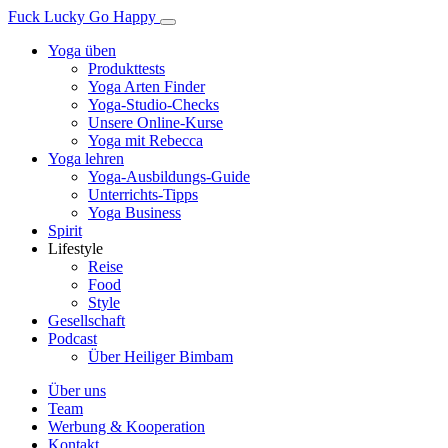
Fuck Lucky Go Happy
Yoga üben
Produkttests
Yoga Arten Finder
Yoga-Studio-Checks
Unsere Online-Kurse
Yoga mit Rebecca
Yoga lehren
Yoga-Ausbildungs-Guide
Unterrichts-Tipps
Yoga Business
Spirit
Lifestyle
Reise
Food
Style
Gesellschaft
Podcast
Über Heiliger Bimbam
Über uns
Team
Werbung & Kooperation
Kontakt