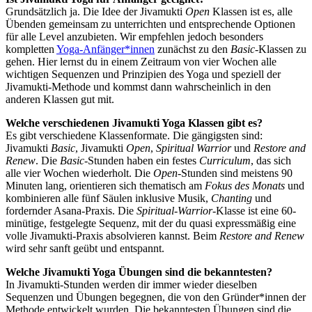
Grundsätzlich ja. Die Idee der Jivamukti
Open
Klassen ist es, alle
Übenden gemeinsam zu unterrichten und entsprechende Optionen
für alle Level anzubieten. Wir empfehlen jedoch besonders
kompletten
Yoga-Anfänger*innen
zunächst zu den
Basic
-Klassen zu
gehen. Hier lernst du in einem Zeitraum von vier Wochen alle
wichtigen Sequenzen und Prinzipien des Yoga und speziell der
Jivamukti-Methode und kommst dann wahrscheinlich in den
anderen Klassen gut mit.
Welche verschiedenen Jivamukti Yoga Klassen gibt es?
Es gibt verschiedene Klassenformate. Die gängigsten sind:
Jivamukti
Basic
, Jivamukti
Open
,
Spiritual Warrior
und
Restore and
Renew
. Die
Basic
-Stunden haben ein festes
Curriculum
, das sich
alle vier Wochen wiederholt. Die
Open
-Stunden sind meistens 90
Minuten lang, orientieren sich thematisch am
Fokus des Monats
und
kombinieren alle fünf Säulen inklusive Musik,
Chanting
und
fordernder Asana-Praxis. Die
Spiritual-Warrior
-Klasse ist eine 60-
minütige, festgelegte Sequenz, mit der du quasi expressmäßig eine
volle Jivamukti-Praxis absolvieren kannst. Beim
Restore and Renew
wird sehr sanft geübt und entspannt.
Welche Jivamukti Yoga Übungen sind die bekanntesten?
In Jivamukti-Stunden werden dir immer wieder dieselben
Sequenzen und Übungen begegnen, die von den Gründer*innen der
Methode entwickelt wurden. Die bekanntesten Übungen sind die