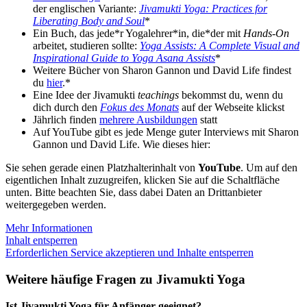
der englischen Variante:
Jivamukti Yoga: Practices for
Liberating Body and Soul
*
Ein Buch, das jede*r Yogalehrer*in, die*der mit
Hands-On
arbeitet, studieren sollte:
Yoga Assists: A Complete Visual and
Inspirational Guide to Yoga Asana Assists
*
Weitere Bücher von Sharon Gannon und David Life findest
du
hier
.*
Eine Idee der Jivamukti
teachings
bekommst du, wenn du
dich durch den
Fokus des Monats
auf der Webseite klickst
Jährlich finden
mehrere Ausbildungen
statt
Auf YouTube gibt es jede Menge guter Interviews mit Sharon
Gannon und David Life. Wie dieses hier:
Sie sehen gerade einen Platzhalterinhalt von
YouTube
. Um auf den
eigentlichen Inhalt zuzugreifen, klicken Sie auf die Schaltfläche
unten. Bitte beachten Sie, dass dabei Daten an Drittanbieter
weitergegeben werden.
Mehr Informationen
Inhalt entsperren
Erforderlichen Service akzeptieren und Inhalte entsperren
Weitere häufige Fragen zu Jivamukti Yoga
Ist Jivamukti Yoga für Anfänger geeignet?