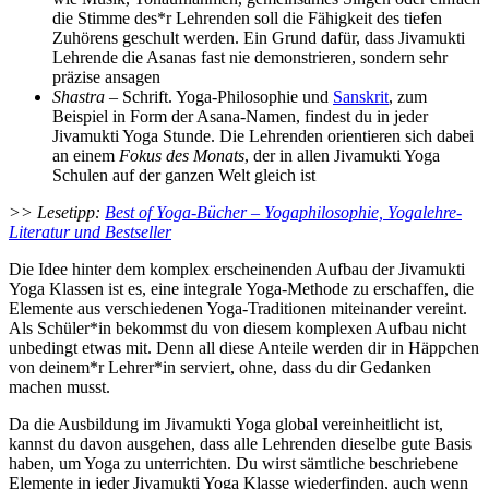
die Stimme des*r Lehrenden soll die Fähigkeit des tiefen
Zuhörens geschult werden. Ein Grund dafür, dass Jivamukti
Lehrende die Asanas fast nie demonstrieren, sondern sehr
präzise ansagen
Shastra
– Schrift. Yoga-Philosophie und
Sanskrit
, zum
Beispiel in Form der Asana-Namen, findest du in jeder
Jivamukti Yoga Stunde. Die Lehrenden orientieren sich dabei
an einem
Fokus des Monats
, der in allen Jivamukti Yoga
Schulen auf der ganzen Welt gleich ist
>> Lesetipp:
Best of Yoga-Bücher – Yogaphilosophie, Yogalehre-
Literatur und Bestseller
Die Idee hinter dem komplex erscheinenden Aufbau der Jivamukti
Yoga Klassen ist es, eine integrale Yoga-Methode zu erschaffen, die
Elemente aus verschiedenen Yoga-Traditionen miteinander vereint.
Als Schüler*in bekommst du von diesem komplexen Aufbau nicht
unbedingt etwas mit. Denn all diese Anteile werden dir in Häppchen
von deinem*r Lehrer*in serviert, ohne, dass du dir Gedanken
machen musst.
Da die Ausbildung im Jivamukti Yoga global vereinheitlicht ist,
kannst du davon ausgehen, dass alle Lehrenden dieselbe gute Basis
haben, um Yoga zu unterrichten. Du wirst sämtliche beschriebene
Elemente in jeder Jivamukti Yoga Klasse wiederfinden, auch wenn