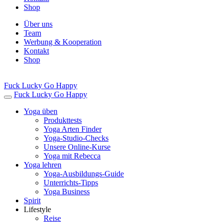
Shop
Über uns
Team
Werbung & Kooperation
Kontakt
Shop
Fuck Lucky Go Happy
Fuck Lucky Go Happy
Yoga üben
Produkttests
Yoga Arten Finder
Yoga-Studio-Checks
Unsere Online-Kurse
Yoga mit Rebecca
Yoga lehren
Yoga-Ausbildungs-Guide
Unterrichts-Tipps
Yoga Business
Spirit
Lifestyle
Reise