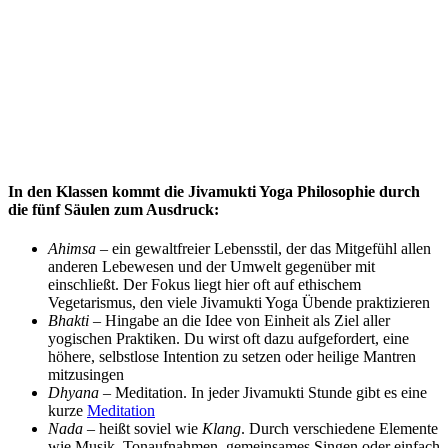
In den Klassen kommt die Jivamukti Yoga Philosophie durch
die fünf Säulen zum Ausdruck:
Ahimsa
– ein gewaltfreier Lebensstil, der das Mitgefühl allen
anderen Lebewesen und der Umwelt gegenüber mit
einschließt. Der Fokus liegt hier oft auf ethischem
Vegetarismus, den viele Jivamukti Yoga Übende praktizieren
Bhakti
– Hingabe an die Idee von Einheit als Ziel aller
yogischen Praktiken. Du wirst oft dazu aufgefordert, eine
höhere, selbstlose Intention zu setzen oder heilige Mantren
mitzusingen
Dhyana
– Meditation. In jeder Jivamukti Stunde gibt es eine
kurze
Meditation
Nada
– heißt soviel wie
Klang
. Durch verschiedene Elemente
wie Musik, Tonaufnahmen, gemeinsames Singen oder einfach