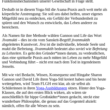
Funktionsmechanismen unserer Gesellschaft in Frage stellt.
Deshalb ist in diesem Yoga-Stil die Asana-Praxis auch weit mehr als
körperliche Anstrengung: Sie soll uns dabei helfen, unser eigenes
Mitgefühl neu zu entdecken, ein Gefühl der Verbundenheit zu
spüren und den Wunsch zu entwickeln, das Leben anderer zu
bereichern.
Als Namen für ihre Methode wählen Gannon und Life das Wort
Jivamukti
– dies ist ein vom Sanskrit-Begriff
jivanmuktih
abgeleitetes Kunstwort.
Jiva
ist die individuelle, lebende Seele und
mukti
die Befreiung.
Jivanmuktih
bedeutet also soviel wie
Befreiung
zu Lebzeiten
. Es geht den Gründer*innen darum, zu verdeutlichen,
dass eine spirituelle Praxis auch mitten im Leben zu mehr Mitgefühl
und Verbindung führt – nicht erst nach dem Tod in irgendeinem
Jenseits.
Mit wie viel Bedacht, Wissen, Konsequenz und Hingabe Sharon
Gannon und David Life ihren Yoga-Stil kreiert haben und bis heute
weitergeben, wird Team FLGH erst klar, als sie selbst als
Schülerinnen in ihren
Yoga-Ausbildungen
sitzen. Hinter den Yoga-
Klassen, die auf den ersten Blick wirken, als wären sie
ausschließlich für hippe Großstädter*innen gedacht, steckt eine
wunderbare Philosophie, die genau auf das Gegenteil abzielt:
nämlich, offen für alle Wesen zu sein.