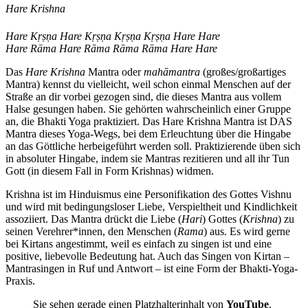
Hare Krishna
Hare Kṛṣṇa Hare Kṛṣṇa Kṛṣṇa Kṛṣṇa Hare Hare
Hare Rāma Hare Rāma Rāma Rāma Hare Hare
Das
Hare Krishna
Mantra oder
mahāmantra
(großes/großartiges
Mantra) kennst du vielleicht, weil schon einmal Menschen auf der
Straße an dir vorbei gezogen sind, die dieses Mantra aus vollem
Halse gesungen haben. Sie gehörten wahrscheinlich einer Gruppe
an, die Bhakti Yoga praktiziert. Das Hare Krishna Mantra ist DAS
Mantra dieses Yoga-Wegs, bei dem Erleuchtung über die Hingabe
an das Göttliche herbeigeführt werden soll. Praktizierende üben sich
in absoluter Hingabe, indem sie Mantras rezitieren und all ihr Tun
Gott (in diesem Fall in Form Krishnas) widmen.
Krishna ist im Hinduismus eine Personifikation des Gottes Vishnu
und wird mit bedingungsloser Liebe, Verspieltheit und Kindlichkeit
assoziiert. Das Mantra drückt die Liebe (
Hari
) Gottes (
Krishna
) zu
seinen Verehrer*innen, den Menschen (
Rama
) aus. Es wird gerne
bei Kirtans angestimmt, weil es einfach zu singen ist und eine
positive, liebevolle Bedeutung hat. Auch das Singen von Kirtan –
Mantrasingen in Ruf und Antwort – ist eine Form der
Bhakti-Yoga-
Praxis.
Sie sehen gerade einen Platzhalterinhalt von
YouTube
.