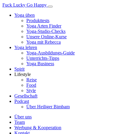
Fuck Lucky Go Happy
Yoga üben
Produkttests
Yoga Arten Finder
Yoga-Studio-Checks
Unsere Online-Kurse
Yoga mit Rebecca
Yoga lehren
Yoga-Ausbildungs-Guide
Unterrichts-Tipps
Yoga Business
Spirit
Lifestyle
Reise
Food
Style
Gesellschaft
Podcast
Über Heiliger Bimbam
Über uns
Team
Werbung & Kooperation
Kontakt