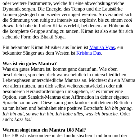
oder weitere Instrumente, welche für eine abwechslungsreiche
Dynamik sorgen. Die Energie, das Tempo und die Lautstärke
können gesteigert und wieder verringert werden. So verändert sich
die Stimmung von ruhig zu intensiv zu explosiv, bis zu einem
cool
down.
Ich habe in Indien Kirtans erlebt, bei denen am Höhepunkt
die komplette Gruppe anfing zu tanzen. Kirtan ist also eine für sich
stehende Form des Bhakti Yoga.
Ein bekannter Kirtan-Musiker aus Indien ist
Manish Vyas
, ein
bekannter Sänger aus dem Westen ist
Krishna Das
.
Was ist ein gutes Mantra?
Was ein gutes Mantra ist, kommt ganz darauf an. Wie oben
beschrieben, sprechen dich wahrscheinlich in unterschiedlichen
Lebensphasen unterschiedliche Mantras an. Möchtest du ein Mantra
vor allem nutzen, um dich selbst weiterzuentwickeln oder mit
besonderen Herausforderungen umzugehen, ist es immer eine
Option, statt Sanskrit-Mantras eine Affirmation in deiner eigenen
Sprache zu nutzen. Diese kann ganz konkret mit deinem Befinden
zu tun haben und beinhaltet eine positive Botschaft:
Ich bin genug.
Ich bin gut, so wie ich bin. Ich habe alles, was ich brauche.
Oder
auch:
Lass los!
Warum singt man ein Mantra 108 Mal?
Die 108 ist insbesondere in der hinduistischen Tradition und der