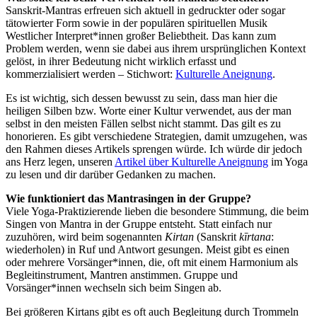
Sanskrit-Mantras erfreuen sich aktuell in gedruckter oder sogar
tätowierter Form sowie in der populären spirituellen Musik
Westlicher Interpret*innen großer Beliebtheit. Das kann zum
Problem werden, wenn sie dabei aus ihrem ursprünglichen Kontext
gelöst, in ihrer Bedeutung nicht wirklich erfasst und
kommerzialisiert werden – Stichwort:
Kulturelle Aneignung
.
Es ist wichtig, sich dessen bewusst zu sein, dass man hier die
heiligen Silben bzw. Worte einer Kultur verwendet, aus der man
selbst in den meisten Fällen selbst nicht stammt. Das gilt es zu
honorieren. Es gibt verschiedene Strategien, damit umzugehen, was
den Rahmen dieses Artikels sprengen würde. Ich würde dir jedoch
ans Herz legen, unseren
Artikel über Kulturelle Aneignung
im Yoga
zu lesen und dir darüber Gedanken zu machen.
Wie funktioniert das Mantrasingen in der Gruppe?
Viele Yoga-Praktizierende lieben die besondere Stimmung, die beim
Singen von Mantra in der Gruppe entsteht. Statt einfach nur
zuzuhören, wird beim sogenannten
Kirtan
(Sanskrit
kīrtana
:
wiederholen) in Ruf und Antwort gesungen. Meist gibt es einen
oder mehrere Vorsänger*innen, die, oft mit einem Harmonium als
Begleitinstrument, Mantren anstimmen. Gruppe und
Vorsänger*innen wechseln sich beim Singen ab.
Bei größeren Kirtans gibt es oft auch Begleitung durch Trommeln