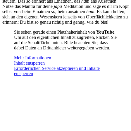
steuern. Das
so
erinnert ans Einatmen, das
ham
ans Ausatmen.
Nutze das Mantra für deine
japa
-Meditation und sage es dir im Kopf
selbst vor: beim Einatmen
so
, beim ausatmen
ham.
Es kann helfen,
sich an den eigenen Wesenskern jenseits von Oberflächlichkeiten zu
erinnern: Du bist so genau richtig und genug, wie du bist!
Sie sehen gerade einen Platzhalterinhalt von
YouTube
.
Um auf den eigentlichen Inhalt zuzugreifen, klicken Sie
auf die Schaltfläche unten. Bitte beachten Sie, dass
dabei Daten an Drittanbieter weitergegeben werden.
Mehr Informationen
Inhalt entsperren
Erforderlichen Service akzeptieren und Inhalte
entsperren