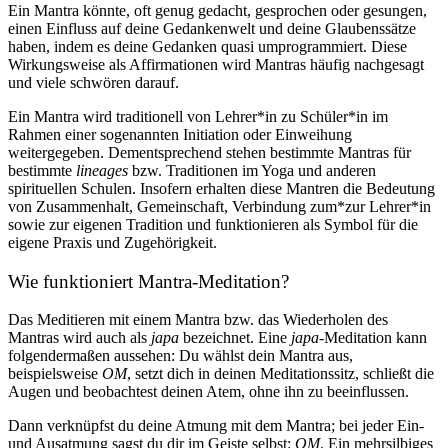
Ein Mantra könnte, oft genug gedacht, gesprochen oder gesungen,
einen Einfluss auf deine Gedankenwelt und deine Glaubenssätze
haben, indem es deine Gedanken quasi umprogrammiert. Diese
Wirkungsweise als Affirmationen wird Mantras häufig nachgesagt
und viele schwören darauf.
Ein Mantra wird traditionell von Lehrer*in zu Schüler*in im
Rahmen einer sogenannten Initiation oder Einweihung
weitergegeben. Dementsprechend stehen bestimmte Mantras für
bestimmte
lineages
bzw. Traditionen im Yoga und anderen
spirituellen Schulen. Insofern erhalten diese Mantren die Bedeutung
von Zusammenhalt, Gemeinschaft, Verbindung zum*zur Lehrer*in
sowie zur eigenen Tradition und funktionieren als Symbol für die
eigene Praxis und Zugehörigkeit.
Wie funktioniert Mantra-Meditation?
Das Meditieren mit einem Mantra bzw. das Wiederholen des
Mantras wird auch als
japa
bezeichnet. Eine
japa-
Meditation kann
folgendermaßen aussehen: Du wählst dein Mantra aus,
beispielsweise
OM
, setzt dich in deinen Meditationssitz, schließt die
Augen und beobachtest deinen Atem, ohne ihn zu beeinflussen.
Dann verknüpfst du deine Atmung mit dem Mantra; bei jeder Ein-
und Ausatmung sagst du dir im Geiste selbst:
OM
. Ein mehrsilbiges