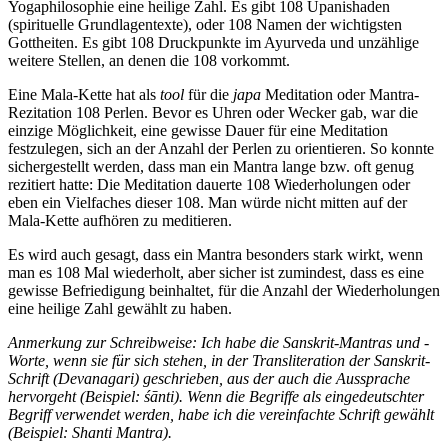
Yogaphilosophie eine heilige Zahl. Es gibt 108 Upanishaden
(spirituelle Grundlagentexte), oder 108 Namen der wichtigsten
Gottheiten. Es gibt 108 Druckpunkte im Ayurveda und unzählige
weitere Stellen, an denen die 108 vorkommt.
Eine Mala-Kette hat als
tool
für die
japa
Meditation oder Mantra-
Rezitation 108 Perlen. Bevor es Uhren oder Wecker gab, war die
einzige Möglichkeit, eine gewisse Dauer für eine Meditation
festzulegen, sich an der Anzahl der Perlen zu orientieren. So konnte
sichergestellt werden, dass man ein Mantra lange bzw. oft genug
rezitiert hatte: Die Meditation dauerte 108 Wiederholungen oder
eben ein Vielfaches dieser 108. Man würde nicht mitten auf der
Mala-Kette aufhören zu meditieren.
Es wird auch gesagt, dass ein Mantra besonders stark wirkt, wenn
man es 108 Mal wiederholt, aber sicher ist zumindest, dass es eine
gewisse Befriedigung beinhaltet, für die Anzahl der Wiederholungen
eine heilige Zahl gewählt zu haben.
Anmerkung zur Schreibweise:
Ich habe die Sanskrit-Mantras und -
Worte, wenn sie für sich stehen, in der Transliteration der Sanskrit-
Schrift (Devanagari) geschrieben, aus der auch die Aussprache
hervorgeht (Beispiel:
śānti
). Wenn die Begriffe als eingedeutschter
Begriff verwendet werden, habe ich die vereinfachte Schrift gewählt
(Beispiel:
Shanti Mantra
).