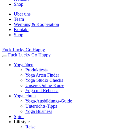
Shop
Über uns
Team
Werbung & Kooperation
Kontakt
Shop
Fuck Lucky Go Happy
Fuck Lucky Go Happy
Yoga üben
Produkttests
Yoga Arten Finder
Yoga-Studio-Checks
Unsere Online-Kurse
Yoga mit Rebecca
Yoga lehren
Yoga-Ausbildungs-Guide
Unterrichts-Tipps
Yoga Business
Spirit
Lifestyle
Reise