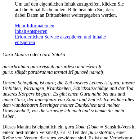
Um auf den eigentlichen Inhalt zuzugreifen, klicken Sie
auf die Schaltfläche unten. Bitte beachten Sie, dass
dabei Daten an Drittanbieter weitergegeben werden.
Mehr Informationen
Inhalt entsperren
Erforderlichen Service akzeptieren und Inhalte
entsperren
Guru Mantra
oder
Guru Shloka
gururbrahmā gururviṣṇuḥ gururdēvō mahēśvaraḥ |
guru: sākṣāt parabrahma tasmai śrī guravē namaḥ||
Unsere Schöpfung ist guru; die Zeit unseres Lebens ist guru; unsere
Unbilden, Wirrungen, Krankheiten, Schicksalsschläge und der Tod
unseres Körpers ist guru. Es gibt einen Guru nahe bei uns und
einen Guru, der unbegrenzt von Raum und Zeit ist.
I
c
h widme alles
dem wunderbaren Beseitiger meiner Dunkelheit und meiner
Unwissenheit; vor dir verneige ich mich und schenke dir mein
Leben.
Dieses Mantra ist eigentlich ein
guru
śloka
(
śloka
=
Sanskrit-Vers in
einem bestimmten Versmaß
).
Es ist Teil des
guru stotram
, einer
Reihe von Versen, die
guru
gewidmet sind. Es ist eine Verneigung