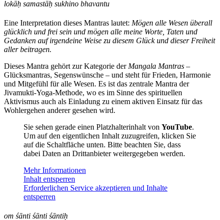
lokāḥ samastāḥ sukhino bhavantu
Eine Interpretation dieses Mantras lautet:
Mögen alle Wesen überall
glücklich und frei sein und mögen alle meine Worte, Taten und
Gedanken auf irgendeine Weise zu diesem Glück und dieser Freiheit
aller beitragen.
Dieses Mantra gehört zur Kategorie der
Mangala Mantras –
Glücksmantras, Segenswünsche – und steht für Frieden, Harmonie
und Mitgefühl für alle Wesen. Es ist das zentrale Mantra der
Jivamukti-Yoga-Methode, wo es im Sinne des spirituellen
Aktivismus auch als Einladung zu einem aktiven Einsatz für das
Wohlergehen anderer gesehen wird.
Sie sehen gerade einen Platzhalterinhalt von
YouTube
.
Um auf den eigentlichen Inhalt zuzugreifen, klicken Sie
auf die Schaltfläche unten. Bitte beachten Sie, dass
dabei Daten an Drittanbieter weitergegeben werden.
Mehr Informationen
Inhalt entsperren
Erforderlichen Service akzeptieren und Inhalte
entsperren
om śānti śānti śāntiḥ