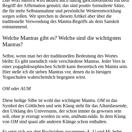
Das Wort
Mantra
wird aktuell auch häufig gleichbedeutend mit dem
Begriff der Affirmation genutzt; das sind positiv formulierte Sätze,
die für mehr Selbstannahme und persönliche Weiterentwicklung
sorgen sollen. Wir sprechen in diesem Artikel aber über die
traditionelle Verwendung des Mantra-Begriffs als dem Sanskrit
entstammend.
Welche Mantras gibt es? Welche sind die wichtigsten
Mantras?
Selbst, wenn man bei der traditionellen Bedeutung des Wortes
bleibt: Es gibt unendlich viele verschiedene Mantras. Jeder Vers in
einer yogaphilosophischen Schrift kann theoretisch ein Mantra sein.
Hier stelle ich dir sieben Mantras vor, denen du in hiesigen
Yogaschulen wahrscheinlich begegnen wirst.
OM
oder
AUM
Diese heilige Silbe ist wohl das wichtigste Mantra.
OM
ist das
Symbol des Göttlichen und sein Klang steht für das Allumfassende,
den Urklang des Universums, der schon immer da gewesen sein
soll, ohne je erzeugt worden zu sein,
anāhata-nāda
. In dem Klang
von
OM
sind quasi alle anderen Klänge schon enthalten.
Es setzt sich aus drei Buchstaben zusammen: A, U und M: Jeder