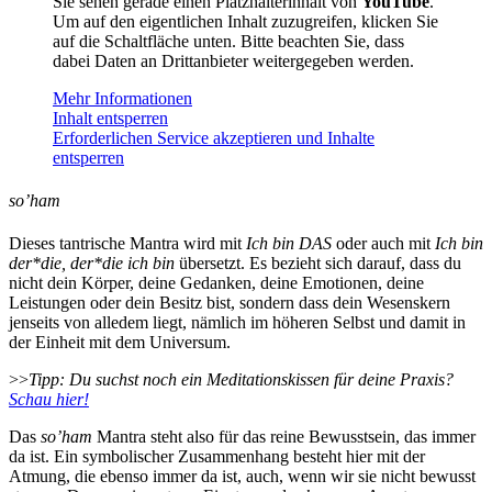
Sie sehen gerade einen Platzhalterinhalt von
YouTube
.
Um auf den eigentlichen Inhalt zuzugreifen, klicken Sie
auf die Schaltfläche unten. Bitte beachten Sie, dass
dabei Daten an Drittanbieter weitergegeben werden.
Mehr Informationen
Inhalt entsperren
Erforderlichen Service akzeptieren und Inhalte
entsperren
so’ham
Dieses tantrische Mantra wird mit
Ich bin DAS
oder auch mit
Ich bin
der*die, der*die ich bin
übersetzt. Es bezieht sich darauf, dass du
nicht dein Körper, deine Gedanken, deine Emotionen, deine
Leistungen oder dein Besitz bist, sondern dass dein Wesenskern
jenseits von alledem liegt, nämlich im höheren Selbst und damit in
der Einheit mit dem Universum.
>>
Tipp: Du suchst noch ein Meditationskissen für deine Praxis?
Schau hier!
Das
so’ham
Mantra steht also für das reine Bewusstsein, das immer
da ist. Ein symbolischer Zusammenhang besteht hier mit der
Atmung, die ebenso immer da ist, auch, wenn wir sie nicht bewusst