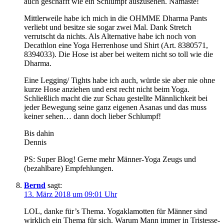
auch geschafft wie ein Schlumpf auszusehen. Namaste!
Mittlerweile habe ich mich in die OHMME Dharma Pants
verliebt und besitze sie sogar zwei Mal. Dank Stretch
verrutscht da nichts. Als Alternative habe ich noch von
Decathlon eine Yoga Herrenhose und Shirt (Art. 8380571,
8394033). Die Hose ist aber bei weitem nicht so toll wie die
Dharma.
Eine Legging/ Tights habe ich auch, würde sie aber nie ohne
kurze Hose anziehen und erst recht nicht beim Yoga.
Schließlich macht die zur Schau gestellte Männlichkeit bei
jeder Bewegung seine ganz eigenen Asanas und das muss
keiner sehen… dann doch lieber Schlumpf!
Bis dahin
Dennis
PS: Super Blog! Gerne mehr Männer-Yoga Zeugs und
(bezahlbare) Empfehlungen.
Bernd
sagt:
13. März 2018 um 09:01 Uhr
LOL, danke für’s Thema. Yogaklamotten für Männer sind
wirklich ein Thema für sich. Warum Mann immer in Tristesse-