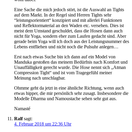
Eine Sache die mich jedoch stört, ist die Auswahl an Tights
auf dem Markt. In der Regel sind Herren Tights sehr
“leistungsorientiert“ konzipiert und mit allerlei Funktionen
und Reflektormaterial an den Waden etc. versehen. Dies ist
meist dem Umstand geschuldet, dass die Hosen dann auch
nicht für Yoga, sondern eher zum Laufen gedacht sind. Aber
gerade beim Yoga will ich doch aus der Leistungsnummer des
Lebens entfliehen und nicht noch die Pulsuhr anlegen…
Erst nach etwas Suche bin ich dann auf ein Model von
Manduka gestoßen das meinem Bedürfnis nach Komfort und
Unauffälligkeit gerecht wurde. Die Hose nennt sich „Atman
Compression Tight“ und ist vom Tragegefühl meiner
Meinung nach unschlagbar.
Ohmme geht da jetzt in eine ähnliche Richtung, wenn auch
etwas hipper, die mir persönlich sehr zusagt. Insbesondere die
Modelle Dharma und Namoustache sehen sehr gut aus.
Namasté
Ralf
sagt:
4. Februar 2018 um 22:36 Uhr