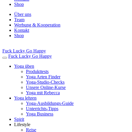
Shop
Über uns
Team
Werbung & Kooperation
Kontakt
Shop
Fuck Lucky Go Happy
Fuck Lucky Go Happy
Yoga üben
Produkttests
Yoga Arten Finder
Yoga-Studio-Checks
Unsere Online-Kurse
Yoga mit Rebecca
Yoga lehren
Yoga-Ausbildungs-Guide
Unterrichts-Tipps
Yoga Business
Spirit
Lifestyle
Reise