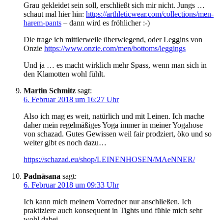
Grau gekleidet sein soll, erschließt sich mir nicht. Jungs …
schaut mal hier hin:
https://arthleticwear.com/collections/men-
harem-pants
– dann wird es fröhlicher :-)
Die trage ich mittlerweile überwiegend, oder Leggins von
Onzie
https://www.onzie.com/men/bottoms/leggings
Und ja … es macht wirklich mehr Spass, wenn man sich in
den Klamotten wohl fühlt.
Martin Schmitz
sagt:
6. Februar 2018 um 16:27 Uhr
Also ich mag es weit, natürlich und mit Leinen. Ich mache
daher mein regelmäßiges Yoga immer in meiner Yogahose
von schazad. Gutes Gewissen weil fair prodziert, öko und so
weiter gibt es noch dazu…
https://schazad.eu/shop/LEINENHOSEN/MAeNNER/
Padnāsana
sagt:
6. Februar 2018 um 09:33 Uhr
Ich kann mich meinem Vorredner nur anschließen. Ich
praktiziere auch konsequent in Tights und fühle mich sehr
wohl dabei.