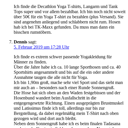
Ich finde die Decathlon Yoga T-shirts, Langarm und Tank
Tops super und vor allem bezahlbar. Ich bin noch nicht soweit
über 50€ für ein Yoga T-shirt zu bezahlen (plus Versand). Sie
sind angenehm anliegend und schlabbern nicht rum. Hosen
hab ich bei TK-Maxx gefunden. Da muss man dann ein
bisschen rumstöbern.
Dennis
sagt:
5. Februar 2019 um 17:28 Uhr
Ich finde es extrem schwer passende Yogakleidung für
Männer zu finden.
Über die Jahre habe ich ca. 10 lange Sporthosen und ca. 40
Sportshirts angesammelt und bis auf die ein oder andere
Ausnahme taugen die alle nicht für Yoga.
Ich bin 1,90m groß, mache sehr viel Sport und das sieht man
mir auch an – besonders nach einer Runde Sonnengruß.
Die Hose hat sich oben an den Waden festgebissen und der
Hosenbund wandert beim Ausfallschritt in die
entgegengesetzte Richtung. Einen ausgeprägten Brustmuskel
und Latissimus finde ich toll, allerdings nur bis zur
Bergstellung, da dabei regelmäßig mein T-Shirt nach oben
gezogen wird und dort auch bleibt.
Neben dem Sonnengruß habe ich es beim finalen Tadasana