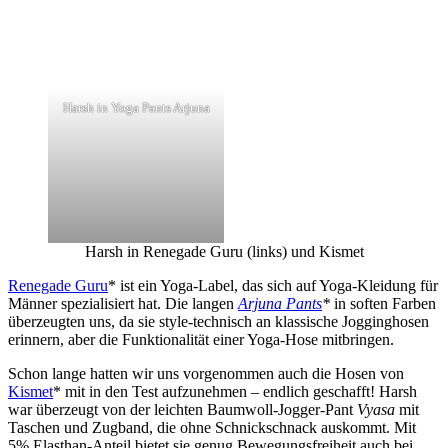
Harsh in Yoga Pants Arjuna
Harsh in Renegade Guru (links) und Kismet
Renegade Guru
* ist ein Yoga-Label, das sich auf Yoga-Kleidung für
Männer spezialisiert hat. Die langen
Arjuna Pants
*
in soften Farben
überzeugten uns, da sie style-technisch an klassische Jogginghosen
erinnern, aber die Funktionalität einer Yoga-Hose mitbringen.
Schon lange hatten wir uns vorgenommen auch die Hosen von
Kismet
* mit in den Test aufzunehmen – endlich geschafft! Harsh
war überzeugt von der leichten Baumwoll-Jogger-Pant
Vyasa
mit
Taschen und Zugband, die ohne Schnickschnack auskommt. Mit
5% Elasthan-Anteil bietet sie genug Bewegungsfreiheit auch bei