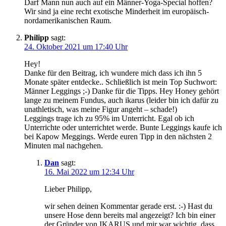
Darf Mann nun auch auf ein Männer-Yoga-Special hoffen?
Wir sind ja eine recht exotische Minderheit im europäisch-
nordamerikanischen Raum.
Philipp
sagt:
24. Oktober 2021 um 17:40 Uhr
Hey!
Danke für den Beitrag, ich wundere mich dass ich ihn 5
Monate später entdecke.. Schließlich ist mein Top Suchwort:
Männer Leggings ;-) Danke für die Tipps. Hey Honey gehört
lange zu meinem Fundus, auch ikarus (leider bin ich dafür zu
unathletisch, was meine Figur angeht – schade!)
Leggings trage ich zu 95% im Unterricht. Egal ob ich
Unterrichte oder unterrichtet werde. Bunte Leggings kaufe ich
bei Kapow Meggings. Werde euren Tipp in den nächsten 2
Minuten mal nachgehen.
Dan
sagt:
16. Mai 2022 um 12:34 Uhr
Lieber Philipp,
wir sehen deinen Kommentar gerade erst. :-) Hast du
unsere Hose denn bereits mal angezeigt? Ich bin einer
der Gründer von IKARUS und mir war wichtig, dass