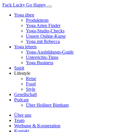
Fuck Lucky Go Happy
Yoga üben
Produkttests
Yoga Arten Finder
Yoga-Studio-Checks
Unsere Online-Kurse
Yoga mit Rebecca
Yoga lehren
Yoga-Ausbildungs-Guide
Unterrichts-Tipps
Yoga Business
Spirit
Lifestyle
Reise
Food
Style
Gesellschaft
Podcast
Über Heiliger Bimbam
Über uns
Team
Werbung & Kooperation
Kontakt