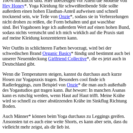
100% blickdicht sind. Hier überzeugen vor Allem die Modelle von
Hey Honey
*. Yoga Kleidung für schweißtreibende Stile sollte
außerdem einen hohen Elasthan-Anteil aufweisen und schnell
trocknend sein, wie Teile von
Onzie
*, sodass sie in Verbrezelungen
nicht drohen zu reißen, die Form behalten und gut waschbar
sind.
Bei Yogahosen lege ich außerdem Wert auf einen hohen Bund,
sodass nichts verrutscht und ich mich wirklich auf die Praxis statt
auf meine Kleidung konzentrieren kann.
Wer Outfits in schlichteren Farben bevorzugt, wird bei der
schwedischen Brand
Organic Basics
* fündig und bestimmt auch bei
unserer Neuentdeckung
Girlfriend Collective
*, die es jetzt auch in
Deutschland gibt.
Wenn die Temperaturen steigen, kannst du durchaus auch kurze
Hosen zur Yogapraxis tragen. Besonders cool finde ich
Radlerleggings, zum Beispiel von
Onzie
* die man auch außerhalb
des Yogastudios gut tragen kann.
But beware
: In manchen Asanas
kann es rutschig werden, wenn Haut auf Haut trifft. Meine Krähe
wird so schnell zu einer abstürzenden Krähe im Sinkflug Richtung
Boden.
Auch Männer* können beim Yoga durchaus zu Leggings greifen.
Ansonsten tut es auch eine weite Shorts, es kann aber sein, dass du
vielleicht mehr zeigst, als dir lieb ist.