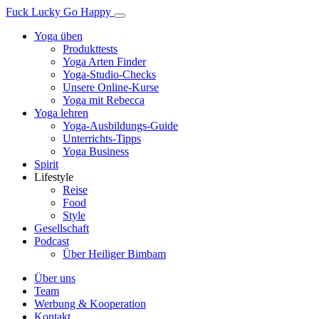
Fuck Lucky Go Happy
Yoga üben
Produkttests
Yoga Arten Finder
Yoga-Studio-Checks
Unsere Online-Kurse
Yoga mit Rebecca
Yoga lehren
Yoga-Ausbildungs-Guide
Unterrichts-Tipps
Yoga Business
Spirit
Lifestyle
Reise
Food
Style
Gesellschaft
Podcast
Über Heiliger Bimbam
Über uns
Team
Werbung & Kooperation
Kontakt