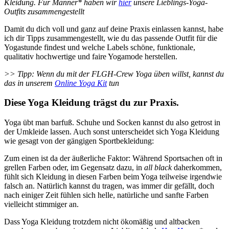
Kleidung. Für Männer* haben wir
hier
unsere Lieblings-Yoga-
Outfits zusammengestellt
Damit du dich voll und ganz auf deine Praxis einlassen kannst, habe
ich dir Tipps zusammengestellt, wie du das passende Outfit für die
Yogastunde findest und welche Labels schöne, funktionale,
qualitativ hochwertige und faire Yogamode herstellen.
>> Tipp: Wenn du mit der FLGH-Crew Yoga üben willst, kannst du
das in unserem
Online Yoga Kit
tun
Diese Yoga Kleidung trägst du zur Praxis.
Yoga übt man barfuß. Schuhe und Socken kannst du also getrost in
der Umkleide lassen. Auch sonst unterscheidet sich Yoga Kleidung
wie gesagt von der gängigen Sportbekleidung:
Zum einen ist da der äußerliche Faktor: Während Sportsachen oft in
grellen Farben oder, im Gegensatz dazu, in
all black
daherkommen,
fühlt sich Kleidung in diesen Farben beim Yoga teilweise irgendwie
falsch an. Natürlich kannst du tragen, was immer dir gefällt, doch
nach einiger Zeit fühlen sich helle, natürliche und sanfte Farben
vielleicht stimmiger an.
Dass Yoga Kleidung trotzdem nicht ökomäßig und altbacken