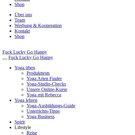
Shop
Über uns
Team
Werbung & Kooperation
Kontakt
Shop
Fuck Lucky Go Happy
Fuck Lucky Go Happy
Yoga üben
Produkttests
Yoga Arten Finder
Yoga-Studio-Checks
Unsere Online-Kurse
Yoga mit Rebecca
Yoga lehren
Yoga-Ausbildungs-Guide
Unterrichts-Tipps
Yoga Business
Spirit
Lifestyle
Reise