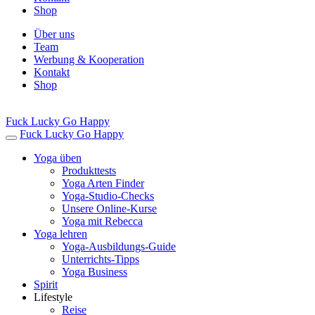
Shop
Über uns
Team
Werbung & Kooperation
Kontakt
Shop
Fuck Lucky Go Happy
Fuck Lucky Go Happy
Yoga üben
Produkttests
Yoga Arten Finder
Yoga-Studio-Checks
Unsere Online-Kurse
Yoga mit Rebecca
Yoga lehren
Yoga-Ausbildungs-Guide
Unterrichts-Tipps
Yoga Business
Spirit
Lifestyle
Reise