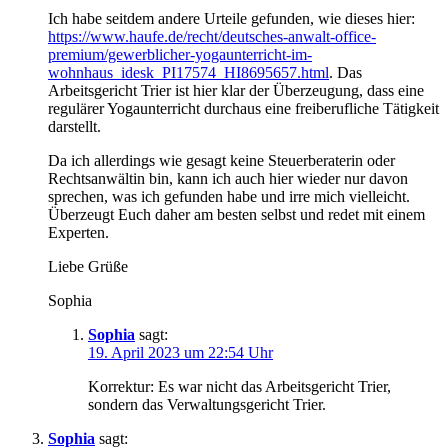
Ich habe seitdem andere Urteile gefunden, wie dieses hier:
https://www.haufe.de/recht/deutsches-anwalt-office-
premium/gewerblicher-yogaunterricht-im-
wohnhaus_idesk_PI17574_HI8695657.html
. Das
Arbeitsgericht Trier ist hier klar der Überzeugung, dass eine
regulärer Yogaunterricht durchaus eine freiberufliche Tätigkeit
darstellt.
Da ich allerdings wie gesagt keine Steuerberaterin oder
Rechtsanwältin bin, kann ich auch hier wieder nur davon
sprechen, was ich gefunden habe und irre mich vielleicht.
Überzeugt Euch daher am besten selbst und redet mit einem
Experten.
Liebe Grüße
Sophia
Sophia
sagt:
19. April 2023 um 22:54 Uhr
Korrektur: Es war nicht das Arbeitsgericht Trier,
sondern das Verwaltungsgericht Trier.
Sophia
sagt: