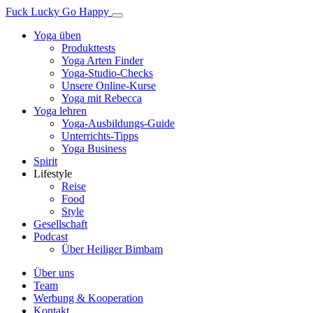
Fuck Lucky Go Happy
Yoga üben
Produkttests
Yoga Arten Finder
Yoga-Studio-Checks
Unsere Online-Kurse
Yoga mit Rebecca
Yoga lehren
Yoga-Ausbildungs-Guide
Unterrichts-Tipps
Yoga Business
Spirit
Lifestyle
Reise
Food
Style
Gesellschaft
Podcast
Über Heiliger Bimbam
Über uns
Team
Werbung & Kooperation
Kontakt