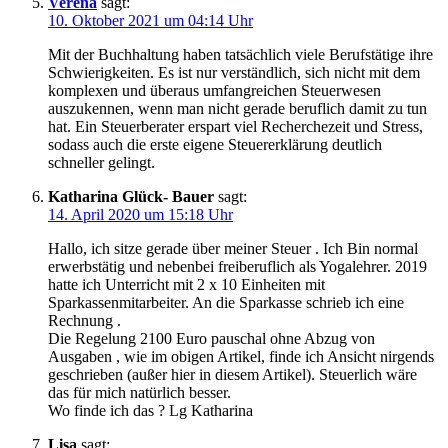
Verena
sagt:
10. Oktober 2021 um 04:14 Uhr
Mit der Buchhaltung haben tatsächlich viele Berufstätige ihre
Schwierigkeiten. Es ist nur verständlich, sich nicht mit dem
komplexen und überaus umfangreichen Steuerwesen
auszukennen, wenn man nicht gerade beruflich damit zu tun
hat. Ein Steuerberater erspart viel Recherchezeit und Stress,
sodass auch die erste eigene Steuererklärung deutlich
schneller gelingt.
Katharina Glück- Bauer
sagt:
14. April 2020 um 15:18 Uhr
Hallo, ich sitze gerade über meiner Steuer . Ich Bin normal
erwerbstätig und nebenbei freiberuflich als Yogalehrer. 2019
hatte ich Unterricht mit 2 x 10 Einheiten mit
Sparkassenmitarbeiter. An die Sparkasse schrieb ich eine
Rechnung .
Die Regelung 2100 Euro pauschal ohne Abzug von
Ausgaben , wie im obigen Artikel, finde ich Ansicht nirgends
geschrieben (außer hier in diesem Artikel). Steuerlich wäre
das für mich natürlich besser.
Wo finde ich das ? Lg Katharina
Lisa
sagt: