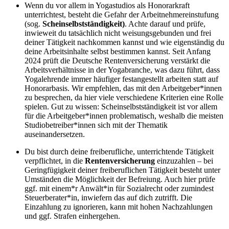
Wenn du vor allem in Yogastudios als Honorarkraft
unterrichtest, besteht die Gefahr der Arbeitnehmereinstufung
(sog.
Scheinselbstständigkeit)
. Achte darauf und prüfe,
inwieweit du tatsächlich nicht weisungsgebunden und frei
deiner Tätigkeit nachkommen kannst und wie eigenständig du
deine Arbeitsinhalte selbst bestimmen kannst. Seit Anfang
2024 prüft die Deutsche Rentenversicherung verstärkt die
Arbeitsverhältnisse in der Yogabranche, was dazu führt, dass
Yogalehrende immer häufiger festangestellt arbeiten statt auf
Honorarbasis. Wir empfehlen, das mit den Arbeitgeber*innen
zu besprechen, da hier viele verschiedene Kriterien eine Rolle
spielen. Gut zu wissen: Scheinselbstständigkeit ist vor allem
für die Arbeitgeber*innen problematisch, weshalb die meisten
Studiobetreiber*innen sich mit der Thematik
auseinandersetzen.
Du bist durch deine freiberufliche, unterrichtende Tätigkeit
verpflichtet, in die
Rentenversicherung
einzuzahlen – bei
Geringfügigkeit deiner freiberuflichen Tätigkeit besteht unter
Umständen die Möglichkeit der Befreiung. Auch hier prüfe
ggf. mit einem*r Anwält*in für Sozialrecht oder zumindest
Steuerberater*in, inwiefern das auf dich zutrifft. Die
Einzahlung zu ignorieren, kann mit hohen Nachzahlungen
und ggf. Strafen einhergehen.