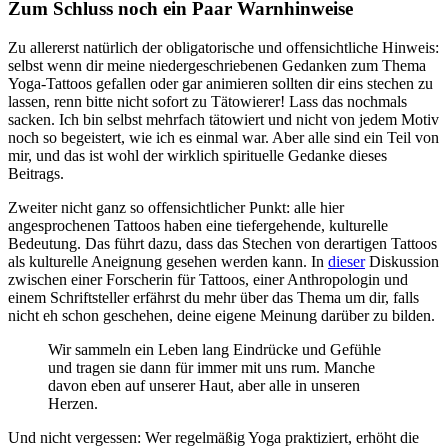
Zum Schluss noch ein Paar Warnhinweise
Zu allererst natürlich der obligatorische und offensichtliche Hinweis:
selbst wenn dir meine niedergeschriebenen Gedanken zum Thema
Yoga-Tattoos gefallen oder gar animieren sollten dir eins stechen zu
lassen, renn bitte nicht sofort zu Tätowierer! Lass das nochmals
sacken. Ich bin selbst mehrfach tätowiert und nicht von jedem Motiv
noch so begeistert, wie ich es einmal war. Aber alle sind ein Teil von
mir, und das ist wohl der wirklich spirituelle Gedanke dieses
Beitrags.
Zweiter nicht ganz so offensichtlicher Punkt: alle hier
angesprochenen Tattoos haben eine tiefergehende, kulturelle
Bedeutung. Das führt dazu, dass das Stechen von derartigen Tattoos
als kulturelle Aneignung gesehen werden kann. In
dieser
Diskussion
zwischen einer Forscherin für Tattoos, einer Anthropologin und
einem Schriftsteller erfährst du mehr über das Thema um dir, falls
nicht eh schon geschehen, deine eigene Meinung darüber zu bilden.
Wir sammeln ein Leben lang Eindrücke und Gefühle
und tragen sie dann für immer mit uns rum. Manche
davon eben auf unserer Haut, aber alle in unseren
Herzen.
Und nicht vergessen: Wer regelmäßig Yoga praktiziert, erhöht die