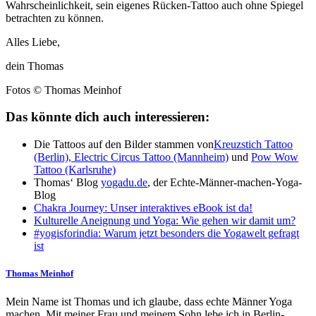
Wahrscheinlichkeit, sein eigenes Rücken-Tattoo auch ohne Spiegel
betrachten zu können.
Alles Liebe,
dein Thomas
Fotos © Thomas Meinhof
Das könnte dich auch interessieren:
Die Tattoos auf den Bilder stammen von
Kreuzstich Tattoo
(Berlin),
Electric Circus Tattoo (Mannheim)
und
Pow Wow
Tattoo (Karlsruhe)
Thomas‘ Blog
yogadu.de
, der Echte-Männer-machen-Yoga-
Blog
Chakra Journey: Unser interaktives eBook ist da!
Kulturelle Aneignung und Yoga: Wie gehen wir damit um?
#yogisforindia: Warum jetzt besonders die Yogawelt gefragt
ist
Thomas Meinhof
Mein Name ist Thomas und ich glaube, dass echte Männer Yoga
machen. Mit meiner Frau und meinem Sohn lebe ich in Berlin-