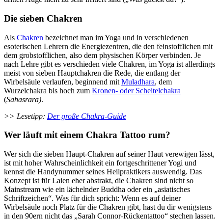
Die sieben Chakren
Als
Chakren
bezeichnet man im Yoga und in verschiedenen
esoterischen Lehrern die Energiezentren, die den feinstofflichen mit
dem grobstofflichen, also dem physischen Körper verbinden. Je
nach Lehre gibt es verschieden viele Chakren, im Yoga ist allerdings
meist von sieben Hauptchakren die Rede, die entlang der
Wirbelsäule verlaufen, beginnend mit
Muladhara
, dem
Wurzelchakra bis hoch zum
Kronen- oder Scheitelchakra
(
Sahasrara)
.
>> Lesetipp:
Der große Chakra-Guide
Wer läuft mit einem Chakra Tattoo rum?
Wer sich die sieben Haupt-Chakren auf seiner Haut verewigen lässt,
ist mit hoher Wahrscheinlichkeit ein fortgeschrittener Yogi und
kennst die Handynummer seines Heilpraktikers auswendig. Das
Konzept ist für Laien eher abstrakt, die Chakren sind nicht so
Mainstream wie ein lächelnder Buddha oder ein „asiatisches
Schriftzeichen“. Was für dich spricht: Wenn es auf deiner
Wirbelsäule noch Platz für die Chakren gibt, hast du dir wenigstens
in den 90ern nicht das „Sarah Connor-Rückentattoo“ stechen lassen.