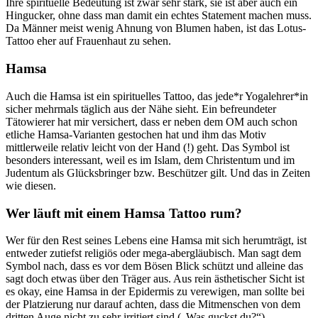
Ihre spirituelle Bedeutung ist zwar sehr stark, sie ist aber auch ein
Hingucker, ohne dass man damit ein echtes Statement machen muss.
Da Männer meist wenig Ahnung von Blumen haben, ist das Lotus-
Tattoo eher auf Frauenhaut zu sehen.
Hamsa
Auch die Hamsa ist ein spirituelles Tattoo, das jede*r Yogalehrer*in
sicher mehrmals täglich aus der Nähe sieht. Ein befreundeter
Tätowierer hat mir versichert, dass er neben dem OM auch schon
etliche Hamsa-Varianten gestochen hat und ihm das Motiv
mittlerweile relativ leicht von der Hand (!) geht. Das Symbol ist
besonders interessant, weil es im Islam, dem Christentum und im
Judentum als Glücksbringer bzw. Beschützer gilt. Und das in Zeiten
wie diesen.
Wer läuft mit einem Hamsa Tattoo rum?
Wer für den Rest seines Lebens eine Hamsa mit sich herumträgt, ist
entweder zutiefst religiös oder mega-abergläubisch. Man sagt dem
Symbol nach, dass es vor dem Bösen Blick schützt und alleine das
sagt doch etwas über den Träger aus. Aus rein ästhetischer Sicht ist
es okay, eine Hamsa in der Epidermis zu verewigen, man sollte bei
der Platzierung nur darauf achten, dass die Mitmenschen von dem
dritten Auge nicht zu sehr irritiert sind („Was guckst du?“).