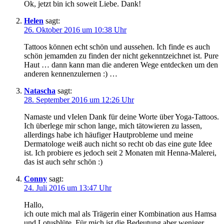
Ok, jetzt bin ich soweit Liebe. Dank!
Helen
sagt:
26. Oktober 2016 um 10:38 Uhr
Tattoos können echt schön und aussehen. Ich finde es auch
schön jemamden zu finden der nicht gekenntzeichnet ist. Pure
Haut … dann kann man die anderen Wege entdecken um den
anderen kennenzulernen :) …
Natascha
sagt:
28. September 2016 um 12:26 Uhr
Namaste und vIelen Dank für deine Worte über Yoga-Tattoos.
Ich überlege mir schon lange, mich tätowieren zu lassen,
allerdings habe ich häufiger Hautprobleme und meine
Dermatologe weiß auch nicht so recht ob das eine gute Idee
ist. Ich probiere es jedoch seit 2 Monaten mit Henna-Malerei,
das ist auch sehr schön :)
Conny
sagt:
24. Juli 2016 um 13:47 Uhr
Hallo,
ich oute mich mal als Trägerin einer Kombination aus Hamsa
und Lotusblüte. Für mich ist die Bedeutung aber weniger