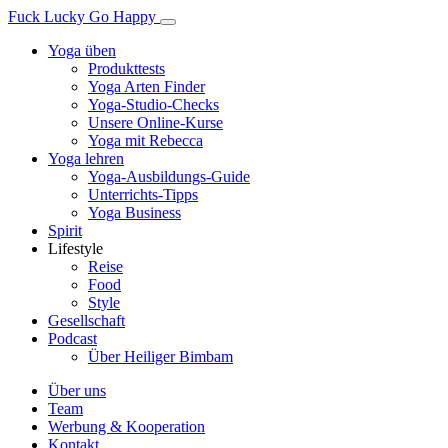
Fuck Lucky Go Happy
Yoga üben
Produkttests
Yoga Arten Finder
Yoga-Studio-Checks
Unsere Online-Kurse
Yoga mit Rebecca
Yoga lehren
Yoga-Ausbildungs-Guide
Unterrichts-Tipps
Yoga Business
Spirit
Lifestyle
Reise
Food
Style
Gesellschaft
Podcast
Über Heiliger Bimbam
Über uns
Team
Werbung & Kooperation
Kontakt