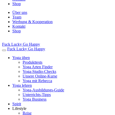
Shop
Über uns
Team
Werbung & Kooperation
Kontakt
Shop
Fuck Lucky Go Happy
Fuck Lucky Go Happy
Yoga üben
Produkttests
Yoga Arten Finder
Yoga-Studio-Checks
Unsere Online-Kurse
Yoga mit Rebecca
Yoga lehren
Yoga-Ausbildungs-Guide
Unterrichts-Tipps
Yoga Business
Spirit
Lifestyle
Reise