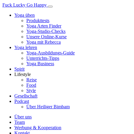
Fuck Lucky Go Happy
Yoga üben
Produkttests
Yoga Arten Finder
Yoga-Studio-Checks
Unsere Online-Kurse
Yoga mit Rebecca
Yoga lehren
Yoga-Ausbildungs-Guide
Unterrichts-Tipps
Yoga Business
Spirit
Lifestyle
Reise
Food
Style
Gesellschaft
Podcast
Über Heiliger Bimbam
Über uns
Team
Werbung & Kooperation
Kontakt