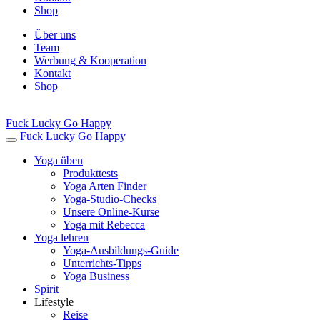
Shop
Über uns
Team
Werbung & Kooperation
Kontakt
Shop
Fuck Lucky Go Happy
Fuck Lucky Go Happy
Yoga üben
Produkttests
Yoga Arten Finder
Yoga-Studio-Checks
Unsere Online-Kurse
Yoga mit Rebecca
Yoga lehren
Yoga-Ausbildungs-Guide
Unterrichts-Tipps
Yoga Business
Spirit
Lifestyle
Reise