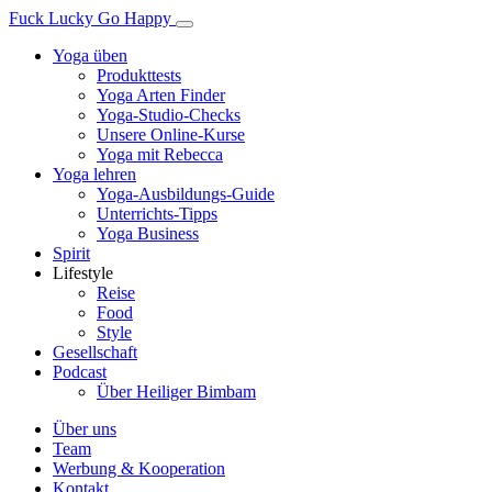
Fuck Lucky Go Happy
Yoga üben
Produkttests
Yoga Arten Finder
Yoga-Studio-Checks
Unsere Online-Kurse
Yoga mit Rebecca
Yoga lehren
Yoga-Ausbildungs-Guide
Unterrichts-Tipps
Yoga Business
Spirit
Lifestyle
Reise
Food
Style
Gesellschaft
Podcast
Über Heiliger Bimbam
Über uns
Team
Werbung & Kooperation
Kontakt