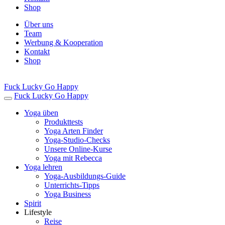
Shop
Über uns
Team
Werbung & Kooperation
Kontakt
Shop
Fuck Lucky Go Happy
Fuck Lucky Go Happy
Yoga üben
Produkttests
Yoga Arten Finder
Yoga-Studio-Checks
Unsere Online-Kurse
Yoga mit Rebecca
Yoga lehren
Yoga-Ausbildungs-Guide
Unterrichts-Tipps
Yoga Business
Spirit
Lifestyle
Reise