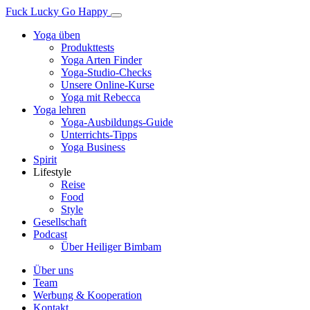
Fuck Lucky Go Happy
Yoga üben
Produkttests
Yoga Arten Finder
Yoga-Studio-Checks
Unsere Online-Kurse
Yoga mit Rebecca
Yoga lehren
Yoga-Ausbildungs-Guide
Unterrichts-Tipps
Yoga Business
Spirit
Lifestyle
Reise
Food
Style
Gesellschaft
Podcast
Über Heiliger Bimbam
Über uns
Team
Werbung & Kooperation
Kontakt