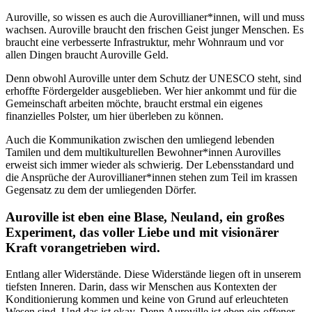
Auroville, so wissen es auch die Aurovillianer*innen, will und muss
wachsen. Auroville braucht den frischen Geist junger Menschen. Es
braucht eine verbesserte Infrastruktur, mehr Wohnraum und vor
allen Dingen braucht Auroville Geld.
Denn obwohl Auroville unter dem Schutz der UNESCO steht, sind
erhoffte Fördergelder ausgeblieben. Wer hier ankommt und für die
Gemeinschaft arbeiten möchte, braucht erstmal ein eigenes
finanzielles Polster, um hier überleben zu können.
Auch die Kommunikation zwischen den umliegend lebenden
Tamilen und dem multikulturellen Bewohner*innen Aurovilles
erweist sich immer wieder als schwierig. Der Lebensstandard und
die Ansprüche der Aurovillianer*innen stehen zum Teil im krassen
Gegensatz zu dem der umliegenden Dörfer.
Auroville ist eben eine Blase, Neuland, ein großes
Experiment, das voller Liebe und mit visionärer
Kraft vorangetrieben wird.
Entlang aller Widerstände. Diese Widerstände liegen oft in unserem
tiefsten Inneren. Darin, dass wir Menschen aus Kontexten der
Konditionierung kommen und keine von Grund auf erleuchteten
Wesen sind. Und das ist okay. Denn Auroville ist eben ein offener