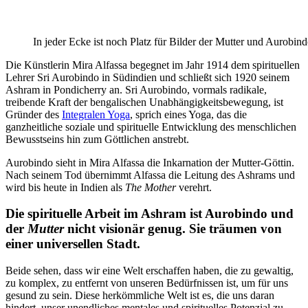
In jeder Ecke ist noch Platz für Bilder der Mutter und Aurobin
Die Künstlerin Mira Alfassa begegnet im Jahr 1914 dem spirituellen
Lehrer Sri Aurobindo in Südindien und schließt sich 1920 seinem
Ashram in Pondicherry an. Sri Aurobindo, vormals radikale,
treibende Kraft der bengalischen Unabhängigkeitsbewegung, ist
Gründer des
Integralen Yoga
, sprich eines Yoga, das die
ganzheitliche soziale und spirituelle Entwicklung des menschlichen
Bewusstseins hin zum Göttlichen anstrebt.
Aurobindo sieht in Mira Alfassa die Inkarnation der Mutter-Göttin.
Nach seinem Tod übernimmt Alfassa die Leitung des Ashrams und
wird bis heute in Indien als
The Mother
verehrt.
Die spirituelle Arbeit im Ashram ist Aurobindo und
der
Mutter
nicht visionär genug. Sie träumen von
einer universellen Stadt.
Beide sehen, dass wir eine Welt erschaffen haben, die zu gewaltig,
zu komplex, zu entfernt von unseren Bedürfnissen ist, um für uns
gesund zu sein. Diese herkömmliche Welt ist es, die uns daran
hindert, unser unendliches mentales und spirituelles Potenzial zu