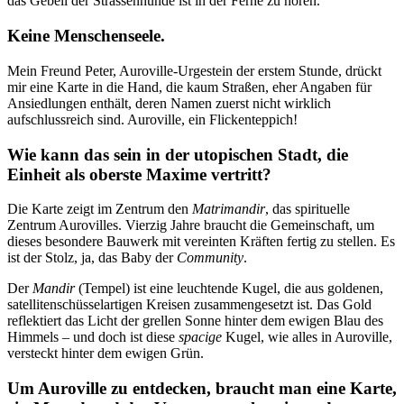
das Gebell der Strassenhunde ist in der Ferne zu hören.
Keine Menschenseele.
Mein Freund Peter, Auroville-Urgestein der erstem Stunde, drückt
mir eine Karte in die Hand, die kaum Straßen, eher Angaben für
Ansiedlungen enthält, deren Namen zuerst nicht wirklich
aufschlussreich sind. Auroville, ein Flickenteppich!
Wie kann das sein in der utopischen Stadt, die
Einheit als oberste Maxime vertritt?
Die Karte zeigt im Zentrum den
Matrimandir
, das spirituelle
Zentrum Aurovilles. Vierzig Jahre braucht die Gemeinschaft, um
dieses besondere Bauwerk mit vereinten Kräften fertig zu stellen. Es
ist der Stolz, ja, das Baby der
Community
.
Der
Mandir
(Tempel) ist eine leuchtende Kugel, die aus goldenen,
satellitenschüsselartigen Kreisen zusammengesetzt ist. Das Gold
reflektiert das Licht der grellen Sonne hinter dem ewigen Blau des
Himmels – und doch ist diese
spacige
Kugel, wie alles in Auroville,
versteckt hinter dem ewigen Grün.
Um Auroville zu entdecken, braucht man eine Karte,