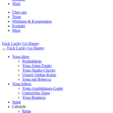
Shop
Über uns
Team
Werbung & Kooperation
Kontakt
Shop
Fuck Lucky Go Happy
Fuck Lucky Go Happy
Yoga üben
Produkttests
Yoga Arten Finder
Yoga-Studio-Checks
Unsere Online-Kurse
Yoga mit Rebecca
Yoga lehren
Yoga-Ausbildungs-Guide
Unterrichts-Tipps
Yoga Business
Spirit
Lifestyle
Reise