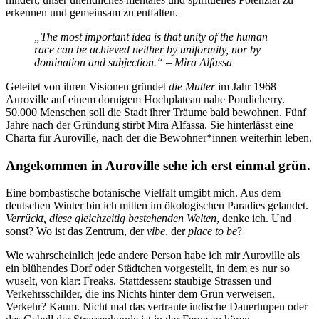
erkennen und gemeinsam zu entfalten.
„The most important idea is that unity of the human
race can be achieved neither by uniformity, nor by
domination and subjection.“ – Mira Alfassa
Geleitet von ihren Visionen gründet
die Mutter
im Jahr 1968
Auroville auf einem dornigem Hochplateau nahe Pondicherry.
50.000 Menschen soll die Stadt ihrer Träume bald bewohnen. Fünf
Jahre nach der Gründung stirbt Mira Alfassa. Sie hinterlässt eine
Charta für Auroville, nach der die Bewohner*innen weiterhin leben.
Angekommen in Auroville sehe ich erst einmal grün.
Eine bombastische botanische Vielfalt umgibt mich. Aus dem
deutschen Winter bin ich mitten im ökologischen Paradies gelandet.
Verrückt, diese gleichzeitig bestehenden Welten
, denke ich. Und
sonst? Wo ist das Zentrum, der
vibe
, der
place to be
?
Wie wahrscheinlich jede andere Person habe ich mir Auroville als
ein blühendes Dorf oder Städtchen vorgestellt, in dem es nur so
wuselt, von klar: Freaks. Stattdessen: staubige Strassen und
Verkehrsschilder, die ins Nichts hinter dem Grün verweisen.
Verkehr? Kaum. Nicht mal das vertraute indische Dauerhupen oder