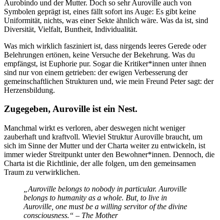
Aurobindo und der Mutter. Doch so sehr Auroville auch von
Symbolen geprägt ist, eines fällt sofort ins Auge: Es gibt keine
Uniformität, nichts, was einer Sekte ähnlich wäre. Was da ist, sind
Diversität, Vielfalt, Buntheit, Individualität.
Was mich wirklich fasziniert ist, dass nirgends leeres Gerede oder
Belehrungen ertönen, keine Versuche der Bekehrung. Was du
empfängst, ist Euphorie pur. Sogar die Kritiker*innen unter ihnen
sind nur von einem getrieben: der ewigen Verbesserung der
gemeinschaftlichen Strukturen und, wie mein Freund Peter sagt: der
Herzensbildung.
Zugegeben, Auroville ist ein Nest.
Manchmal wirkt es verloren, aber deswegen nicht weniger
zauberhaft und kraftvoll. Wieviel Struktur Auroville braucht, um
sich im Sinne der Mutter und der Charta weiter zu entwickeln, ist
immer wieder Streitpunkt unter den Bewohner*innen. Dennoch, die
Charta ist die Richtlinie, der alle folgen, um den gemeinsamen
Traum zu verwirklichen.
„Auroville belongs to nobody in particular. Auroville
belongs to humanity as a whole. But, to live in
Auroville, one must be a willing servitor of the divine
consciousness.“ – The Mother