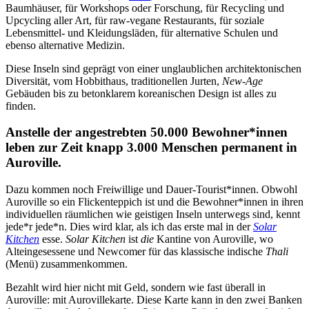
Baumhäuser, für Workshops oder Forschung, für Recycling und
Upcycling aller Art, für raw-vegane Restaurants, für soziale
Lebensmittel- und Kleidungsläden, für alternative Schulen und
ebenso alternative Medizin.
Diese Inseln sind geprägt von einer unglaublichen architektonischen
Diversität, vom Hobbithaus, traditionellen Jurten,
New-Age
Gebäuden bis zu betonklarem koreanischen Design ist alles zu
finden.
Anstelle der angestrebten 50.000 Bewohner*innen
leben zur Zeit knapp 3.000 Menschen permanent in
Auroville.
Dazu kommen noch Freiwillige und Dauer-Tourist*innen. Obwohl
Auroville so ein Flickenteppich ist und die Bewohner*innen in ihren
individuellen räumlichen wie geistigen Inseln unterwegs sind, kennt
jede*r jede*n. Dies wird klar, als ich das erste mal in der
Solar
Kitchen
esse.
Solar Kitchen
ist
die
Kantine von Auroville, wo
Alteingesessene und Newcomer für das klassische indische
Thali
(Menü) zusammenkommen.
Bezahlt wird hier nicht mit Geld, sondern wie fast überall in
Auroville: mit Aurovillekarte. Diese Karte kann in den zwei Banken