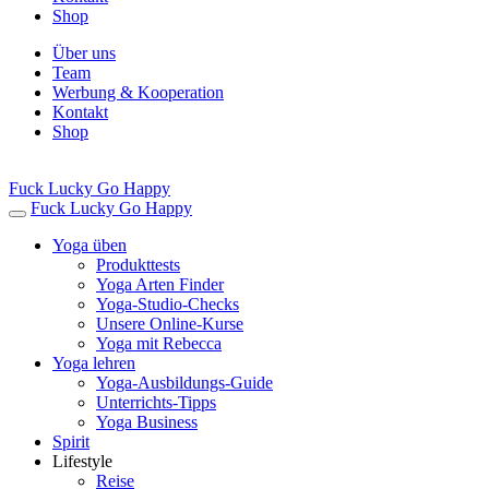
Shop
Über uns
Team
Werbung & Kooperation
Kontakt
Shop
Fuck Lucky Go Happy
Fuck Lucky Go Happy
Yoga üben
Produkttests
Yoga Arten Finder
Yoga-Studio-Checks
Unsere Online-Kurse
Yoga mit Rebecca
Yoga lehren
Yoga-Ausbildungs-Guide
Unterrichts-Tipps
Yoga Business
Spirit
Lifestyle
Reise