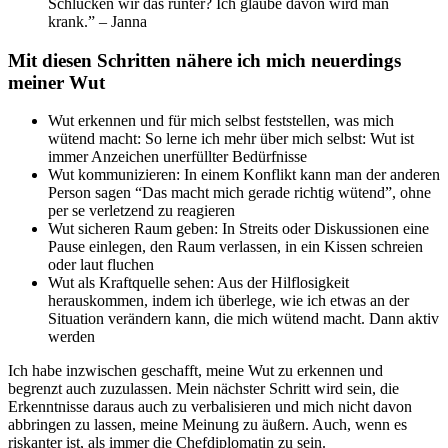
Schlucken wir das runter? Ich glaube davon wird man
krank.” – Janna
Mit diesen Schritten nähere ich mich neuerdings
meiner Wut
Wut erkennen und für mich selbst feststellen, was mich
wütend macht: So lerne ich mehr über mich selbst: Wut ist
immer Anzeichen unerfüllter Bedürfnisse
Wut kommunizieren: In einem Konflikt kann man der anderen
Person sagen “Das macht mich gerade richtig wütend”, ohne
per se verletzend zu reagieren
Wut sicheren Raum geben: In Streits oder Diskussionen eine
Pause einlegen, den Raum verlassen, in ein Kissen schreien
oder laut fluchen
Wut als Kraftquelle sehen: Aus der Hilflosigkeit
herauskommen, indem ich überlege, wie ich etwas an der
Situation verändern kann, die mich wütend macht. Dann aktiv
werden
Ich habe inzwischen geschafft, meine Wut zu erkennen und
begrenzt auch zuzulassen. Mein nächster Schritt wird sein, die
Erkenntnisse daraus auch zu verbalisieren und mich nicht davon
abbringen zu lassen, meine Meinung zu äußern. Auch, wenn es
riskanter ist, als immer die Chefdiplomatin zu sein.