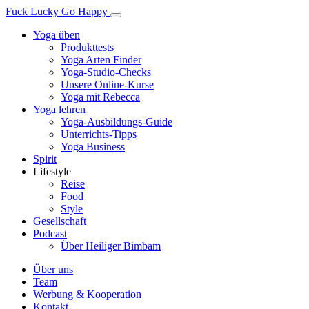
Fuck Lucky Go Happy
Yoga üben
Produkttests
Yoga Arten Finder
Yoga-Studio-Checks
Unsere Online-Kurse
Yoga mit Rebecca
Yoga lehren
Yoga-Ausbildungs-Guide
Unterrichts-Tipps
Yoga Business
Spirit
Lifestyle
Reise
Food
Style
Gesellschaft
Podcast
Über Heiliger Bimbam
Über uns
Team
Werbung & Kooperation
Kontakt