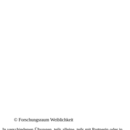
© Forschungsraum Weiblichkeit
In verschiedenen Übungen, teils alleine, teils mit Partnerin oder in