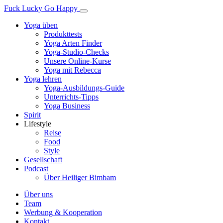
Fuck Lucky Go Happy
Yoga üben
Produkttests
Yoga Arten Finder
Yoga-Studio-Checks
Unsere Online-Kurse
Yoga mit Rebecca
Yoga lehren
Yoga-Ausbildungs-Guide
Unterrichts-Tipps
Yoga Business
Spirit
Lifestyle
Reise
Food
Style
Gesellschaft
Podcast
Über Heiliger Bimbam
Über uns
Team
Werbung & Kooperation
Kontakt