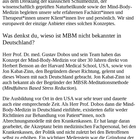
aus dem Dreiklang der klassischen Schulmedizin, der
wissenschaftlich geprüften Naturheilkunde sowie der Mind-Body-
Medizin begleiten unsere sehr erfahrenen Fachärzt*innen und
Therapeut*innen unsere Klient*innen live und persönlich. Wir sind
europaweit der einzige Anbieter eines solchen Konzeptes.
Was denkst du, wieso ist MBM nicht bekannter in
Deutschland?
Herr Prof. Dr. med. Gustav Dobos und sein Team haben das
Konzept der Mind-Body-Medizin vor über 30 Jahren direkt von
Herbert Benson an der Harvard Medical School, USA, sowie von
Jon Kabat-Zinn, den Begründern dieser Richtung, gelernt und
dieses Wissen mit nach Deutschland gebracht. Jon Kabat-Zinn ist
auch bekannt als der Begründer der MBSR-Meditationsmethode
(
Mindfulness Based Stress Reduction
).
Die Ausbildung vor Ort in den USA war sehr teuer und dauerte
auch eine entsprechende Zeit. Als Herr Prof. Dobos dann die Mind-
Body-Medizin in Deutschland einführte, existierten dafür weder
Richtlinien zur Behandlung von Patient*innen, noch
Abrechnungsmodelle mit den Krankenkassen. Er hat lange daran
gearbeitet, die Akzeptanz beim medizinischen Fachpersonal, bei den
Krankenkassen, der Politik und nicht zuletzt bei den Betroffenen
selbst zu erhöhen. Ein wichtiger Meilenstein war die Gründung der