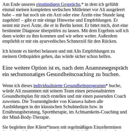
Am Ende unseres
einstündigen Gesprächs
,* in dem ich gefühlt
einmal meinen kompletten seelischen Mülleimer vor Ali ausgeleert
habe – mir hat noch nie ein Arzt oder eine Ärztin eine Stunde lang
zugehört! – gibt er mir einige Hinweise und Empfehlungen. Er
nennt mir zwei Ärzte, die er in Berlin kennt. Er bittet mich, dort eine
bestimmte Diagnose überprüfen zu lassen. Mit dem Ergebnis soll ich
dann wieder zu ihm kommen und wir sehen weiter. Außerdem
empfiehlt er mir ein ayurvedisches Schmerzöl für den Rücken.
Ich könnte es hierbei belassen und mit Alis Empfehlungen zu
meinem Orthopäden gehen, das würde sicher schon helfen.
Eine weitere Option ist es, nach dem Anamnesegespräch
ein sechsmonatiges Gesundheitscoaching zu buchen.
Wenn ich dieses
individualisierte Gesundheitsprogramm
* buche,
würde Ali zusammen mit seinem Team einen personalisierten
Gesundheitsplan für mich erstellen und mir einen passenden Coach
zuweisen. Die Teammitglieder von Kianava haben alle
Ausbildungen in der klassischen Schulmedizin bzw. in
Ernährungsberatung, Sporttherapie, im Achtsamkeits-Coaching und
der Mind-Body-Therapie.
Sie begleiten ihre Klient*innen mit regelmäßigen Einzelterminen