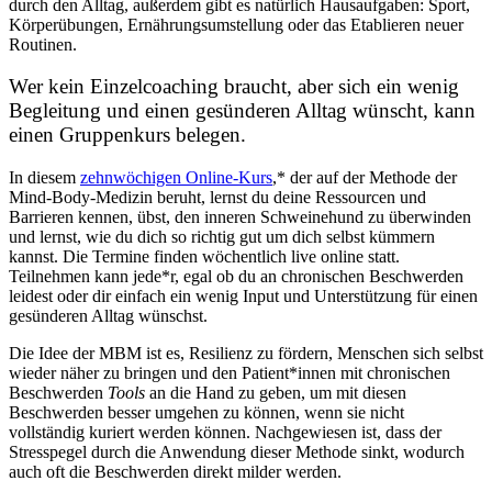
durch den Alltag, außerdem gibt es natürlich Hausaufgaben: Sport,
Körperübungen, Ernährungsumstellung oder das Etablieren neuer
Routinen.
Wer kein Einzelcoaching braucht, aber sich ein wenig
Begleitung und einen gesünderen Alltag wünscht, kann
einen Gruppenkurs belegen.
In diesem
zehnwöchigen Online-Kurs
,* der auf der Methode der
Mind-Body-Medizin beruht, lernst du deine Ressourcen und
Barrieren kennen, übst, den inneren Schweinehund zu überwinden
und lernst, wie du dich so richtig gut um dich selbst kümmern
kannst. Die Termine finden wöchentlich live online statt.
Teilnehmen kann jede*r, egal ob du an chronischen Beschwerden
leidest oder dir einfach ein wenig Input und Unterstützung für einen
gesünderen Alltag wünschst.
Die Idee der MBM ist es, Resilienz zu fördern, Menschen sich selbst
wieder näher zu bringen und den Patient*innen mit chronischen
Beschwerden
Tools
an die Hand zu geben, um mit diesen
Beschwerden besser umgehen zu können, wenn sie nicht
vollständig kuriert werden können. Nachgewiesen ist, dass der
Stresspegel durch die Anwendung dieser Methode sinkt, wodurch
auch oft die Beschwerden direkt milder werden.