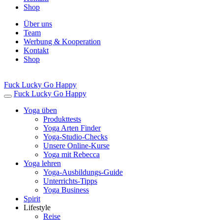
Shop
Über uns
Team
Werbung & Kooperation
Kontakt
Shop
Fuck Lucky Go Happy
Fuck Lucky Go Happy
Yoga üben
Produkttests
Yoga Arten Finder
Yoga-Studio-Checks
Unsere Online-Kurse
Yoga mit Rebecca
Yoga lehren
Yoga-Ausbildungs-Guide
Unterrichts-Tipps
Yoga Business
Spirit
Lifestyle
Reise