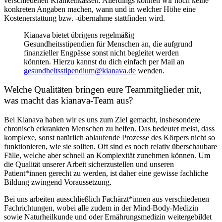
verschiedenen Krankenkassen. Allerdings können wir noch keine
konkreten Angaben machen, wann und in welcher Höhe eine
Kostenerstattung bzw. -übernahme stattfinden wird.
Kianava bietet übrigens regelmäßig
Gesundheitsstipendien für Menschen an, die aufgrund
finanzieller Engpässe sonst nicht begleitet werden
könnten. Hierzu kannst du dich einfach per Mail an
gesundheitsstipendium@kianava.de
wenden.
Welche Qualitäten bringen eure Teammitglieder mit,
was macht das kianava-Team aus?
Bei Kianava haben wir es uns zum Ziel gemacht, insbesondere
chronisch erkrankten Menschen zu helfen. Das bedeutet meist, dass
komplexe, sonst natürlich ablaufende Prozesse des Körpers nicht so
funktionieren, wie sie sollten. Oft sind es noch relativ überschaubare
Fälle, welche aber schnell an Komplexität zunehmen können. Um
die Qualität unserer Arbeit sicherzustellen und unseren
Patient*innen gerecht zu werden, ist daher eine gewisse fachliche
Bildung zwingend Voraussetzung.
Bei uns arbeiten ausschließlich Fachärzt*innen aus verschiedenen
Fachrichtungen, wobei alle zudem in der Mind-Body-Medizin
sowie Naturheilkunde und oder Ernährungsmedizin weitergebildet