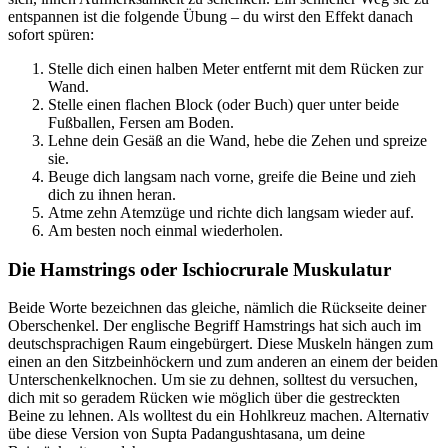
entspannen ist die folgende Übung – du wirst den Effekt danach
sofort spüren:
Stelle dich einen halben Meter entfernt mit dem Rücken zur
Wand.
Stelle einen flachen Block (oder Buch) quer unter beide
Fußballen, Fersen am Boden.
Lehne dein Gesäß an die Wand, hebe die Zehen und spreize
sie.
Beuge dich langsam nach vorne, greife die Beine und zieh
dich zu ihnen heran.
Atme zehn Atemzüge und richte dich langsam wieder auf.
Am besten noch einmal wiederholen.
Die Hamstrings oder Ischiocrurale Muskulatur
Beide Worte bezeichnen das gleiche, nämlich die Rückseite deiner
Oberschenkel. Der englische Begriff Hamstrings hat sich auch im
deutschsprachigen Raum eingebürgert. Diese Muskeln hängen zum
einen an den Sitzbeinhöckern und zum anderen an einem der beiden
Unterschenkelknochen. Um sie zu dehnen, solltest du versuchen,
dich mit so geradem Rücken wie möglich über die gestreckten
Beine zu lehnen. Als wolltest du ein Hohlkreuz machen. Alternativ
übe diese Version von Supta Padangushtasana, um deine