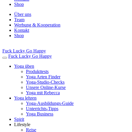
Shop
Über uns
Team
Werbung & Kooperation
Kontakt
Shop
Fuck Lucky Go Happy
Fuck Lucky Go Happy
Yoga üben
Produkttests
Yoga Arten Finder
Yoga-Studio-Checks
Unsere Online-Kurse
Yoga mit Rebecca
Yoga lehren
Yoga-Ausbildungs-Guide
Unterrichts-Tipps
Yoga Business
Spirit
Lifestyle
Reise