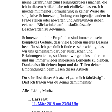
meine Erfahrungen zum Heilungsprozess machen, die
ich in diesem Artikel habe mit einfließen lassen. Ich
möchte mit meiner Formulierung in keiner Weise die
subjektive Schmerzempfindung von irgendjemandem in
Frage stellen oder abwerten und Anregungen geben
evt. neue Blickwinkel auf muskulär-fasziale
Beschwerden zu gewinnen.
Schmerzen und ihr Empfinden sind immer ein sehr
komplexes Gefüge, dass viele Ebenen unseres Daseins
beeinflusst. Ich persönlich finde es sehr wichtig, dass
wir uns gemeinsam darüber austauschen und
Erfahrungen teilen, so können wir gemeinsam lernen
und uns immer wieder inspirieren Lernende zu bleiben.
Danke also für deinen Input und das Teilen deiner
Empfindungen beim Lesen dieses Artikels.
Du schreibst dieser Absatz sei „ziemlich fahrlässig“ .
Darf ich fragen was du genau damit meinst?
Alles Liebe, Moritz
Lars
sagt:
11. März 2019 um 23:54 Uhr