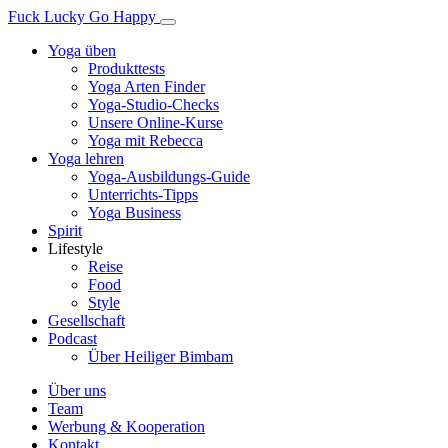
Fuck Lucky Go Happy
Yoga üben
Produkttests
Yoga Arten Finder
Yoga-Studio-Checks
Unsere Online-Kurse
Yoga mit Rebecca
Yoga lehren
Yoga-Ausbildungs-Guide
Unterrichts-Tipps
Yoga Business
Spirit
Lifestyle
Reise
Food
Style
Gesellschaft
Podcast
Über Heiliger Bimbam
Über uns
Team
Werbung & Kooperation
Kontakt