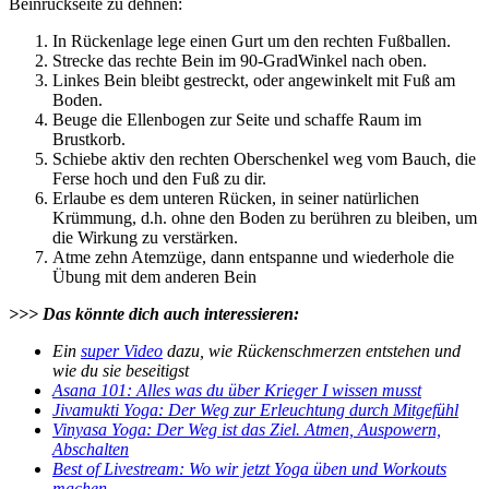
Beinrückseite zu dehnen:
In Rückenlage lege einen Gurt um den rechten Fußballen.
Strecke das rechte Bein im 90-GradWinkel nach oben.
Linkes Bein bleibt gestreckt, oder angewinkelt mit Fuß am
Boden.
Beuge die Ellenbogen zur Seite und schaffe Raum im
Brustkorb.
Schiebe aktiv den rechten Oberschenkel weg vom Bauch, die
Ferse hoch und den Fuß zu dir.
Erlaube es dem unteren Rücken, in seiner natürlichen
Krümmung, d.h. ohne den Boden zu berühren zu bleiben, um
die Wirkung zu verstärken.
Atme zehn Atemzüge, dann entspanne und wiederhole die
Übung mit dem anderen Bein
>>> Das könnte dich auch interessieren:
Ein
super Video
dazu, wie Rückenschmerzen entstehen und
wie du sie beseitigst
Asana 101: Alles was du über Krieger I wissen musst
Jivamukti Yoga: Der Weg zur Erleuchtung durch Mitgefühl
Vinyasa Yoga: Der Weg ist das Ziel. Atmen, Auspowern,
Abschalten
Best of Livestream: Wo wir jetzt Yoga üben und Workouts
machen