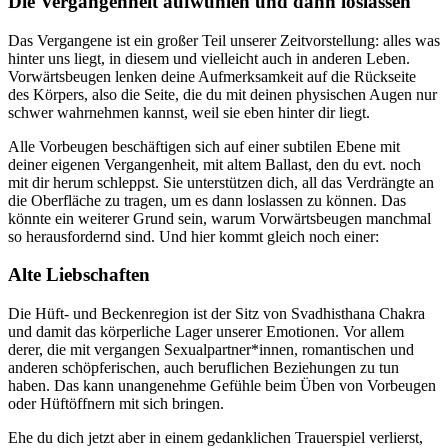
Die Vergangenheit aufwühlen und dann loslassen
Das Vergangene ist ein großer Teil unserer Zeitvorstellung: alles was
hinter uns liegt, in diesem und vielleicht auch in anderen Leben.
Vorwärtsbeugen lenken deine Aufmerksamkeit auf die Rückseite
des Körpers, also die Seite, die du mit deinen physischen Augen nur
schwer wahrnehmen kannst, weil sie eben hinter dir liegt.
Alle Vorbeugen beschäftigen sich auf einer subtilen Ebene mit
deiner eigenen Vergangenheit, mit altem Ballast, den du evt. noch
mit dir herum schleppst. Sie unterstützen dich, all das Verdrängte an
die Oberfläche zu tragen, um es dann loslassen zu können. Das
könnte ein weiterer Grund sein, warum Vorwärtsbeugen manchmal
so herausfordernd sind. Und hier kommt gleich noch einer:
Alte Liebschaften
Die Hüft- und Beckenregion ist der Sitz von Svadhisthana Chakra
und damit das körperliche Lager unserer Emotionen. Vor allem
derer, die mit vergangen Sexualpartner*innen, romantischen und
anderen schöpferischen, auch beruflichen Beziehungen zu tun
haben. Das kann unangenehme Gefühle beim Üben von Vorbeugen
oder Hüftöffnern mit sich bringen.
Ehe du dich jetzt aber in einem gedanklichen Trauerspiel verlierst,