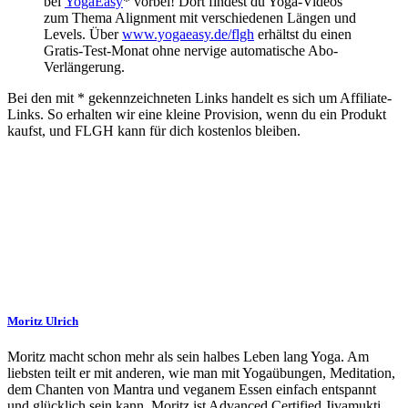
bei
YogaEasy
* vorbei! Dort findest du Yoga-Videos
zum Thema Alignment mit verschiedenen Längen und
Levels. Über
www.yogaeasy.de/flgh
erhältst du einen
Gratis-Test-Monat ohne nervige automatische Abo-
Verlängerung.
Bei den mit * gekennzeichneten Links handelt es sich um Affiliate-
Links. So erhalten wir eine kleine Provision, wenn du ein Produkt
kaufst, und FLGH kann für dich kostenlos bleiben.
Moritz Ulrich
Moritz macht schon mehr als sein halbes Leben lang Yoga. Am
liebsten teilt er mit anderen, wie man mit Yogaübungen, Meditation,
dem Chanten von Mantra und veganem Essen einfach entspannt
und glücklich sein kann. Moritz ist Advanced Certified Jivamukti