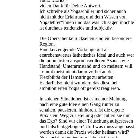
Hallo Moritz,
vielen Dank für Deine Antwort.
Ich schreibe als Yogaschüler und sicher auch
nicht mit der Erfahrung und dem Wissen von
Yogalehrer*innen und das was ich sagen möchte
ist durchaus tendenziös und subjektiv.
Die Oberschenkelrückseiten sind ein besondere
Region.
Eine kerzengerade Vorbeuge gilt als
erstrebenswertes ästhetisches Ideal und auch wer
die populärsten anspruchsvolleren Asanas wie
Handstand, Unterarmstand und co meistern will
kommt meist nicht daran vorbei an der
Flexibilität der Hamstrings zu arbeiten.
Es darf also nicht wundern das diese bei
ambitionierten Yogis oft gereizt reagieren.
In solchen Situationen ist es meiner Meinung
nach eine gute Idee einen Gang runter zu
schalten, pausieren, hinhören. Ist die eigene
Praxis ein Weg zur Heilung oder füttert sie nur
das Ego? Sind wir einer Täuschung aufgesessen
und falsch abgebogen? Und was muss angepasst
werden damit die Praxis wieder heilsam wird?
Nur anstatt weniger zu machen ist es oft