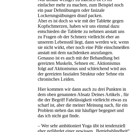
einfacher mehr zu machen, zum Beispiel noch
ein paar Dehnübungen oder fasizale
Lockerungsübungen drauf packen.
Aber es ist doch so wie mit der Tablette gegen
Kopfschmerzen, haben wir uns einmal dazu
entschieden die Tablette zu nehmen anstatt uns
zu Fragen ob der Schmerz vielleicht eher an
unserem Lebensstil liegt, dann werden wir, wenn
sie nicht wirkt, eher noch eine Pille einschmeißen
anstatt mit dem nachdenken anzufangen.
Genauso ist es auch mit der Behandlung bei
gereizten Muskeln, Sehnen etc. Aktionismus
folgt auf Aktionismus und schleichend wird aus
der gereizten faszialen Struktur oder Sehne ein
chronisches Leiden.
Hier kommen wir dann auch zu drei Punkten in
dem oben genannten Absatz Deines Artikels , für
die der Begriff Fahrlässigkeit vielleicht etwas zu
scharf ist, aber die meiner Meinung nach, für ein
Problem stehen das mir häufiger begegnet und
das ich nicht gut finde.
– Wer sehr ambitioniert Yoga übt ist tendenziell
eher gefährdet einer gewissen „Betriebsblindheit“