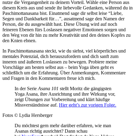
nutze die Vergangenheit zu deinem Vorteil. Wähle eine Person aus
diesem Kreis aus und sende ihr liebevolle Gedanken, während du in
Paschimottanasana bist. Einatmend sage dir selbst leise “Liebe,
Segen und Dankbarkeit für…”, ausatmend sage den Namen der
Person, die du ausgewählt hast. Diese Übung wird auf noch
feineren Ebenen fürs Loslassen negativer Emotionen sorgen und
den Weg von dir hin zu mehr Kreativität und den deines Kopfes zu
den Knien ebnen.
In Paschimottanasana steckt, wie du siehst, viel körperliches und
mentales Potenzial, dich herauszufordern und dich sanft zum
inneren und äußeren Loslassen zu bewegen. Probiere meine
Vorschläge am besten selbst aus – beim Yoga üben geht es
schließlich um die Erfahrung. Über Anmerkungen, Kommentare
und Fragen in den Kommentaren freue ich mich.
In der Serie
Asana 101
stellt Moritz die gängigsten
Yoga Asana, ihre Ausrichtung und ihre Wirkung vor,
zeigt Übungen zur Vorbereitung und klärt häufige
Missverständnisse auf.
Hier geht’s zur vorigen Folge.
Fotos © Lydia Hersberger
Du möchtest gern mehr darüber erfahren, wie man
Asanas richtig ausrichtet? Dann schau