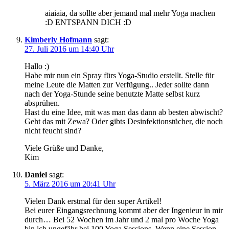
aiaiaia, da sollte aber jemand mal mehr Yoga machen
:D ENTSPANN DICH :D
Kimberly Hofmann
sagt:
27. Juli 2016 um 14:40 Uhr
Hallo :)
Habe mir nun ein Spray fürs Yoga-Studio erstellt. Stelle für
meine Leute die Matten zur Verfügung.. Jeder sollte dann
nach der Yoga-Stunde seine benutzte Matte selbst kurz
absprühen.
Hast du eine Idee, mit was man das dann ab besten abwischt?
Geht das mit Zewa? Oder gibts Desinfektionstücher, die noch
nicht feucht sind?
Viele Grüße und Danke,
Kim
Daniel
sagt:
5. März 2016 um 20:41 Uhr
Vielen Dank erstmal für den super Artikel!
Bei eurer Eingangsrechnung kommt aber der Ingenieur in mir
durch… Bei 52 Wochen im Jahr und 2 mal pro Woche Yoga
bin ich ungefähr bei 100 Yoga Sessions. Wenn eine Session