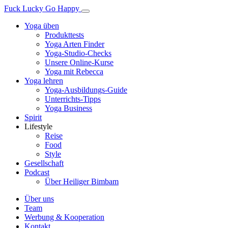
Fuck Lucky Go Happy
Yoga üben
Produkttests
Yoga Arten Finder
Yoga-Studio-Checks
Unsere Online-Kurse
Yoga mit Rebecca
Yoga lehren
Yoga-Ausbildungs-Guide
Unterrichts-Tipps
Yoga Business
Spirit
Lifestyle
Reise
Food
Style
Gesellschaft
Podcast
Über Heiliger Bimbam
Über uns
Team
Werbung & Kooperation
Kontakt