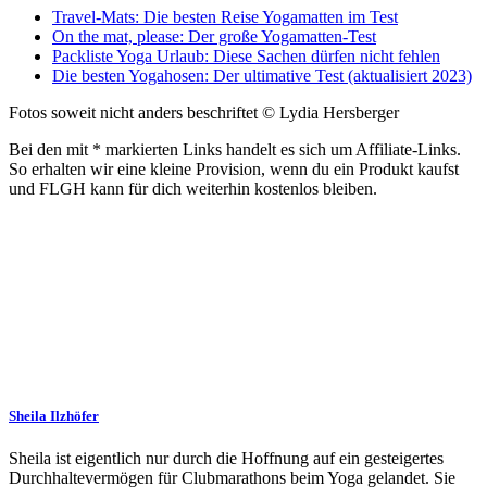
Travel-Mats: Die besten Reise Yogamatten im Test
On the mat, please: Der große Yogamatten-Test
Packliste Yoga Urlaub: Diese Sachen dürfen nicht fehlen
Die besten Yogahosen: Der ultimative Test (aktualisiert 2023)
Fotos soweit nicht anders beschriftet © Lydia Hersberger
Bei den mit * markierten Links handelt es sich um Affiliate-Links.
So erhalten wir eine kleine Provision, wenn du ein Produkt kaufst
und FLGH kann für dich weiterhin kostenlos bleiben.
Sheila Ilzhöfer
Sheila ist eigentlich nur durch die Hoffnung auf ein gesteigertes
Durchhaltevermögen für Clubmarathons beim Yoga gelandet. Sie