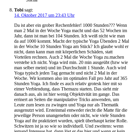
Tobi
sagt:
14. Oktober 2017 um 23:43 Uhr
Da ist aber ein grober Rechenfehler! 1000 Stunden??? Wenn
man 2 Mal in der Woche Yoga macht und das 52 Wochen im
Jahr, dann ist man bei 104 Stunden. Ich weiß nicht wie man
da auf 1000 kommt. Macht der typische Yoga Übenden 2 Mal
in der Woche 10 Stunden Yoga am Stück? Ich glaube wohl er
nicht, dann kann man mit körperlichen Schäden, statt
Vorteilen rechnen. Auch 2 Mal die Woche Yoga zu.machen
verstehe ich nicht. Yoga wird min. 20 min ausgeübt (bzw wie
man selber meint) und im Durchschnitt 1 Stunde. Auch wird
Yoga typisch jeden Tag gemacht und nicht 2 Mal in der
Woche. Wir kommen also im optimalen Fall pro Jahr auf 365
Stunden Yoga. Ich finde es auch relativ grotesk hier mit so
eimer Verblendung, dass Themazu starten. Das sieht mir
danach aus, als ist hier wenig Objektivität im gange. Das
errinert an Seiten die manipulative Tricks anwenden, um
Leute zum lesen zu zwingen und Yoga nur als Thematik
ausgenutzt wird. Ersteinmal entweder riecht die Matte für die
jeweilige Person unangenehm oder nicht, wie viele Stunden
Yoga auf ihr praktiziert wurden, spielt überhaupt keine Rolle.
Schwitzen ist ja so wie so individuell. Und zweitens: wenn
jemand Interesse hat, dann löst er das hier und wenn er kein