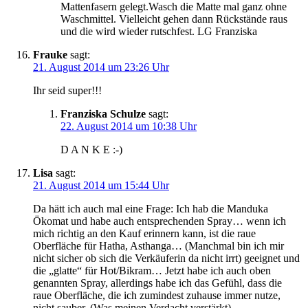
Mattenfasern gelegt.Wasch die Matte mal ganz ohne
Waschmittel. Vielleicht gehen dann Rückstände raus
und die wird wieder rutschfest. LG Franziska
Frauke
sagt:
21. August 2014 um 23:26 Uhr
Ihr seid super!!!
Franziska Schulze
sagt:
22. August 2014 um 10:38 Uhr
D A N K E :-)
Lisa
sagt:
21. August 2014 um 15:44 Uhr
Da hätt ich auch mal eine Frage: Ich hab die Manduka
Ökomat und habe auch entsprechenden Spray… wenn ich
mich richtig an den Kauf erinnern kann, ist die raue
Oberfläche für Hatha, Asthanga… (Manchmal bin ich mir
nicht sicher ob sich die Verkäuferin da nicht irrt) geeignet und
die „glatte“ für Hot/Bikram… Jetzt habe ich auch oben
genannten Spray, allerdings habe ich das Gefühl, dass die
raue Oberfläche, die ich zumindest zuhause immer nutze,
nicht sauber. (Was meinen Verdacht verstärkt)