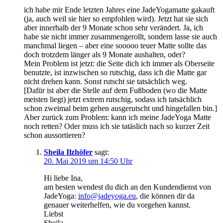
ich habe mir Ende letzten Jahres eine JadeYogamatte gakauft
(ja, auch weil sie hier so empfohlen wird). Jetzt hat sie sich
aber innerhalb der 9 Monate schon sehr verändert. Ja, ich
habe sie nicht immer zusammengerollt, sondern lasse sie auch
manchmal liegen – aber eine sooooo teuer Matte sollte das
doch trotzdem länger als 9 Monate aushalten, oder?
Mein Problem ist jetzt: die Seite dich ich immer als Oberseite
benutzte, ist inzwischen so rutschig, dass ich die Matte gar
nicht drehen kann. Sonst rutscht sie tatsächlich weg.
[Dafür ist aber die Stelle auf dem Fußboden (wo die Matte
meisten liegt) jetzt extrem rutschig, sodass ich tatsächlich
schon zweimal beim gehen ausgerutscht und hingefallen bin.]
Aber zurück zum Problem: kann ich meine JadeYoga Matte
noch retten? Oder muss ich sie tatäslich nach so kurzer Zeit
schon aussortieren?
Sheila Ilzhöfer
sagt:
20. Mai 2019 um 14:50 Uhr
Hi liebe Ina,
am besten wendest du dich an den Kundendienst von
JadeYoga:
info@jadeyoga.eu
, die können dir da
genauer weiterhelfen, wie du vorgehen kannst.
Liebst
Sheila