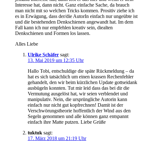
Interesse hat, dann nicht. Ganz einfache Sache, da brauch
man nicht mit so welchen Tricks kommen. Prositiv ziehe ich
es in Erwägung, dass der/die AutorIn einfach nur ungeübte ist
und die bestehenden Denkschienen angewandt hat. Im dem
Fall kann ich nur empfehlen kreativ sein, diealten
Denkschienen und Formen los lassen.
Alles Liebe
Ulrike Schäfer
sagt:
13. Mai 2019 um 12:35 Uhr
Hallo Tobi, entschuldige die späte Rückmeldung – da
hat es sich tatsächlich um einen krassen Rechenfehler
gehandelt, den wir beim kürzlichen Update gottseidank
ausbügeln konnten. Tut mir leid dass das bei dir die
Vermutung ausgelöst hat, wir seien verblendet und
manipulativ. Nein, die ursprüngliche Autorin kann
einfach nur nicht gut kopfrechnen! Damit ist der
Verschwörungstheorie hoffentlich der Wind aus den
Segeln genommen und alle können ganz entspannt
einfach ihre Matte putzen. Liebe Grüße
tuktuk
sagt:
17. März 2018 um 21:19 Uhr