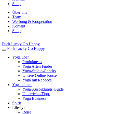
Shop
Über uns
Team
Werbung & Kooperation
Kontakt
Shop
Fuck Lucky Go Happy
Fuck Lucky Go Happy
Yoga üben
Produkttests
Yoga Arten Finder
Yoga-Studio-Checks
Unsere Online-Kurse
Yoga mit Rebecca
Yoga lehren
Yoga-Ausbildungs-Guide
Unterrichts-Tipps
Yoga Business
Spirit
Lifestyle
Reise