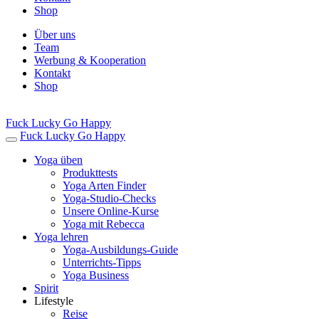
Shop
Über uns
Team
Werbung & Kooperation
Kontakt
Shop
Fuck Lucky Go Happy
Fuck Lucky Go Happy
Yoga üben
Produkttests
Yoga Arten Finder
Yoga-Studio-Checks
Unsere Online-Kurse
Yoga mit Rebecca
Yoga lehren
Yoga-Ausbildungs-Guide
Unterrichts-Tipps
Yoga Business
Spirit
Lifestyle
Reise