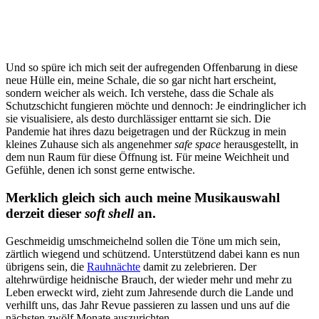
Und so spüre ich mich seit der aufregenden Offenbarung in diese
neue Hülle ein, meine Schale, die so gar nicht hart erscheint,
sondern weicher als weich. Ich verstehe, dass die Schale als
Schutzschicht fungieren möchte und dennoch: Je eindringlicher ich
sie visualisiere, als desto durchlässiger enttarnt sie sich. Die
Pandemie hat ihres dazu beigetragen und der Rückzug in mein
kleines Zuhause sich als angenehmer
safe space
herausgestellt, in
dem nun Raum für diese Öffnung ist. Für meine Weichheit und
Gefühle, denen ich sonst gerne entwische.
Merklich gleich sich auch meine Musikauswahl
derzeit dieser
soft shell
an.
Geschmeidig umschmeichelnd sollen die Töne um mich sein,
zärtlich wiegend und schützend. Unterstützend dabei kann es nun
übrigens sein, die
Rauhnächte
damit zu zelebrieren. Der
altehrwürdige heidnische Brauch, der wieder mehr und mehr zu
Leben erweckt wird, zieht zum Jahresende durch die Lande und
verhilft uns, das Jahr Revue passieren zu lassen und uns auf die
nächsten zwölf Monate auszurichten.