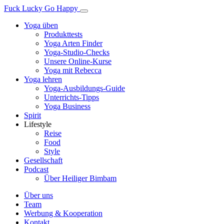
Fuck Lucky Go Happy
Yoga üben
Produkttests
Yoga Arten Finder
Yoga-Studio-Checks
Unsere Online-Kurse
Yoga mit Rebecca
Yoga lehren
Yoga-Ausbildungs-Guide
Unterrichts-Tipps
Yoga Business
Spirit
Lifestyle
Reise
Food
Style
Gesellschaft
Podcast
Über Heiliger Bimbam
Über uns
Team
Werbung & Kooperation
Kontakt