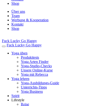
Shop
Über uns
Team
Werbung & Kooperation
Kontakt
Shop
Fuck Lucky Go Happy
Fuck Lucky Go Happy
Yoga üben
Produkttests
Yoga Arten Finder
Yoga-Studio-Checks
Unsere Online-Kurse
Yoga mit Rebecca
Yoga lehren
Yoga-Ausbildungs-Guide
Unterrichts-Tipps
Yoga Business
Spirit
Lifestyle
Reise