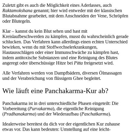
Zuletzt gibt es auch die Möglichkeit eines Aderlasses, auch
Raktamokshana
genannt; hier wird entweder mit der klassischen
Blutabnahme gearbeitet, mit dem Anschneiden der Vene, Schröpfen
oder Blutegeln.
Klar – kannst du kein Blut sehen und hast mit
Kreislaufbeschwerden zu kämpfen, musst du wahrscheinlich gerade
schlucken. Das Verfahren kann allerdings einen echten Unterschied
bewirken, wenn du mit Stoffwechselerkrankungen,
Hautausschlägen oder einer Immunschwäche zu kämpfen hast,
indem antitoxische Substanzen und eine Reinigung des Blutes
angeregt oder überschüssige Hitze bei
Pitta
freigesetzt wird.
Alle Verfahren werden von Dampfbädern, diversen Ölmassagen
und der Verabreichung von flüssigem Ghee begleitet.
Wie läuft eine Panchakarma-Kur ab?
Panchakarma ist in drei unterschiedliche Phasen eingeteilt: Die
Vorbereitung (
Purvakarma
), die eigentliche Reinigung
(
Pradhanakarma
) und der Wiederaufbau (
Paschatkarma
).
Idealerweise bereitest du dich vor der eigentlichen Kur zuhause
etwas vor. Das kann bedeuten:
Umstellung auf eine leicht-