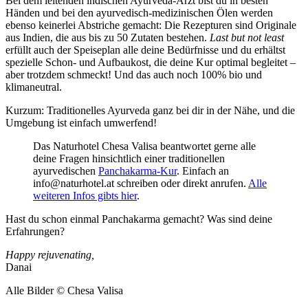
Bei dem leitenden indischen Ayurveda-Arzt bist du in besten
Händen und
bei den ayurvedisch-medizinischen Ölen werden
ebenso keinerlei Abstriche gemacht: Die Rezepturen sind Originale
aus Indien, die aus bis zu 50 Zutaten bestehen.
Last but not least
erfüllt auch der Speiseplan alle deine Bedürfnisse und du erhältst
spezielle Schon- und Aufbaukost, die deine Kur optimal begleitet –
aber trotzdem schmeckt! Und das auch noch 100% bio und
klimaneutral.
Kurzum: Traditionelles Ayurveda ganz bei dir in der Nähe, und die
Umgebung ist einfach umwerfend!
Das Naturhotel Chesa Valisa beantwortet gerne alle
deine Fragen hinsichtlich einer traditionellen
ayurvedischen
Panchakarma-Kur
. Einfach an
info@naturhotel.at schreiben oder direkt anrufen.
Alle
weiteren Infos gibts hier
.
Hast du schon einmal Panchakarma gemacht? Was sind deine
Erfahrungen?
Happy rejuvenating,
Danai
Alle Bilder © Chesa Valisa