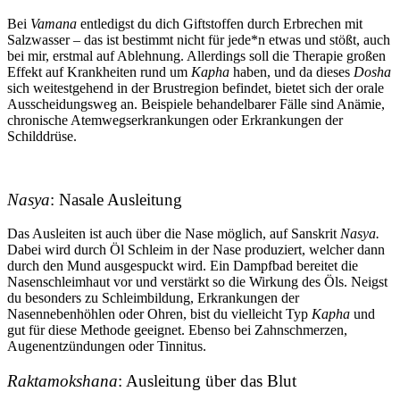
Bei
Vamana
entledigst du dich Giftstoffen durch Erbrechen mit
Salzwasser – das ist bestimmt nicht für jede*n etwas und stößt, auch
bei mir, erstmal auf Ablehnung. Allerdings soll die Therapie großen
Effekt auf Krankheiten rund um
Kapha
haben, und da dieses
Dosha
sich weitestgehend in der Brustregion befindet, bietet sich der orale
Ausscheidungsweg an. Beispiele behandelbarer Fälle sind Anämie,
chronische Atemwegserkrankungen oder Erkrankungen der
Schilddrüse.
Nasya
: Nasale Ausleitung
Das Ausleiten ist auch über die Nase möglich, auf Sanskrit
Nasya.
Dabei wird durch Öl Schleim in der Nase produziert, welcher dann
durch den Mund ausgespuckt wird. Ein Dampfbad bereitet die
Nasenschleimhaut vor und verstärkt so die Wirkung des Öls. Neigst
du besonders zu Schleimbildung, Erkrankungen der
Nasennebenhöhlen oder Ohren, bist du vielleicht Typ
Kapha
und
gut für diese Methode geeignet. Ebenso bei Zahnschmerzen,
Augenentzündungen oder Tinnitus.
Raktamokshana
: Ausleitung über das Blut