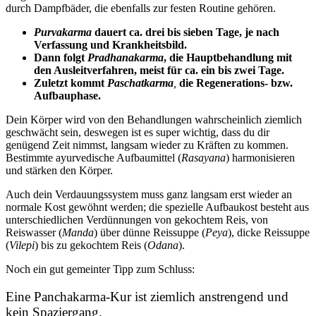
durch Dampfbäder, die ebenfalls zur festen Routine gehören.
Purvakarma
dauert ca. drei bis sieben Tage, je nach
Verfassung und Krankheitsbild.
Dann folgt
Pradhanakarma
, die Hauptbehandlung mit
den Ausleitverfahren, meist für ca. ein bis zwei Tage.
Zuletzt kommt
Paschatkarma
,
die Regenerations- bzw.
Aufbauphase.
Dein Körper wird von den Behandlungen wahrscheinlich ziemlich
geschwächt sein, deswegen ist es super wichtig, dass du dir
genügend Zeit nimmst, langsam wieder zu Kräften zu kommen.
Bestimmte ayurvedische Aufbaumittel (
Rasayana
) harmonisieren
und stärken den Körper.
Auch dein Verdauungssystem muss ganz langsam erst wieder an
normale Kost gewöhnt werden; die spezielle Aufbaukost besteht aus
unterschiedlichen Verdünnungen von gekochtem Reis, von
Reiswasser (
Manda
) über dünne Reissuppe (
Peya
), dicke Reissuppe
(
Vilepi
) bis zu gekochtem Reis (
Odana
).
Noch ein gut gemeinter Tipp zum Schluss:
Eine Panchakarma-Kur ist ziemlich anstrengend und
kein Spaziergang.