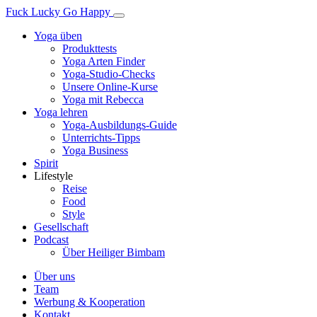
Fuck Lucky Go Happy
Yoga üben
Produkttests
Yoga Arten Finder
Yoga-Studio-Checks
Unsere Online-Kurse
Yoga mit Rebecca
Yoga lehren
Yoga-Ausbildungs-Guide
Unterrichts-Tipps
Yoga Business
Spirit
Lifestyle
Reise
Food
Style
Gesellschaft
Podcast
Über Heiliger Bimbam
Über uns
Team
Werbung & Kooperation
Kontakt