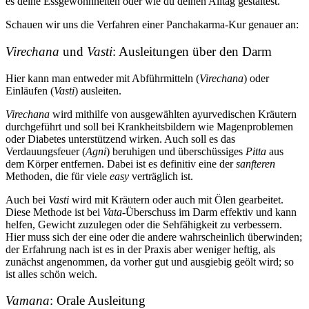
es deine Essgewohnheiten oder wie du deinen Alltag gestaltest.
Schauen wir uns die Verfahren einer Panchakarma-Kur genauer an:
Virechana
und
Vasti
: Ausleitungen über den Darm
Hier kann man entweder mit Abführmitteln (
Virechana
) oder
Einläufen (
Vasti
) ausleiten.
Virechana
wird mithilfe von ausgewählten ayurvedischen Kräutern
durchgeführt und soll bei Krankheitsbildern wie Magenproblemen
oder Diabetes unterstützend wirken. Auch soll es das
Verdauungsfeuer (
Agni
) beruhigen und überschüssiges
Pitta
aus
dem Körper entfernen. Dabei ist es definitiv eine der
sanfteren
Methoden, die für viele
easy
verträglich ist.
Auch bei
Vasti
wird mit Kräutern oder auch mit Ölen gearbeitet.
Diese Methode ist bei
Vata
-Überschuss im Darm effektiv und kann
helfen, Gewicht zuzulegen oder die Sehfähigkeit zu verbessern.
Hier muss sich der eine oder die andere wahrscheinlich überwinden;
der Erfahrung nach ist es in der Praxis aber weniger heftig, als
zunächst angenommen, da vorher gut und ausgiebig geölt wird; so
ist alles schön weich.
Vamana
: Orale Ausleitung