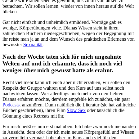
Gerade wir Frauen seien es gewohnt, uns zu oft von außen zu
betrachten. Wir sollen lernen, wieder von innen heraus auf die Welt
blicken.
Gar nicht einfach und unheimlich ermüdend. Vorträge gab es
wenige, Körperübungen viele. Dianas Wissen steht in ihren
zahlreichen Büchern niedergeschrieben, wegen der Begegnung mit
ihr reiste man ja an und dem Wunsch des praktischen Erlernens von
bewusster
Sexualität
.
Nach der Woche taten sich für mich ungeahnte
Welten auf und ich erkannte, dass ich noch viel
weniger über mich gewusst hatte als erahnt.
Recht viel mehr kann ich euch aber nicht erzählen, wir sollen den
Respekt der Gruppe wahren und den Kurs auf uns selbst noch
nachwirken lassen. Wer allerdings noch mehr von den Lehren
Dianas erfahren möchte, der/dem empfehle ich zunächst, ein paar
Podcasts
.
anzuhören. Dann natürlich die Literatur (sie hat zahlreiche
Bücher geschrieben), ihren Film
Slow Sex
oder tatsächlich die
Gönnung eines Retreats mit ihr.
Für mich heißt es nun erst mal üben. Ich habe zwar noch niemanden
in Aussicht, dem oder der ich mein neues Körpergefühl und Wissen
zu vermitteln vermag, habe aber im Kurs auch viel für den