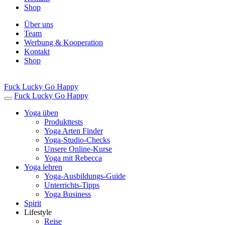
Shop
Über uns
Team
Werbung & Kooperation
Kontakt
Shop
Fuck Lucky Go Happy
Fuck Lucky Go Happy
Yoga üben
Produkttests
Yoga Arten Finder
Yoga-Studio-Checks
Unsere Online-Kurse
Yoga mit Rebecca
Yoga lehren
Yoga-Ausbildungs-Guide
Unterrichts-Tipps
Yoga Business
Spirit
Lifestyle
Reise