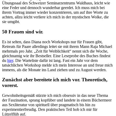
Übungssaal des Schweizer Seminarzentrums Waldhaus, leicht wie
eine Feder und dennoch wunderbar geerdet. Ich muss mich bei
ihrem Vortrag immer wieder konzentrieren, um auf ihre Worte zu
achten, allzu leicht verliere ich mich in der mystischen Wolke, die
sie umgibt.
50 Frauen sind wir.
Es ist selten, dass Diana noch Workshops nur für Frauen gibt,
Retreats für Paare allerdings leitet sie mit ihrem Mann Raja Michael
mehrmals pro Jahr. „Zeit für Weiblichkeit“ nennt sich die Woche,
gleichnamig wie ihr Bestseller. Eine Leseprobe des Buches findest
du
hier
.
Die Warteliste dafür ist lang. Fast ein Jahr vor dem
tatsächlichen Workshop melde ich mein Interesse an und freue mich
immens, als die Monate ins Land ziehen und zu August werden.
Zunächst aber bereitete ich mich vor. Theoretisch,
vorerst.
Gewohnheitsgemäß stürzte ich mich obsessiv in das neue Thema
der Faszination, sprang kopfüber und landete in einem Büchermeer
aus Sexliteratur von spirituell über pragmatisch bis hin zu
experimentierfreudig. Den praktischen Teil hob ich mir für
Lützelflüh auf.