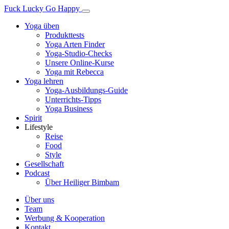
Fuck Lucky Go Happy
Yoga üben
Produkttests
Yoga Arten Finder
Yoga-Studio-Checks
Unsere Online-Kurse
Yoga mit Rebecca
Yoga lehren
Yoga-Ausbildungs-Guide
Unterrichts-Tipps
Yoga Business
Spirit
Lifestyle
Reise
Food
Style
Gesellschaft
Podcast
Über Heiliger Bimbam
Über uns
Team
Werbung & Kooperation
Kontakt