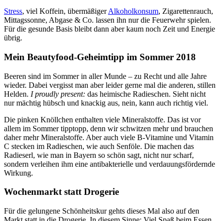
Stress
, viel Koffein, übermäßiger
Alkoholkonsum
, Zigarettenrauch,
Mittagssonne, Abgase & Co. lassen ihn nur die Feuerwehr spielen.
Für die gesunde Basis bleibt dann aber kaum noch Zeit und Energie
übrig.
Mein Beautyfood-Geheimtipp im Sommer 2018
Beeren sind im Sommer in aller Munde – zu Recht und alle Jahre
wieder. Dabei vergisst man aber leider gerne mal die anderen, stillen
Helden.
I proudly present:
das heimische Radieschen. Sieht nicht
nur mächtig hübsch und knackig aus, nein, kann auch richtig viel.
Die pinken Knöllchen enthalten viele Mineralstoffe. Das ist vor
allem im Sommer tipptopp, denn wir schwitzen mehr und brauchen
daher mehr Mineralstoffe. Aber auch viele B-Vitamine und Vitamin
C stecken im Radieschen, wie auch Senföle. Die machen das
Radieserl, wie man in Bayern so schön sagt, nicht nur scharf,
sondern verleihen ihm eine antibakterielle und verdauungsfördernde
Wirkung.
Wochenmarkt statt Drogerie
Für die gelungene Schönheitskur gehts dieses Mal also auf den
Markt statt in die Drogerie. In diesem Sinne: Viel Spaß beim Essen,