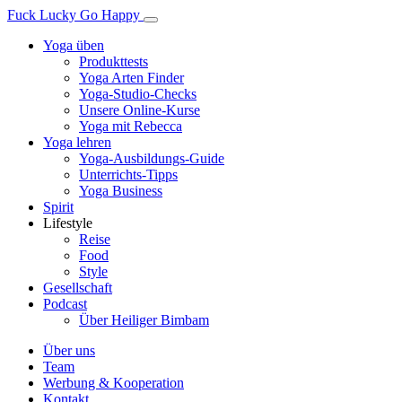
Fuck Lucky Go Happy
Yoga üben
Produkttests
Yoga Arten Finder
Yoga-Studio-Checks
Unsere Online-Kurse
Yoga mit Rebecca
Yoga lehren
Yoga-Ausbildungs-Guide
Unterrichts-Tipps
Yoga Business
Spirit
Lifestyle
Reise
Food
Style
Gesellschaft
Podcast
Über Heiliger Bimbam
Über uns
Team
Werbung & Kooperation
Kontakt