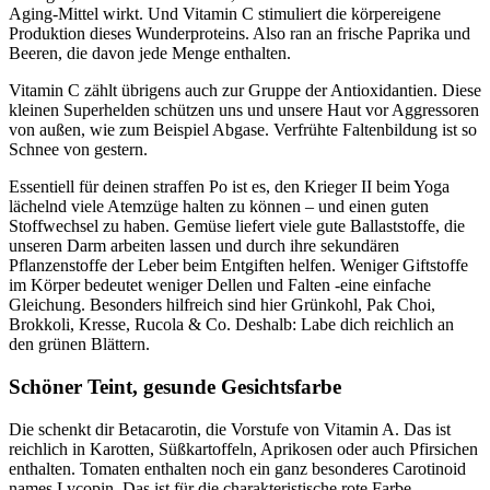
Aging-Mittel wirkt. Und Vitamin C stimuliert die körpereigene
Produktion dieses Wunderproteins. Also ran an frische Paprika und
Beeren, die davon jede Menge enthalten.
Vitamin C zählt übrigens auch zur Gruppe der Antioxidantien. Diese
kleinen Superhelden schützen uns und unsere Haut vor Aggressoren
von außen, wie zum Beispiel Abgase. Verfrühte Faltenbildung ist so
Schnee von gestern.
Essentiell für deinen straffen Po ist es, den Krieger II beim Yoga
lächelnd viele Atemzüge halten zu können – und einen guten
Stoffwechsel zu haben. Gemüse liefert viele gute Ballaststoffe, die
unseren Darm arbeiten lassen und durch ihre sekundären
Pflanzenstoffe der Leber beim Entgiften helfen. Weniger Giftstoffe
im Körper bedeutet weniger Dellen und Falten -eine einfache
Gleichung. Besonders hilfreich sind hier Grünkohl, Pak Choi,
Brokkoli, Kresse, Rucola & Co. Deshalb: Labe dich reichlich an
den grünen Blättern.
Schöner Teint, gesunde Gesichtsfarbe
Die schenkt dir Betacarotin, die Vorstufe von Vitamin A. Das ist
reichlich in Karotten, Süßkartoffeln, Aprikosen oder auch Pfirsichen
enthalten. Tomaten enthalten noch ein ganz besonderes Carotinoid
names Lycopin. Das ist für die charakteristische rote Farbe