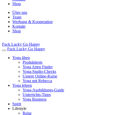
Shop
Über uns
Team
Werbung & Kooperation
Kontakt
Shop
Fuck Lucky Go Happy
Fuck Lucky Go Happy
Yoga üben
Produkttests
Yoga Arten Finder
Yoga-Studio-Checks
Unsere Online-Kurse
Yoga mit Rebecca
Yoga lehren
Yoga-Ausbildungs-Guide
Unterrichts-Tipps
Yoga Business
Spirit
Lifestyle
Reise