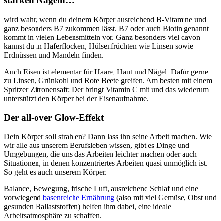
starken Nägeln…
wird wahr, wenn du deinem Körper ausreichend B-Vitamine und
ganz besonders B7 zukommen lässt. B7 oder auch Biotin genannt
kommt in vielen Lebensmitteln vor. Ganz besonders viel davon
kannst du in Haferflocken, Hülsenfrüchten wie Linsen sowie
Erdnüssen und Mandeln finden.
Auch Eisen ist elementar für Haare, Haut und Nägel. Dafür gerne
zu Linsen, Grünkohl und Rote Beete greifen. Am besten mit einem
Spritzer Zitronensaft: Der bringt Vitamin C mit und das wiederum
unterstützt den Körper bei der Eisenaufnahme.
Der all-over Glow-Effekt
Dein Körper soll strahlen? Dann lass ihn seine Arbeit machen. Wie
wir alle aus unserem Berufsleben wissen, gibt es Dinge und
Umgebungen, die uns das Arbeiten leichter machen oder auch
Situationen, in denen konzentriertes Arbeiten quasi unmöglich ist.
So geht es auch unserem Körper.
Balance, Bewegung, frische Luft, ausreichend Schlaf und eine
vorwiegend
basenreiche Ernährung
(also mit viel Gemüse, Obst und
gesunden Ballaststoffen) helfen ihm dabei, eine ideale
Arbeitsatmosphäre zu schaffen.