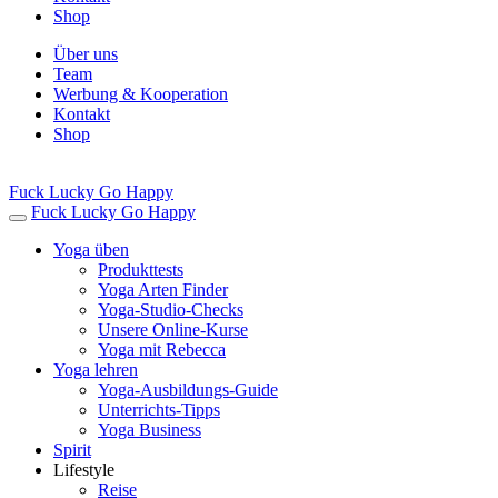
Shop
Über uns
Team
Werbung & Kooperation
Kontakt
Shop
Fuck Lucky Go Happy
Fuck Lucky Go Happy
Yoga üben
Produkttests
Yoga Arten Finder
Yoga-Studio-Checks
Unsere Online-Kurse
Yoga mit Rebecca
Yoga lehren
Yoga-Ausbildungs-Guide
Unterrichts-Tipps
Yoga Business
Spirit
Lifestyle
Reise