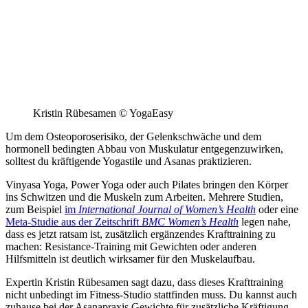
Kristin Rübesamen © YogaEasy
Um dem Osteoporoserisiko, der Gelenkschwäche und dem
hormonell bedingten Abbau von Muskulatur entgegenzuwirken,
solltest du kräftigende Yogastile und Asanas praktizieren.
Vinyasa Yoga, Power Yoga oder auch Pilates bringen den Körper
ins Schwitzen und die Muskeln zum Arbeiten. Mehrere Studien,
zum Beispiel
im
International Journal of Women’s Health
oder eine
Meta-Studie aus der Zeitschrift
BMC Women’s Health
legen nahe,
dass es jetzt ratsam ist, zusätzlich ergänzendes Krafttraining zu
machen: Resistance-Training mit Gewichten oder anderen
Hilfsmitteln ist deutlich wirksamer für den Muskelaufbau.
Expertin Kristin Rübesamen sagt dazu, dass dieses Krafttraining
nicht unbedingt im Fitness-Studio stattfinden muss. Du kannst auch
zuhause bei der Asanapraxis Gewichte für zusätzliche Kräftigung