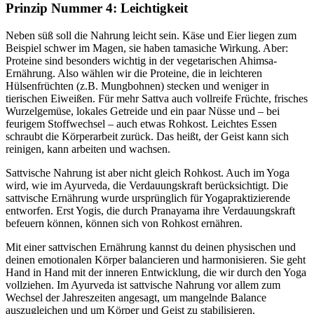
Prinzip Nummer 4: Leichtigkeit
Neben süß soll die Nahrung leicht sein. Käse und Eier liegen zum
Beispiel schwer im Magen, sie haben tamasiche Wirkung. Aber:
Proteine sind besonders wichtig in der vegetarischen Ahimsa-
Ernährung. Also wählen wir die Proteine, die in leichteren
Hülsenfrüchten (z.B. Mungbohnen) stecken und weniger in
tierischen Eiweißen. Für mehr Sattva auch vollreife Früchte, frisches
Wurzelgemüse, lokales Getreide und ein paar Nüsse und – bei
feurigem Stoffwechsel – auch etwas Rohkost. Leichtes Essen
schraubt die Körperarbeit zurück. Das heißt, der Geist kann sich
reinigen, kann arbeiten und wachsen.
Sattvische Nahrung ist aber nicht gleich Rohkost. Auch im Yoga
wird, wie im Ayurveda, die Verdauungskraft berücksichtigt. Die
sattvische Ernährung wurde ursprünglich für Yogapraktizierende
entworfen. Erst Yogis, die durch Pranayama ihre Verdauungskraft
befeuern können, können sich von Rohkost ernähren.
Mit einer sattvischen Ernährung kannst du deinen physischen und
deinen emotionalen Körper balancieren und harmonisieren. Sie geht
Hand in Hand mit der inneren Entwicklung, die wir durch den Yoga
vollziehen. Im Ayurveda ist sattvische Nahrung vor allem zum
Wechsel der Jahreszeiten angesagt, um mangelnde Balance
auszugleichen und um Körper und Geist zu stabilisieren.