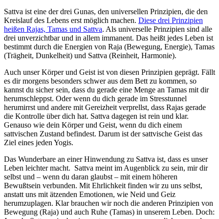
Sattva ist eine der drei Gunas, den universellen Prinzipien, die den
Kreislauf des Lebens erst möglich machen.
Diese drei Prinzipien
heißen Rajas, Tamas und Sattva
. Als universelle Prinzipien sind alle
drei unverzichtbar und in allem immanent. Das heißt jedes Leben ist
bestimmt durch die Energien von Raja (Bewegung, Energie), Tamas
(Trägheit, Dunkelheit) und Sattva (Reinheit, Harmonie).
Auch unser Körper und Geist ist von diesen Prinzipien geprägt. Fällt
es dir morgens besonders schwer aus dem Bett zu kommen, so
kannst du sicher sein, dass du gerade eine Menge an Tamas mit dir
herumschleppst. Oder wenn du dich gerade im Stresstunnel
herumirrst und andere mit Gereizheit verprellst, dass Rajas gerade
die Kontrolle über dich hat. Sattva dagegen ist rein und klar.
Genauso wie dein Körper und Geist, wenn du dich einem
sattvischen Zustand befindest. Darum ist der sattvische Geist das
Ziel eines jeden Yogis.
Das Wunderbare an einer Hinwendung zu Sattva ist, dass es unser
Leben leichter macht. Sattva meint im Augenblick zu sein, mir dir
selbst und – wenn du daran glaubst – mit einem höheren
Bewußtsein verbunden. Mit Ehrlichkeit finden wir zu uns selbst,
anstatt uns mit ätzenden Emotionen, wie Neid und Geiz
herumzuplagen. Klar brauchen wir noch die anderen Prinzipien von
Bewegung (Raja) und auch Ruhe (Tamas) in unserem Leben. Doch: