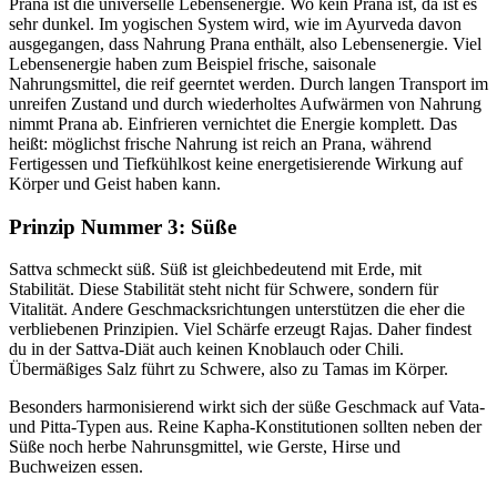
Prana ist die universelle Lebensenergie. Wo kein Prana ist, da ist es
sehr dunkel. Im yogischen System wird, wie im Ayurveda davon
ausgegangen, dass Nahrung Prana enthält, also Lebensenergie. Viel
Lebensenergie haben zum Beispiel frische, saisonale
Nahrungsmittel, die reif geerntet werden. Durch langen Transport im
unreifen Zustand und durch wiederholtes Aufwärmen von Nahrung
nimmt Prana ab. Einfrieren vernichtet die Energie komplett. Das
heißt: möglichst frische Nahrung ist reich an Prana, während
Fertigessen und Tiefkühlkost keine energetisierende Wirkung auf
Körper und Geist haben kann.
Prinzip Nummer 3: Süße
Sattva schmeckt süß. Süß ist gleichbedeutend mit Erde, mit
Stabilität. Diese Stabilität steht nicht für Schwere, sondern für
Vitalität. Andere Geschmacksrichtungen unterstützen die eher die
verbliebenen Prinzipien. Viel Schärfe erzeugt Rajas. Daher findest
du in der Sattva-Diät auch keinen Knoblauch oder Chili.
Übermäßiges Salz führt zu Schwere, also zu Tamas im Körper.
Besonders harmonisierend wirkt sich der süße Geschmack auf Vata-
und Pitta-Typen aus. Reine Kapha-Konstitutionen sollten neben der
Süße noch herbe Nahrunsgmittel, wie Gerste, Hirse und
Buchweizen essen.