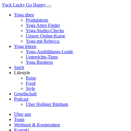
Fuck Lucky Go Happy
Yoga üben
Produkttests
Yoga Arten Finder
Yoga-Studio-Checks
Unsere Online-Kurse
Yoga mit Rebecca
Yoga lehren
Yoga-Ausbildungs-Guide
Unterrichts-Tipps
Yoga Business
Spirit
Lifestyle
Reise
Food
Style
Gesellschaft
Podcast
Über Heiliger Bimbam
Über uns
Team
Werbung & Kooperation
Kontakt