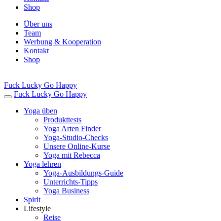
Shop
Über uns
Team
Werbung & Kooperation
Kontakt
Shop
Fuck Lucky Go Happy
Fuck Lucky Go Happy
Yoga üben
Produkttests
Yoga Arten Finder
Yoga-Studio-Checks
Unsere Online-Kurse
Yoga mit Rebecca
Yoga lehren
Yoga-Ausbildungs-Guide
Unterrichts-Tipps
Yoga Business
Spirit
Lifestyle
Reise