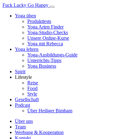
Fuck Lucky Go Happy
Yoga üben
Produkttests
Yoga Arten Finder
Yoga-Studio-Checks
Unsere Online-Kurse
Yoga mit Rebecca
Yoga lehren
Yoga-Ausbildungs-Guide
Unterrichts-Tipps
Yoga Business
Spirit
Lifestyle
Reise
Food
Style
Gesellschaft
Podcast
Über Heiliger Bimbam
Über uns
Team
Werbung & Kooperation
Kontakt