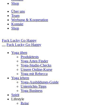
Shop
Über uns
Team
Werbung & Kooperation
Kontakt
Shop
Fuck Lucky Go Happy
Fuck Lucky Go Happy
Yoga üben
Produkttests
Yoga Arten Finder
Yoga-Studio-Checks
Unsere Online-Kurse
Yoga mit Rebecca
Yoga lehren
Yoga-Ausbildungs-Guide
Unterrichts-Tipps
Yoga Business
Spirit
Lifestyle
Reise