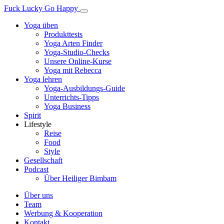
Fuck Lucky Go Happy
Yoga üben
Produkttests
Yoga Arten Finder
Yoga-Studio-Checks
Unsere Online-Kurse
Yoga mit Rebecca
Yoga lehren
Yoga-Ausbildungs-Guide
Unterrichts-Tipps
Yoga Business
Spirit
Lifestyle
Reise
Food
Style
Gesellschaft
Podcast
Über Heiliger Bimbam
Über uns
Team
Werbung & Kooperation
Kontakt