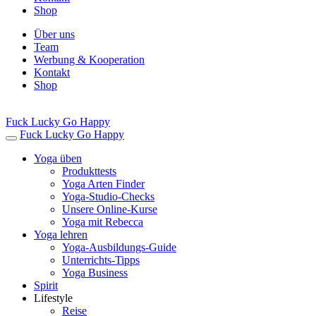
Shop
Über uns
Team
Werbung & Kooperation
Kontakt
Shop
Fuck Lucky Go Happy
Fuck Lucky Go Happy
Yoga üben
Produkttests
Yoga Arten Finder
Yoga-Studio-Checks
Unsere Online-Kurse
Yoga mit Rebecca
Yoga lehren
Yoga-Ausbildungs-Guide
Unterrichts-Tipps
Yoga Business
Spirit
Lifestyle
Reise