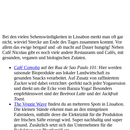
Bei den vielen Sehenswürdigkeiten in Lissabon merkt man oft gar
nicht, wieviel Strecke am Ende des Tages zusammen kommt. Vor
allem das ewige bergauf und -ab macht auf Dauer hungrig! Neben
Café Nicolau gibt es noch viele andere Restaurants und Cafés, mit
gesunden, veganen und biologischen Zutaten.
Café Comoba
auf der
Rua de Sao Paulo 101
: Hier werden
saisonale Bioprodukte aus lokaler Landwirtschaft zu
gesunden Snacks verarbeitet. Auf Zusatz von raffiniertem
Zucker wird dabei verzichtet -perfekt nach jeder Yogasession
und direkt um die Ecke vom Baraza Yoga! Besonders
empfehlenswert sind der
Beetroot Latte
und der
Jackfruit
Toast.
The Veggie Wave
findest du an mehreren
Spots
in Lissabon.
Die kleinen Stände erkennt man an den mintgrünen
Fahrrädern, mithilfe derer die Elektrizität für die Produktion
der frischen Säfte erzeugt wird. Super nachhaltig und super
gesund. Zusätzlich setzt sich das Unternehmen für die