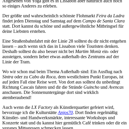
Abgesehen von Yoga gibt es in Lissabon aber natürlich auch noch
so einiges Anderes zu erleben.
Der größte und wahrscheinlich schönste Flohmarkt
Feira da Ladra
findet jeden Dienstag und Samstag auf dem
Campo de Santa Clara
statt. Dort kannst du schöne und außergewöhnliche Mitbringsel für
deine Liebsten erstehen.
Eine Straßenbahnfahrt mit der Linie 28 solltest du dir nicht entgehen
lassen – auch wenn sich das in Lissabon viele Touristen denken.
Deshalb solltest du also besser nicht bei
Martim Moniz
ein- oder
aussteigen, sondern lieber etwas außerhalb des Zentrums auf der
Linie der Tram.
Wo wir schon mal beim Thema Außerhalb sind: Ein Ausflug nach
Sintra
oder zu
Cabo da Roca
, dem westlichsten Punkt Europas, ist
auf jeden Fall eine Reise wert. Von dort aus solltest du unbedingt
Richtung Cascais fahren und dir die Strände
Guincho
und
Avencas
anschauen. Die Sonnenuntergänge dort sind wirklich
atemberaubend!
Auch wenn die
LX Factory
als Künstlerquartier gefeiert wird,
bevorzuge ich die Kulturstätte
Anjos70
. Dort finden regelmäßig
Künstler- und Handwerksmärkte, interessante Workshops und
Konzerte statt und du kannst hier gemütlich Café trinken oder dir ein
veganes Mittagessen schmecken lassen.