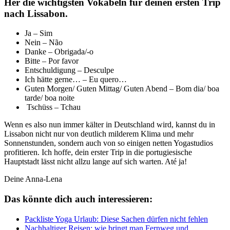
Her die wichtigsten Vokabeln für deinen ersten Trip
nach Lissabon.
Ja – Sim
Nein – Não
Danke – Obrigada/-o
Bitte – Por favor
Entschuldigung – Desculpe
Ich hätte gerne… – Eu quero…
Guten Morgen/ Guten Mittag/ Guten Abend – Bom dia/ boa
tarde/ boa noite
Tschüss – Tchau
Wenn es also nun immer kälter in Deutschland wird, kannst du in
Lissabon nicht nur von deutlich milderem Klima und mehr
Sonnenstunden, sondern auch von so einigen netten Yogastudios
profitieren. Ich hoffe, dein erster Trip in die portugiesische
Hauptstadt lässt nicht allzu lange auf sich warten. Até ja!
Deine Anna-Lena
Das könnte dich auch interessieren:
Packliste Yoga Urlaub: Diese Sachen dürfen nicht fehlen
Nachhaltiger Reisen: wie bringt man Fernweg und