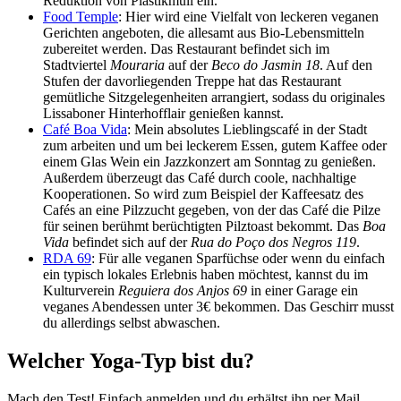
Reduktion von Plastikmüll ein.
Food Temple
: Hier wird eine Vielfalt von leckeren veganen
Gerichten angeboten, die allesamt aus Bio-Lebensmitteln
zubereitet werden. Das Restaurant befindet sich im
Stadtviertel
Mouraria
auf der
Beco do Jasmin 18
. Auf den
Stufen der davorliegenden Treppe hat das Restaurant
gemütliche Sitzgelegenheiten arrangiert, sodass du originales
Lissaboner Hinterhofflair genießen kannst.
Café Boa Vida
: Mein absolutes Lieblingscafé in der Stadt
zum arbeiten und um bei leckerem Essen, gutem Kaffee oder
einem Glas Wein ein Jazzkonzert am Sonntag zu genießen.
Außerdem überzeugt das Café durch coole, nachhaltige
Kooperationen. So wird zum Beispiel der Kaffeesatz des
Cafés an eine Pilzzucht gegeben, von der das Café die Pilze
für seinen berühmt berüchtigten Pilztoast bekommt. Das
Boa
Vida
befindet sich auf der
Rua do Poço dos Negros 119
.
RDA 69
: Für alle veganen Sparfüchse oder wenn du einfach
ein typisch lokales Erlebnis haben möchtest, kannst du im
Kulturverein
Reguiera dos Anjos 69
in einer Garage ein
veganes Abendessen unter 3€ bekommen. Das Geschirr musst
du allerdings selbst abwaschen.
Welcher Yoga-Typ bist du?
Mach den Test! Einfach anmelden und du erhältst ihn per Mail.