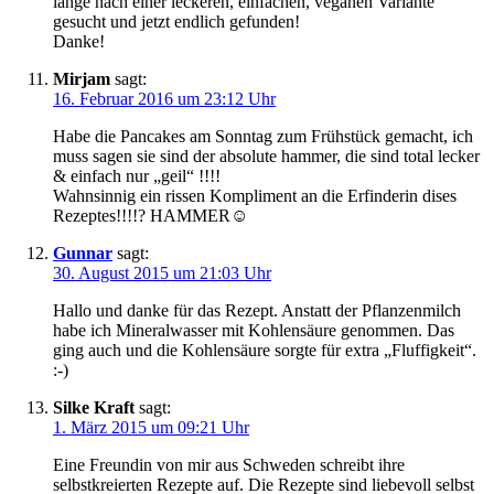
lange nach einer leckeren, einfachen, veganen Variante
gesucht und jetzt endlich gefunden!
Danke!
Mirjam
sagt:
16. Februar 2016 um 23:12 Uhr
Habe die Pancakes am Sonntag zum Frühstück gemacht, ich
muss sagen sie sind der absolute hammer, die sind total lecker
& einfach nur „geil“ !!!!
Wahnsinnig ein rissen Kompliment an die Erfinderin dises
Rezeptes!!!!? HAMMER☺️
Gunnar
sagt:
30. August 2015 um 21:03 Uhr
Hallo und danke für das Rezept. Anstatt der Pflanzenmilch
habe ich Mineralwasser mit Kohlensäure genommen. Das
ging auch und die Kohlensäure sorgte für extra „Fluffigkeit“.
:-)
Silke Kraft
sagt:
1. März 2015 um 09:21 Uhr
Eine Freundin von mir aus Schweden schreibt ihre
selbstkreierten Rezepte auf. Die Rezepte sind liebevoll selbst