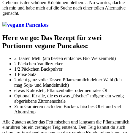
Geheimnis der schönen Köchinnen bleiben… No worries, dachte
ich mir, und habe mich auf die Suche nach einer tollen Alternative
gemacht.
Here we go: Das Rezept für zwei
Portionen vegane Pancakes:
2 Tassen Mehl (am besten einfaches Bio-Weizenmehl)
2 Päckchen Vanillezucker
1/2 Päckchen Backpulver
1 Prise Salz
2 nicht ganz volle Tassen Pflanzenmilch deiner Wahl (Ich
mag Soja- und Mandelmilch)
etwas Kokosfett, Pflanzenbutter oder neutrales Öl
Optional für alle, die es etwas „frischer“ mögen: ein wenig
abgeriebene Zitronenschale
Zum Garnieren nach dem Backen: frisches Obst und viel
Ahornsirup
Alle Zutaten außer das Fett mischen und langsam die Pflanzenmilch
einrühren bis ein cremiger Teig entsteht. Den Teig kannst du auch
schon am Vorabend machen, so dass er eine Runde ruhen kann, so