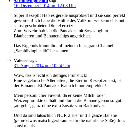
Sarahlivinghealth
sagt:
16. Dezember 2014 um 12:08 Uhr
Super Rezept!! Hab es gerade ausprobiert und sie sind perfekt
geworden! Ich habe die Hälfte des Vollkorn-weizenmehls mit
selbst geschroteten Dinkel ersetzt.
Zum Verzehr hab ich die Pancakes mit Soya-Joghurt,
Blaubeeren und Bananenchips angerichtet.
Das Ergebnis könnt ihr auf meinem Instagram-Channel
„Sarahlivinghealth“ bestaunen!
Valerie
sagt:
31. August 2014 um 10:24 Uhr
Wow, das ist echt ein deftiges Frühstück!
Eine vegetarische Alternative, die Eier im Rezept zulässt, ist
der Bananen-Ei-Pancake. Kann ich nur empfehlen!
Mein persönlicher Favorit, da er keine MIlch- oder
Weizenprodukte enthält und durch die Banane genau so gut
‚aufgeht‘, ganz ohne extra Zusatz von Backpulver.
Und da sind tatsächlich NUR 2 Eier und 1 ganze Banane
(gerne etwas matschiger/brauner für die natürliche Süße) drin,
sonst nichts.