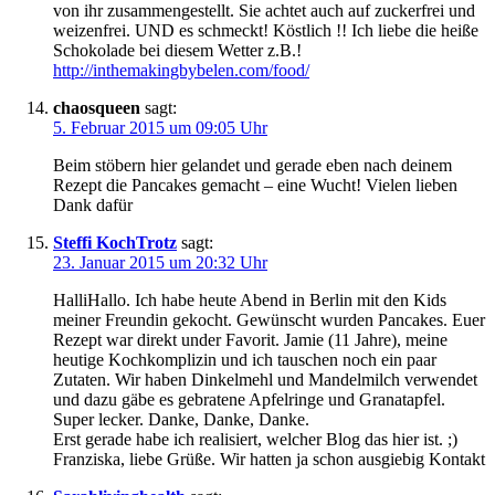
von ihr zusammengestellt. Sie achtet auch auf zuckerfrei und
weizenfrei. UND es schmeckt! Köstlich !! Ich liebe die heiße
Schokolade bei diesem Wetter z.B.!
http://inthemakingbybelen.com/food/
chaosqueen
sagt:
5. Februar 2015 um 09:05 Uhr
Beim stöbern hier gelandet und gerade eben nach deinem
Rezept die Pancakes gemacht – eine Wucht! Vielen lieben
Dank dafür
Steffi KochTrotz
sagt:
23. Januar 2015 um 20:32 Uhr
HalliHallo. Ich habe heute Abend in Berlin mit den Kids
meiner Freundin gekocht. Gewünscht wurden Pancakes. Euer
Rezept war direkt under Favorit. Jamie (11 Jahre), meine
heutige Kochkomplizin und ich tauschen noch ein paar
Zutaten. Wir haben Dinkelmehl und Mandelmilch verwendet
und dazu gäbe es gebratene Apfelringe und Granatapfel.
Super lecker. Danke, Danke, Danke.
Erst gerade habe ich realisiert, welcher Blog das hier ist. ;)
Franziska, liebe Grüße. Wir hatten ja schon ausgiebig Kontakt