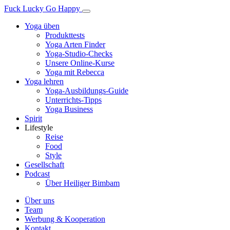
Fuck Lucky Go Happy
Yoga üben
Produkttests
Yoga Arten Finder
Yoga-Studio-Checks
Unsere Online-Kurse
Yoga mit Rebecca
Yoga lehren
Yoga-Ausbildungs-Guide
Unterrichts-Tipps
Yoga Business
Spirit
Lifestyle
Reise
Food
Style
Gesellschaft
Podcast
Über Heiliger Bimbam
Über uns
Team
Werbung & Kooperation
Kontakt