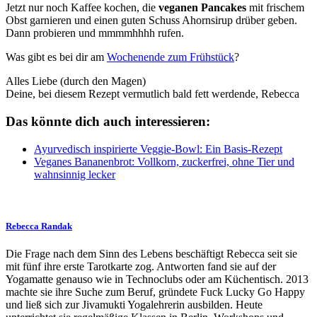
Jetzt nur noch Kaffee kochen, die
veganen Pancakes
mit frischem
Obst garnieren und einen guten Schuss Ahornsirup drüber geben.
Dann probieren und mmmmhhhh rufen.
Was gibt es bei dir am
Wochenende zum Frühstück
?
Alles Liebe (durch den Magen)
Deine, bei diesem Rezept vermutlich bald fett werdende, Rebecca
Das könnte dich auch interessieren:
Ayurvedisch inspirierte Veggie-Bowl: Ein Basis-Rezept
Veganes Bananenbrot: Vollkorn, zuckerfrei, ohne Tier und
wahnsinnig lecker
Rebecca Randak
Die Frage nach dem Sinn des Lebens beschäftigt Rebecca seit sie
mit fünf ihre erste Tarotkarte zog. Antworten fand sie auf der
Yogamatte genauso wie in Technoclubs oder am Küchentisch. 2013
machte sie ihre Suche zum Beruf, gründete Fuck Lucky Go Happy
und ließ sich zur Jivamukti Yogalehrerin ausbilden. Heute