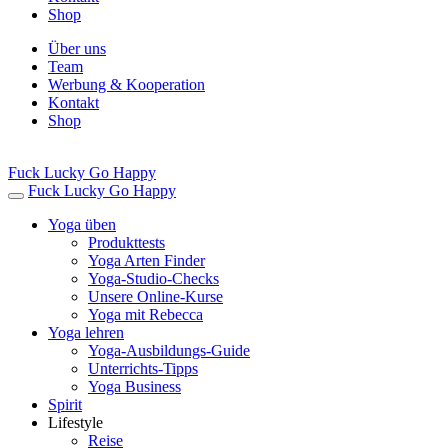
Shop
Über uns
Team
Werbung & Kooperation
Kontakt
Shop
Fuck Lucky Go Happy
Fuck Lucky Go Happy
Yoga üben
Produkttests
Yoga Arten Finder
Yoga-Studio-Checks
Unsere Online-Kurse
Yoga mit Rebecca
Yoga lehren
Yoga-Ausbildungs-Guide
Unterrichts-Tipps
Yoga Business
Spirit
Lifestyle
Reise