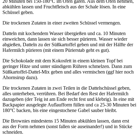
20 Minuten bei 150-180°C im Ofen garen. Aus dem Ofen nehmen,
abkühlen lassen und Fruchtfleisch aus der Schale lösen. In eine
Schüssel geben.
Die trockenen Zutaten in einer zweiten Schüssel vermengen.
Datteln mit kochendem Wasser übergießen und ca. 10 Minuten
einweichen, dann lassen sie sich besser pürieren. Wasser wieder
abgießen, Datteln zu der Süßkartoffel geben und mit der Hälfte der
Hafermilch pürieren (mit einem Pürierstab geht es gut).
Die Schokolade mit dem Kokosfett in einem kleinen Topf bei
geringer Hitze und unter ständigem Rühren schmelzen. Dann zum
Süßkartoffel-Dattel-Mix geben und alles vermischen (ggf hier noch
Ahornsirup dazu).
Die trockenen Zutaten in zwei Teilen in die Dattelschüssel geben,
alles unterheben, verrühren. Bei Bedarf den Rest der Hafermilch
dazugeben (der Teig ist am Ende recht fest und klebrig). In eine mit
Backpapier ausgelegte Auflaufform füllen und ca 25-30 Minuten bei
180°C backen, bis eine eingestochene Gabel sauber bleibt.
Die Brownies mindestens 15 Minuten abkühlen lassen, dann erst
aus der Form nehmen (sonst fallen sie auseinander!) und in Stücke
schneiden.