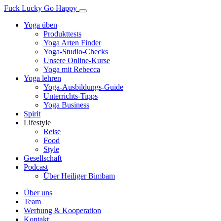
Fuck Lucky Go Happy
Yoga üben
Produkttests
Yoga Arten Finder
Yoga-Studio-Checks
Unsere Online-Kurse
Yoga mit Rebecca
Yoga lehren
Yoga-Ausbildungs-Guide
Unterrichts-Tipps
Yoga Business
Spirit
Lifestyle
Reise
Food
Style
Gesellschaft
Podcast
Über Heiliger Bimbam
Über uns
Team
Werbung & Kooperation
Kontakt