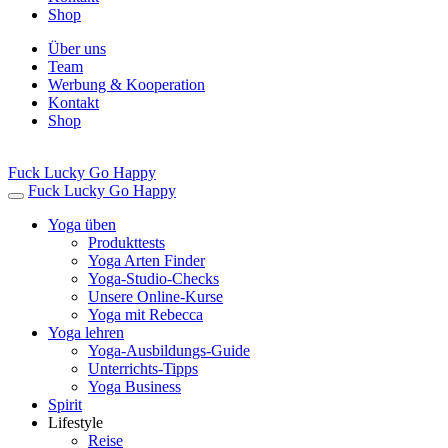
Shop
Über uns
Team
Werbung & Kooperation
Kontakt
Shop
Fuck Lucky Go Happy
Fuck Lucky Go Happy
Yoga üben
Produkttests
Yoga Arten Finder
Yoga-Studio-Checks
Unsere Online-Kurse
Yoga mit Rebecca
Yoga lehren
Yoga-Ausbildungs-Guide
Unterrichts-Tipps
Yoga Business
Spirit
Lifestyle
Reise