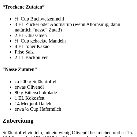
“Trockene Zutaten”
⅔ Cup Buchweizenmehl
3 EL Zucker oder Ahornsirup (wenn Ahornsirup, dann
natürlich “nasse” Zutat!)
2 EL Chiasamen
⅔ Cup gehackte Mandeln
4 EL roher Kakao
Prise Salz
2 TL Backpulver
“Nasse Zutaten“
ca 200 g Süßkartoffel
etwas Olivenöl
80 g Bitterschokolade
1 EL Kokosfett
14 Medjool-Datteln
etwa ½ Cup Hafermilch
Zubereitung
Süßkartoffel vierteln, mit ein wenig Olivenöl bestreichen und ca 15-