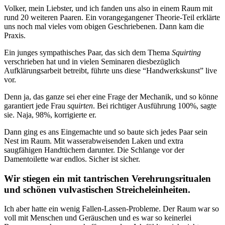
Volker, mein Liebster, und ich fanden uns also in einem Raum mit
rund 20 weiteren Paaren. Ein vorangegangener Theorie-Teil erklärte
uns noch mal vieles vom obigen Geschriebenen. Dann kam die
Praxis.
Ein junges sympathisches Paar, das sich dem Thema
Squirting
verschrieben hat und in vielen Seminaren diesbezüglich
Aufklärungsarbeit betreibt, führte uns diese “Handwerkskunst” live
vor.
Denn ja, das ganze sei eher eine Frage der Mechanik, und so könne
garantiert jede Frau
squirten
. Bei richtiger Ausführung 100%, sagte
sie. Naja, 98%, korrigierte er.
Dann ging es ans Eingemachte und so baute sich jedes Paar sein
Nest im Raum. Mit wasserabweisenden Laken und extra
saugfähigen Handtüchern darunter. Die Schlange vor der
Damentoilette war endlos. Sicher ist sicher.
Wir stiegen ein mit tantrischen Verehrungsritualen
und schönen vulvastischen Streicheleinheiten.
Ich aber hatte ein wenig Fallen-Lassen-Probleme. Der Raum war so
voll mit Menschen und Geräuschen und es war so keinerlei