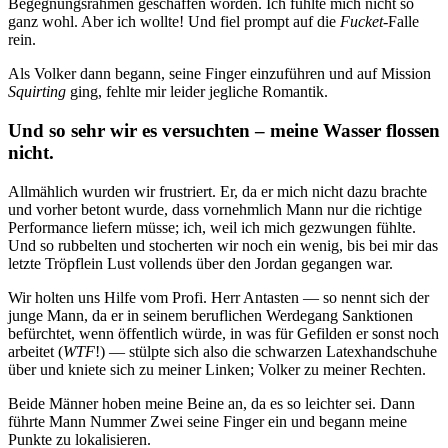
Begegnungsrahmen geschaffen worden. Ich fühlte mich nicht so
ganz wohl. Aber ich wollte! Und fiel prompt auf die
Fucket
-Falle
rein.
Als Volker dann begann, seine Finger einzuführen und auf Mission
Squirting
ging, fehlte mir leider jegliche Romantik.
Und so sehr wir es versuchten – meine Wasser flossen
nicht.
Allmählich wurden wir frustriert. Er, da er mich nicht dazu brachte
und vorher betont wurde, dass vornehmlich Mann nur die richtige
Performance liefern müsse; ich, weil ich mich gezwungen fühlte.
Und so rubbelten und stocherten wir noch ein wenig, bis bei mir das
letzte Tröpflein Lust vollends über den Jordan gegangen war.
Wir holten uns Hilfe vom Profi. Herr Antasten — so nennt sich der
junge Mann, da er in seinem beruflichen Werdegang Sanktionen
befürchtet, wenn öffentlich würde, in was für Gefilden er sonst noch
arbeitet (
WTF
!) — stülpte sich also die schwarzen Latexhandschuhe
über und kniete sich zu meiner Linken; Volker zu meiner Rechten.
Beide Männer hoben meine Beine an, da es so leichter sei. Dann
führte Mann Nummer Zwei seine Finger ein und begann meine
Punkte zu lokalisieren.