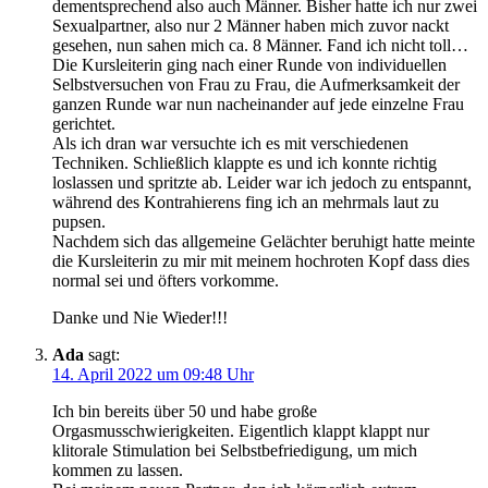
dementsprechend also auch Männer. Bisher hatte ich nur zwei
Sexualpartner, also nur 2 Männer haben mich zuvor nackt
gesehen, nun sahen mich ca. 8 Männer. Fand ich nicht toll…
Die Kursleiterin ging nach einer Runde von individuellen
Selbstversuchen von Frau zu Frau, die Aufmerksamkeit der
ganzen Runde war nun nacheinander auf jede einzelne Frau
gerichtet.
Als ich dran war versuchte ich es mit verschiedenen
Techniken. Schließlich klappte es und ich konnte richtig
loslassen und spritzte ab. Leider war ich jedoch zu entspannt,
während des Kontrahierens fing ich an mehrmals laut zu
pupsen.
Nachdem sich das allgemeine Gelächter beruhigt hatte meinte
die Kursleiterin zu mir mit meinem hochroten Kopf dass dies
normal sei und öfters vorkomme.
Danke und Nie Wieder!!!
Ada
sagt:
14. April 2022 um 09:48 Uhr
Ich bin bereits über 50 und habe große
Orgasmusschwierigkeiten. Eigentlich klappt klappt nur
klitorale Stimulation bei Selbstbefriedigung, um mich
kommen zu lassen.