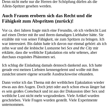
Denn nicht mehr nur die Herren der Schöpfung dürfen als die
Allein-Spritzer gesehen werden.
Auch Frauen erobern sich das Recht und die
Fähigkeit zum Abspritzen (zurück)!
Vor ca. drei Jahren fragte mich eine Freundin, ob ich vielleicht Lust
auf einen Dreier mit ihr und ihrem damaligen Liebhaber hätte. Sie
erzählte mir von seiner Fähigkeit, sie zum Spritzen zu bringen. Ich
war interessiert. Bis dahin hatte ich davon nur einmal gehört: als ich
zehn war und die lesbische Lustszene bei
Sex and the City
mir
erklärte, dass die weibliche Ejakulation ein sehr seltenes, aber
durchaus exquisites Phänomen sei.
Ich schlug die Einladung damals dennoch dankend aus. Ich hatte
gerade erst meinen Liebsten kennengelernt und wollte mit ihm
zunächst unsere eigene sexuelle Ausdrucksweise erkunden.
Dann verlor ich das Thema mit der weiblichen Ejakulation wieder
etwas aus den Augen. Doch jetzt oder auch schon etwas länger hat
es sein großes
Comeback
und ist aus der Diskussion über Sex und
weibliche Lust nicht mehr wegzudenken. Viele Artikel wurden
geschrieben. Viele Fragen wurden gestellt. Viele Experimente
unternommen.