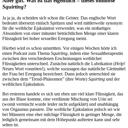
Aber gut. Was ist das eigentlich – dieses ominöse
Squirting
?
Ja ja ja, da scheiden sich schon die Geister. Das englische Wort
bedeutet übersetzt einfach Spritzen und wird mittlerweile synonym
für die weibliche Ejakulation verwendet, was ein stoßartiges
Absondern von einer mitunter beträchtlichen Menge einer klaren
Flüssigkeit bei hoher sexueller Erregung meint.
Hierbei wird es schon umstritten. Vor einigen Wochen hörte ich
einen Podcast zum Thema
Squirting
, indem eine Sexualtherapeutin
zwischen den verschiedenen Erscheinungen weiblicher
Flüssigkeiten unterschied. Zunächst natürlich die Lubrikation (
Help!
Neues Wort vonnöten!), welche sozusagen das natürliche Gleitmittel
der Frau bei Erregung bezeichnet. Dann jedoch unterschied sie
zwischen dem “Trend-Phänomen” (ihre Worte)
Squirting
und der
weiblichen Ejakulation.
Bei ersterem handele es sich um eben um viel klare Flüssigkeit, das
aus der Blase komme, eine verdünnte Mischung von Urin sei
(womit vermischt wurde leider nicht aufgeklärt) und unabhängig
von Orgasmus passiere. Die weibliche Ejakulation jedoch sei wie
bei Männern eine eher milchige Flüssigkeit in geringer Menge, die
lediglich gemeinsam mit dem Höhepunkt auftreten kann und sehr
selten ist.