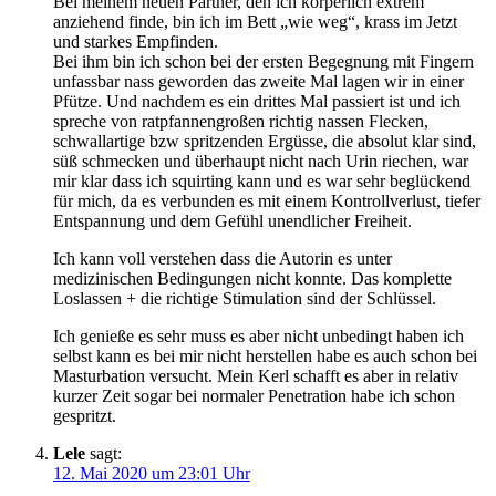
Bei meinem neuen Partner, den ich körperlich extrem
anziehend finde, bin ich im Bett „wie weg“, krass im Jetzt
und starkes Empfinden.
Bei ihm bin ich schon bei der ersten Begegnung mit Fingern
unfassbar nass geworden das zweite Mal lagen wir in einer
Pfütze. Und nachdem es ein drittes Mal passiert ist und ich
spreche von ratpfannengroßen richtig nassen Flecken,
schwallartige bzw spritzenden Ergüsse, die absolut klar sind,
süß schmecken und überhaupt nicht nach Urin riechen, war
mir klar dass ich squirting kann und es war sehr beglückend
für mich, da es verbunden es mit einem Kontrollverlust, tiefer
Entspannung und dem Gefühl unendlicher Freiheit.
Ich kann voll verstehen dass die Autorin es unter
medizinischen Bedingungen nicht konnte. Das komplette
Loslassen + die richtige Stimulation sind der Schlüssel.
Ich genieße es sehr muss es aber nicht unbedingt haben ich
selbst kann es bei mir nicht herstellen habe es auch schon bei
Masturbation versucht. Mein Kerl schafft es aber in relativ
kurzer Zeit sogar bei normaler Penetration habe ich schon
gespritzt.
Lele
sagt:
12. Mai 2020 um 23:01 Uhr