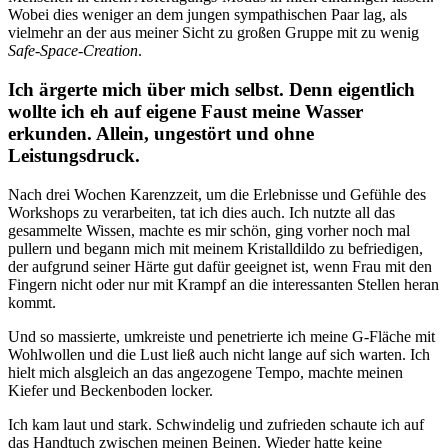
Wobei dies weniger an dem jungen sympathischen Paar lag, als
vielmehr an der aus meiner Sicht zu großen Gruppe mit zu wenig
Safe-Space-Creation
.
Ich ärgerte mich über mich selbst. Denn eigentlich
wollte ich eh auf eigene Faust meine Wasser
erkunden. Allein, ungestört und ohne
Leistungsdruck.
Nach drei Wochen Karenzzeit, um die Erlebnisse und Gefühle des
Workshops zu verarbeiten, tat ich dies auch. Ich nutzte all das
gesammelte Wissen, machte es mir schön, ging vorher noch mal
pullern und begann mich mit meinem Kristalldildo zu befriedigen,
der aufgrund seiner Härte gut dafür geeignet ist, wenn Frau mit den
Fingern nicht oder nur mit Krampf an die interessanten Stellen heran
kommt.
Und so massierte, umkreiste und penetrierte ich meine G-Fläche mit
Wohlwollen und die Lust ließ auch nicht lange auf sich warten. Ich
hielt mich alsgleich an das angezogene Tempo, machte meinen
Kiefer und Beckenboden locker.
Ich kam laut und stark. Schwindelig und zufrieden schaute ich auf
das Handtuch zwischen meinen Beinen. Wieder hatte keine