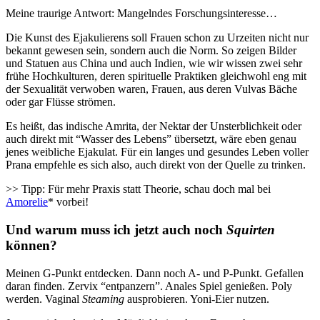
Meine traurige Antwort: Mangelndes Forschungsinteresse…
Die Kunst des Ejakulierens soll Frauen schon zu Urzeiten nicht nur
bekannt gewesen sein, sondern auch die Norm. So zeigen Bilder
und Statuen aus China und auch Indien, wie wir wissen zwei sehr
frühe Hochkulturen, deren spirituelle Praktiken gleichwohl eng mit
der Sexualität verwoben waren, Frauen, aus deren Vulvas Bäche
oder gar Flüsse strömen.
Es heißt, das indische Amrita, der Nektar der Unsterblichkeit oder
auch direkt mit “Wasser des Lebens” übersetzt, wäre eben genau
jenes weibliche Ejakulat. Für ein langes und gesundes Leben voller
Prana empfehle es sich also, auch direkt von der Quelle zu trinken.
>> Tipp: Für mehr Praxis statt Theorie, schau doch mal bei
Amorelie
* vorbei!
Und warum muss ich jetzt auch noch
Squirten
können?
Meinen G-Punkt entdecken. Dann noch A- und P-Punkt. Gefallen
daran finden. Zervix “entpanzern”. Anales Spiel genießen. Poly
werden. Vaginal
Steaming
ausprobieren. Yoni-Eier nutzen.