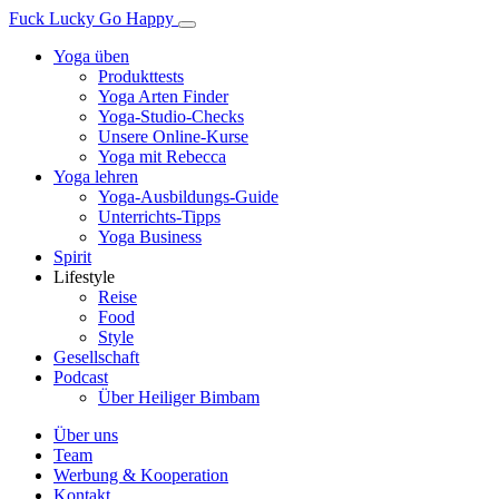
Fuck Lucky Go Happy
Yoga üben
Produkttests
Yoga Arten Finder
Yoga-Studio-Checks
Unsere Online-Kurse
Yoga mit Rebecca
Yoga lehren
Yoga-Ausbildungs-Guide
Unterrichts-Tipps
Yoga Business
Spirit
Lifestyle
Reise
Food
Style
Gesellschaft
Podcast
Über Heiliger Bimbam
Über uns
Team
Werbung & Kooperation
Kontakt