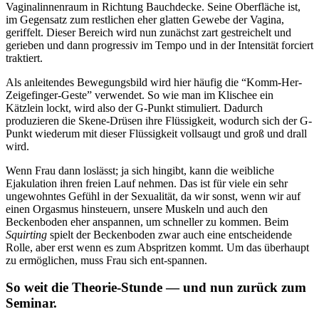
Vaginalinnenraum in Richtung Bauchdecke. Seine Oberfläche ist,
im Gegensatz zum restlichen eher glatten Gewebe der Vagina,
geriffelt. Dieser Bereich wird nun zunächst zart gestreichelt und
gerieben und dann progressiv im Tempo und in der Intensität forciert
traktiert.
Als anleitendes Bewegungsbild wird hier häufig die “Komm-Her-
Zeigefinger-Geste” verwendet. So wie man im Klischee ein
Kätzlein lockt, wird also der G-Punkt stimuliert. Dadurch
produzieren die Skene-Drüsen ihre Flüssigkeit, wodurch sich der G-
Punkt wiederum mit dieser Flüssigkeit vollsaugt und groß und drall
wird.
Wenn Frau dann loslässt; ja sich hingibt, kann die weibliche
Ejakulation ihren freien Lauf nehmen. Das ist für viele ein sehr
ungewohntes Gefühl in der Sexualität, da wir sonst, wenn wir auf
einen Orgasmus hinsteuern, unsere Muskeln und auch den
Beckenboden eher anspannen, um schneller zu kommen. Beim
Squirting
spielt der Beckenboden zwar auch eine entscheidende
Rolle, aber erst wenn es zum Abspritzen kommt. Um das überhaupt
zu ermöglichen, muss Frau sich ent-spannen.
So weit die Theorie-Stunde — und nun zurück zum
Seminar.