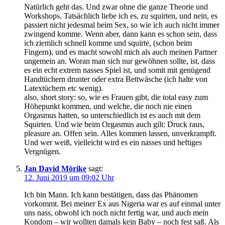
Natürlich geht das. Und zwar ohne die ganze Theorie und
Workshops. Tatsächlich liebe ich es, zu squirten, und nein, es
passiert nicht jedesmal beim Sex, so wie ich auch nicht immer
zwingend komme. Wenn aber, dann kann es schon sein, dass
ich ziemlich schnell komme und squirte, (schon beim
Fingern), und es macht sowohl mich als auch meinen Partner
ungemein an. Woran man sich nur gewöhnen sollte, ist, dass
es ein echt extrem nasses Spiel ist, und somit mit genügend
Handtüchern drunter oder extra Bettwäsche (ich halte von
Latextüchern etc wenig).
also, short story: so, wie es Frauen gibt, die total easy zum
Höhepunkt kommen, und welche, die noch nie einen
Orgasmus hatten, so unterschiedlich ist es auch mit dem
Squirten. Und wie beim Orgasmus auch gilt: Druck raus,
pleasure an. Offen sein. Alles kommen lassen, unverkrampft.
Und wer weiß, vielleicht wird es ein nasses und heftiges
Vergnügen.
Jan David Mörike
sagt:
12. Juni 2019 um 09:02 Uhr
Ich bin Mann. Ich kann bestätigen, dass das Phänomen
vorkommt. Bei meiner Ex aus Nigeria war es auf einmal unter
uns nass, obwohl ich noch nicht fertig war, und auch mein
Kondom – wir wollten damals kein Baby – noch fest saß. Als