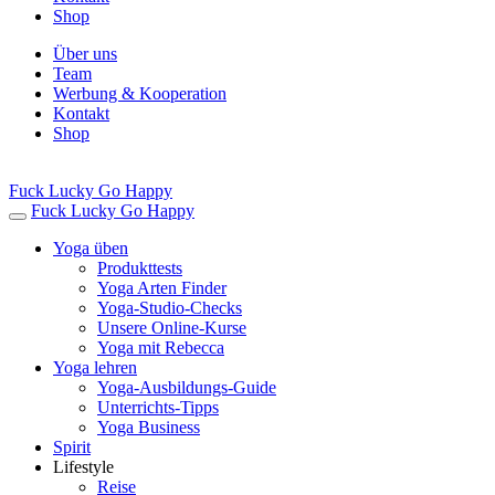
Shop
Über uns
Team
Werbung & Kooperation
Kontakt
Shop
Fuck Lucky Go Happy
Fuck Lucky Go Happy
Yoga üben
Produkttests
Yoga Arten Finder
Yoga-Studio-Checks
Unsere Online-Kurse
Yoga mit Rebecca
Yoga lehren
Yoga-Ausbildungs-Guide
Unterrichts-Tipps
Yoga Business
Spirit
Lifestyle
Reise