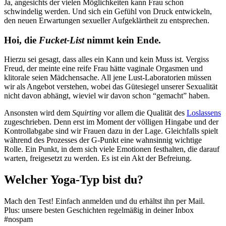
Ja, angesichts der vielen Möglichkeiten kann Frau schon
schwindelig werden. Und sich ein Gefühl von Druck entwickeln,
den neuen Erwartungen sexueller Aufgeklärtheit zu entsprechen.
Hoi, die
Fucket-List
nimmt kein Ende.
Hierzu sei gesagt, dass alles ein Kann und kein Muss ist. Vergiss
Freud, der meinte eine reife Frau hätte vaginale Orgasmen und
klitorale seien Mädchensache. All jene Lust-Laboratorien müssen
wir als Angebot verstehen, wobei das Gütesiegel unserer Sexualität
nicht davon abhängt, wieviel wir davon schon “gemacht” haben.
Ansonsten wird dem
Squirting
vor allem die Qualität des
Loslassens
zugeschrieben. Denn erst im Moment der völligen Hingabe und der
Kontrollabgabe sind wir Frauen dazu in der Lage. Gleichfalls spielt
während des Prozesses der G-Punkt eine wahnsinnig wichtige
Rolle. Ein Punkt, in dem sich viele Emotionen festhalten, die darauf
warten, freigesetzt zu werden. Es ist ein Akt der Befreiung.
Welcher Yoga-Typ bist du?
Mach den Test! Einfach anmelden und du erhältst ihn per Mail.
Plus: unsere besten Geschichten regelmäßig in deiner Inbox
#nospam