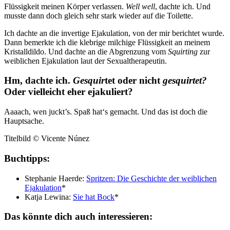
Flüssigkeit meinen Körper verlassen.
Well well
, dachte ich. Und
musste dann doch gleich sehr stark wieder auf die Toilette.
Ich dachte an die invertige Ejakulation, von der mir berichtet wurde.
Dann bemerkte ich die klebrige milchige Flüssigkeit an meinem
Kristalldildo. Und dachte an die Abgrenzung vom
Squirting
zur
weiblichen Ejakulation laut der Sexualtherapeutin.
Hm, dachte ich.
Gesquir
tet oder nicht
gesquirtet?
Oder vielleicht eher ejakuliert?
Aaaach, wen juckt’s. Spaß hat‘s gemacht.
Und das ist doch die
Hauptsache.
Titelbild
©
Vicente Núnez
Buchtipps:
Stephanie Haerde:
Spritzen: Die Geschichte der weiblichen
Ejakulation
*
Katja Lewina:
Sie hat Bock
*
Das könnte dich auch interessieren: