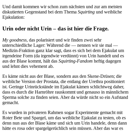
Und damit kommen wir schon zum nächsten und zur am meisten
diskutierten Gegenstand bei dem Thema
Squirting
und weibliche
Ejakulation:
Urin oder nicht Urin – das ist hier die Frage.
My goodness
, das polarisiert und wir finden zwei sehr
unterschiedliche Lager: Während die — nennen wir sie mal —
Medizin-Fraktion ganz klar sagt, dass es sich bei dem Ejakulat um
irgendeine Form (da irgendwie verdünnt) von Urin handelt und es
aus der Blase kommt, hält das
Squirting-Fandom
heftig dagegen
und lehnt dies vehement ab.
Es käme nicht aus der Blase, sondern aus den Skene-Drüsen; die
weibliche Version der Prostata, die entlang der Urethra positioniert
ist. Geringe Urinrückstände im Ejakulat kämen schlichtweg daher,
dass es durch die Harnröhre rauskommt und genauso in männlichem
Sperma solche zu finden seien. Aber da würde nicht so ein Aufstand
gemacht.
Es wurden in privateren Rahmen sogar Experimente gemacht mit
Roter Bete und Spargel, um das weibliche Ejakulat zu testen, ob es
denn nun aus der Blase käme und sich um Urin handele, denn dann
hätte es rosa oder spargelgerüchlich sein müssen. Aber das war es