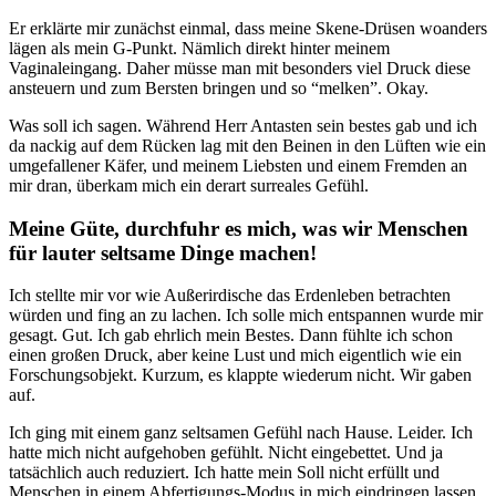
Er erklärte mir zunächst einmal, dass meine Skene-Drüsen woanders
lägen als mein G-Punkt. Nämlich direkt hinter meinem
Vaginaleingang. Daher müsse man mit besonders viel Druck diese
ansteuern und zum Bersten bringen und so “melken”. Okay.
Was soll ich sagen. Während Herr Antasten sein bestes gab und ich
da nackig auf dem Rücken lag mit den Beinen in den Lüften wie ein
umgefallener Käfer, und meinem Liebsten und einem Fremden an
mir dran, überkam mich ein derart surreales Gefühl.
Meine Güte, durchfuhr es mich, was wir Menschen
für lauter seltsame Dinge machen!
Ich stellte mir vor wie Außerirdische das Erdenleben betrachten
würden und fing an zu lachen.
Ich solle mich entspannen wurde mir
gesagt. Gut. Ich gab ehrlich mein Bestes. Dann fühlte ich schon
einen großen Druck, aber keine Lust und mich eigentlich wie ein
Forschungsobjekt. Kurzum, es klappte wiederum nicht. Wir gaben
auf.
Ich ging mit einem ganz seltsamen Gefühl nach Hause. Leider. Ich
hatte mich nicht aufgehoben gefühlt. Nicht eingebettet. Und ja
tatsächlich auch reduziert. Ich hatte mein Soll nicht erfüllt und
Menschen in einem Abfertigungs-Modus in mich eindringen lassen.