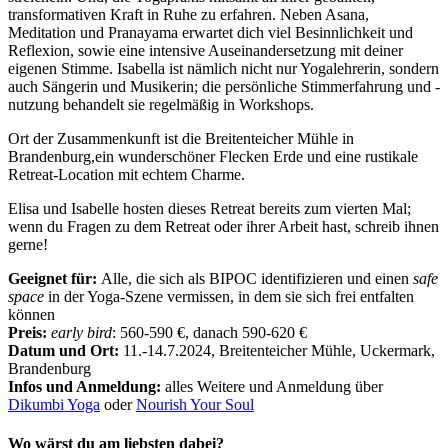
transformativen Kraft in Ruhe zu erfahren. Neben Asana,
Meditation und Pranayama erwartet dich viel Besinnlichkeit und
Reflexion, sowie eine intensive Auseinandersetzung mit deiner
eigenen Stimme. Isabella ist nämlich nicht nur Yogalehrerin, sondern
auch Sängerin und Musikerin; die persönliche Stimmerfahrung und -
nutzung behandelt sie regelmäßig in Workshops.
Ort der Zusammenkunft ist die Breitenteicher Mühle in
Brandenburg,ein wunderschöner Flecken Erde und eine rustikale
Retreat-Location mit echtem Charme.
Elisa und Isabelle hosten dieses Retreat bereits zum vierten Mal;
wenn du Fragen zu dem Retreat oder ihrer Arbeit hast, schreib ihnen
gerne!
Geeignet für:
Alle, die sich als BIPOC identifizieren und einen
safe
space
in der Yoga-Szene vermissen, in dem sie sich frei entfalten
können
Preis:
early bird
: 560-590 €, danach 590-620 €
Datum und Ort:
11.-14.7.2024, Breitenteicher Mühle, Uckermark,
Brandenburg
Infos und Anmeldung:
alles Weitere und Anmeldung über
Dikumbi Yoga
oder
Nourish Your Soul
Wo wärst du am liebsten dabei?