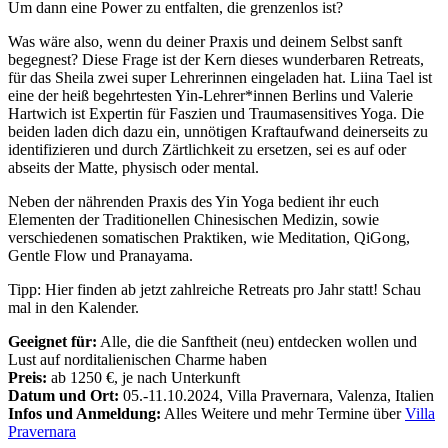
Um dann eine Power zu entfalten, die grenzenlos ist?
Was wäre also, wenn du deiner Praxis und deinem Selbst sanft
begegnest? Diese Frage ist der Kern dieses wunderbaren Retreats,
für das Sheila zwei super Lehrerinnen eingeladen hat. Liina Tael ist
eine der heiß begehrtesten Yin-Lehrer*innen Berlins und Valerie
Hartwich ist Expertin für Faszien und Traumasensitives Yoga. Die
beiden laden dich dazu ein, unnötigen Kraftaufwand deinerseits zu
identifizieren und durch Zärtlichkeit zu ersetzen, sei es auf oder
abseits der Matte, physisch oder mental.
Neben der nährenden Praxis des Yin Yoga bedient ihr euch
Elementen der Traditionellen Chinesischen Medizin, sowie
verschiedenen somatischen Praktiken, wie Meditation, QiGong,
Gentle Flow und Pranayama.
Tipp: Hier finden ab jetzt zahlreiche Retreats pro Jahr statt! Schau
mal in den Kalender.
Geeignet für:
Alle, die die Sanftheit (neu) entdecken wollen und
Lust auf norditalienischen Charme haben
Preis:
ab 1250 €, je nach Unterkunft
Datum und Ort:
05.-11.10.2024, Villa Pravernara, Valenza, Italien
Infos und Anmeldung:
Alles Weitere und mehr Termine über
Villa
Pravernara