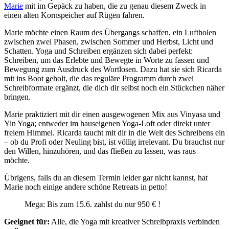
Marie
mit im Gepäck zu haben, die zu genau diesem Zweck in
einen alten Kornspeicher auf Rügen fahren.
Marie möchte einen Raum des Übergangs schaffen, ein Luftholen
zwischen zwei Phasen, zwischen Sommer und Herbst, Licht und
Schatten. Yoga und Schreiben ergänzen sich dabei perfekt:
Schreiben, um das Erlebte und Bewegte in Worte zu fassen und
Bewegung zum Ausdruck des Wortlosen. Dazu hat sie sich Ricarda
mit ins Boot geholt, die das reguläre Programm durch zwei
Schreibformate ergänzt, die dich dir selbst noch ein Stückchen näher
bringen.
Marie praktiziert mit dir einen ausgewogenen Mix aus Vinyasa und
Yin Yoga; entweder im hauseigenen Yoga-Loft oder direkt unter
freiem Himmel. Ricarda taucht mit dir in die Welt des Schreibens ein
– ob du Profi oder Neuling bist, ist völlig irrelevant. Du brauchst nur
den Willen, hinzuhören, und das fließen zu lassen, was raus
möchte.
Übrigens, falls du an diesem Termin leider gar nicht kannst, hat
Marie noch einige andere schöne Retreats in petto!
Mega: Bis zum 15.6. zahlst du nur 950 € !
Geeignet für:
Alle, die Yoga mit kreativer Schreibpraxis verbinden