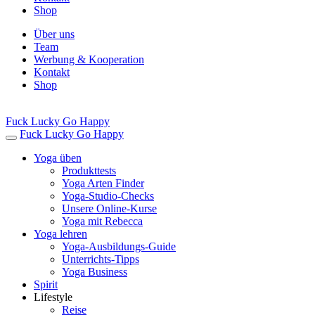
Shop
Über uns
Team
Werbung & Kooperation
Kontakt
Shop
Fuck Lucky Go Happy
Fuck Lucky Go Happy
Yoga üben
Produkttests
Yoga Arten Finder
Yoga-Studio-Checks
Unsere Online-Kurse
Yoga mit Rebecca
Yoga lehren
Yoga-Ausbildungs-Guide
Unterrichts-Tipps
Yoga Business
Spirit
Lifestyle
Reise