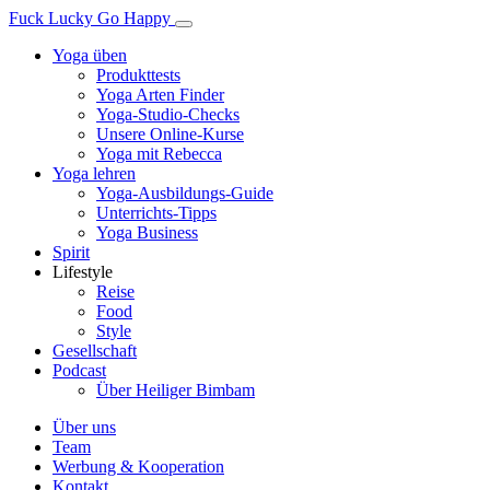
Fuck Lucky Go Happy
Yoga üben
Produkttests
Yoga Arten Finder
Yoga-Studio-Checks
Unsere Online-Kurse
Yoga mit Rebecca
Yoga lehren
Yoga-Ausbildungs-Guide
Unterrichts-Tipps
Yoga Business
Spirit
Lifestyle
Reise
Food
Style
Gesellschaft
Podcast
Über Heiliger Bimbam
Über uns
Team
Werbung & Kooperation
Kontakt