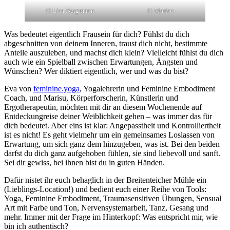
© Lisa Bergmann
© Marisu
Was bedeutet eigentlich Frausein für dich? Fühlst du dich
abgeschnitten von deinem Inneren, traust dich nicht, bestimmte
Anteile auszuleben, und machst dich klein? Vielleicht fühlst du dich
auch wie ein Spielball zwischen Erwartungen, Ängsten und
Wünschen? Wer diktiert eigentlich, wer und was du bist?
Eva von
feminine.yoga
, Yogalehrerin und Feminine Embodiment
Coach, und Marisu, Körperforscherin, Künstlerin und
Ergotherapeutin, möchten mit dir an diesem Wochenende auf
Entdeckungreise deiner Weiblichkeit gehen – was immer das für
dich bedeutet. Aber eins ist klar: Angepasstheit und Kontrolliertheit
ist es nicht! Es geht vielmehr um ein gemeinsames Loslassen von
Erwartung, um sich ganz dem hinzugeben, was ist. Bei den beiden
darfst du dich ganz aufgehoben fühlen, sie sind liebevoll und sanft.
Sei dir gewiss, bei ihnen bist du in guten Händen.
Dafür nistet ihr euch behaglich in der Breitenteicher Mühle ein
(Lieblings-Location!) und bedient euch einer Reihe von Tools:
Yoga, Feminine Embodiment, Traumasensitiven Übungen, Sensual
Art mit Farbe und Ton, Nervensystemarbeit, Tanz, Gesang und
mehr. Immer mit der Frage im Hinterkopf: Was entspricht mir, wie
bin ich authentisch?