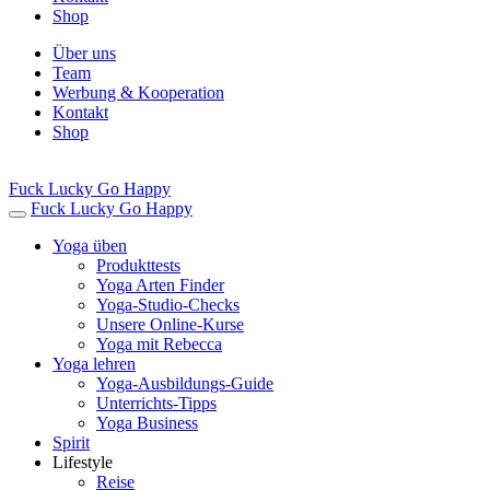
Shop
Über uns
Team
Werbung & Kooperation
Kontakt
Shop
Fuck Lucky Go Happy
Fuck Lucky Go Happy
Yoga üben
Produkttests
Yoga Arten Finder
Yoga-Studio-Checks
Unsere Online-Kurse
Yoga mit Rebecca
Yoga lehren
Yoga-Ausbildungs-Guide
Unterrichts-Tipps
Yoga Business
Spirit
Lifestyle
Reise