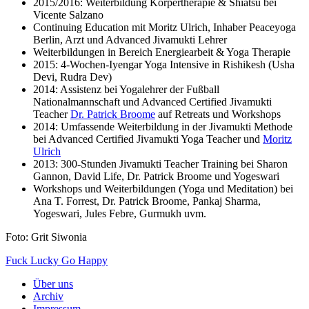
2015/2016: Weiterbildung Körpertherapie & Shiatsu bei
Vicente Salzano
Continuing Education mit Moritz Ulrich, Inhaber Peaceyoga
Berlin, Arzt und Advanced Jivamukti Lehrer
Weiterbildungen in Bereich Energiearbeit & Yoga Therapie
2015: 4-Wochen-Iyengar Yoga Intensive in Rishikesh (Usha
Devi, Rudra Dev)
2014: Assistenz bei Yogalehrer der Fußball
Nationalmannschaft und Advanced Certified Jivamukti
Teacher
Dr. Patrick Broome
auf Retreats und Workshops
2014: Umfassende Weiterbildung in der Jivamukti Methode
bei Advanced Certified Jivamukti Yoga Teacher und
Moritz
Ulrich
2013: 300-Stunden Jivamukti Teacher Training bei Sharon
Gannon, David Life, Dr. Patrick Broome und Yogeswari
Workshops und Weiterbildungen (Yoga und Meditation) bei
Ana T. Forrest, Dr. Patrick Broome, Pankaj Sharma,
Yogeswari, Jules Febre, Gurmukh uvm.
Foto: Grit Siwonia
Fuck Lucky Go Happy
Über uns
Archiv
Impressum