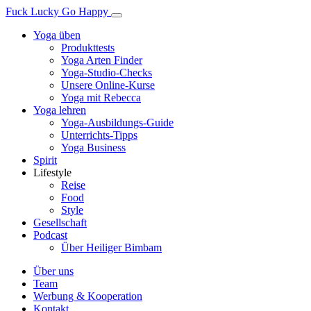
Fuck Lucky Go Happy
Yoga üben
Produkttests
Yoga Arten Finder
Yoga-Studio-Checks
Unsere Online-Kurse
Yoga mit Rebecca
Yoga lehren
Yoga-Ausbildungs-Guide
Unterrichts-Tipps
Yoga Business
Spirit
Lifestyle
Reise
Food
Style
Gesellschaft
Podcast
Über Heiliger Bimbam
Über uns
Team
Werbung & Kooperation
Kontakt