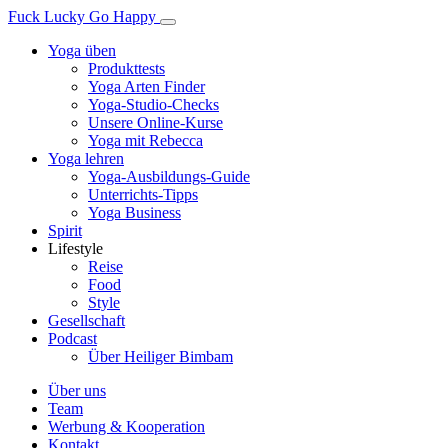
Fuck Lucky Go Happy
Yoga üben
Produkttests
Yoga Arten Finder
Yoga-Studio-Checks
Unsere Online-Kurse
Yoga mit Rebecca
Yoga lehren
Yoga-Ausbildungs-Guide
Unterrichts-Tipps
Yoga Business
Spirit
Lifestyle
Reise
Food
Style
Gesellschaft
Podcast
Über Heiliger Bimbam
Über uns
Team
Werbung & Kooperation
Kontakt