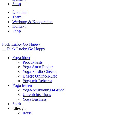
Shop
Über uns
Team
Werbung & Kooperation
Kontakt
Shop
Fuck Lucky Go Happy
Fuck Lucky Go Happy
Yoga üben
Produkttests
Yoga Arten Finder
Yoga-Studio-Checks
Unsere Online-Kurse
Yoga mit Rebecca
Yoga lehren
Yoga-Ausbildungs-Guide
Unterrichts-Tipps
Yoga Business
Spirit
Lifestyle
Reise