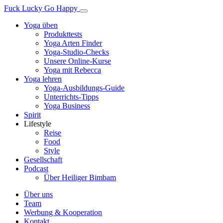
Fuck Lucky Go Happy
Yoga üben
Produkttests
Yoga Arten Finder
Yoga-Studio-Checks
Unsere Online-Kurse
Yoga mit Rebecca
Yoga lehren
Yoga-Ausbildungs-Guide
Unterrichts-Tipps
Yoga Business
Spirit
Lifestyle
Reise
Food
Style
Gesellschaft
Podcast
Über Heiliger Bimbam
Über uns
Team
Werbung & Kooperation
Kontakt