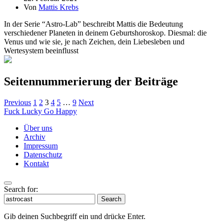
Von
Mattis Krebs
In der Serie “Astro-Lab” beschreibt Mattis die Bedeutung
verschiedener Planeten in deinem Geburtshoroskop. Diesmal: die
Venus und wie sie, je nach Zeichen, dein Liebesleben und
Wertesystem beeinflusst
Seitennummerierung der Beiträge
Previous
1
2
3
4
5
…
9
Next
Fuck Lucky Go Happy
Über uns
Archiv
Impressum
Datenschutz
Kontakt
Search for:
Search
Gib deinen Suchbegriff ein und drücke Enter.