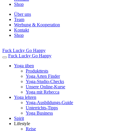
Shop
Über uns
Team
Werbung & Kooperation
Kontakt
Shop
Fuck Lucky Go Happy
Fuck Lucky Go Happy
Yoga üben
Produkttests
Yoga Arten Finder
Yoga-Studio-Checks
Unsere Online-Kurse
Yoga mit Rebecca
Yoga lehren
Yoga-Ausbildungs-Guide
Unterrichts-Tipps
Yoga Business
Spirit
Lifestyle
Reise