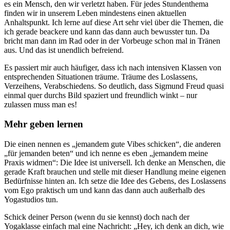
es ein Mensch, den wir verletzt haben. Für jedes Stundenthema
finden wir in unserem Leben mindestens einen aktuellen
Anhaltspunkt. Ich lerne auf diese Art sehr viel über die Themen, die
ich gerade beackere und kann das dann auch bewusster tun. Da
bricht man dann im Rad oder in der Vorbeuge schon mal in Tränen
aus. Und das ist unendlich befreiend.
Es passiert mir auch häufiger, dass ich nach intensiven Klassen von
entsprechenden Situationen träume. Träume des Loslassens,
Verzeihens, Verabschiedens. So deutlich, dass Sigmund Freud quasi
einmal quer durchs Bild spaziert und freundlich winkt – nur
zulassen muss man es!
Mehr geben lernen
Die einen nennen es „jemandem gute Vibes schicken“, die anderen
„für jemanden beten“ und ich nenne es eben „jemandem meine
Praxis widmen“: Die Idee ist universell. Ich denke an Menschen, die
gerade Kraft brauchen und stelle mit dieser Handlung meine eigenen
Bedürfnisse hinten an. Ich setze die Idee des Gebens, des Loslassens
vom Ego praktisch um und kann das dann auch außerhalb des
Yogastudios tun.
Schick deiner Person (wenn du sie kennst) doch nach der
Yogaklasse einfach mal eine Nachricht: „Hey, ich denk an dich, wie