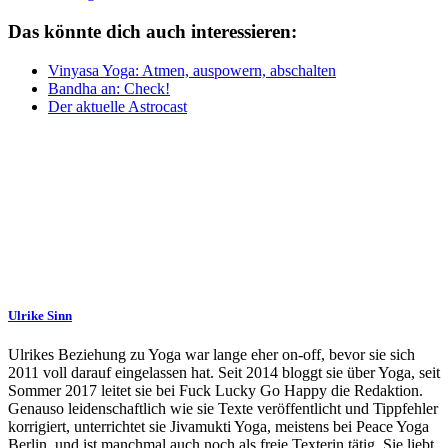
Das könnte dich auch interessieren:
Vinyasa Yoga: Atmen, auspowern, abschalten
Bandha an: Check!
Der aktuelle Astrocast
Ulrike Sinn
Ulrikes Beziehung zu Yoga war lange eher on-off, bevor sie sich
2011 voll darauf eingelassen hat. Seit 2014 bloggt sie über Yoga, seit
Sommer 2017 leitet sie bei Fuck Lucky Go Happy die Redaktion.
Genauso leidenschaftlich wie sie Texte veröffentlicht und Tippfehler
korrigiert, unterrichtet sie Jivamukti Yoga, meistens bei Peace Yoga
Berlin, und ist manchmal auch noch als freie Texterin tätig. Sie liebt