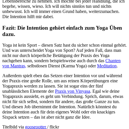
Lebensbereiche zu nehmen. Ich möchte bei jeder Handlung, die ich
begehe, wissen, wieso. Ich will nichts sinnlos tun und nichts
unbewusst. Ich will immer einen Grund haben, weiterzumachen.
Die Intention hilft mir dabei.
Fazit: Die Intention gehört einfach zum Yoga Üben
dazu.
Yoga ist kein Sport – diesen Satz hast du sicher schon einmal gehört.
Und was unterscheidet Yoga von Sport? Auf jeden Fall, dass man
nicht nur durch körperliche Betätigung der Praxis des Yoga
nachgehen kann, sondern beispielsweise auch durch das
Chanten
von Mantras,
selbstlosen Dienst (Karma Yoga) oder
Meditation
.
Außerdem spielt eben das Setzen einer Intention vor und während
der Praxis eine große Rolle, um aus reinen Körperübungen eine
Yogapraxis werden zu lassen. Sie ist sogar eins der fünf
unablässlichen Elemente der
Praxis von Vinyasa
. Egal wie deine
Yogapraxis aussieht, es geht um Verbindung. Sprich, darum, etwas
nicht für sich selbst, sondern für andere, das große Ganze zu tun.
Und diesen Job übernimmt die Intention. Natürlich könntest du
deine Intention auch für dein eigenes Wohl oder ein knackiges
Sixpack setzen – das ist aber nicht ganz die Idee.
Titelbild
via
gooseootter
/ flickr