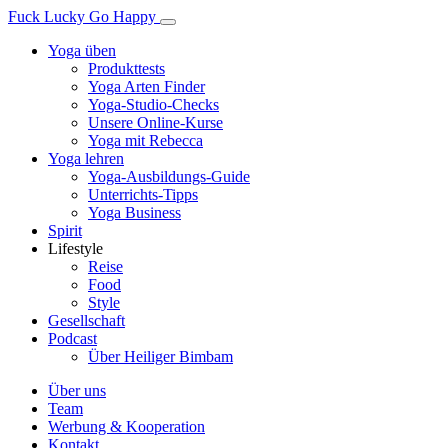
Fuck Lucky Go Happy
Yoga üben
Produkttests
Yoga Arten Finder
Yoga-Studio-Checks
Unsere Online-Kurse
Yoga mit Rebecca
Yoga lehren
Yoga-Ausbildungs-Guide
Unterrichts-Tipps
Yoga Business
Spirit
Lifestyle
Reise
Food
Style
Gesellschaft
Podcast
Über Heiliger Bimbam
Über uns
Team
Werbung & Kooperation
Kontakt