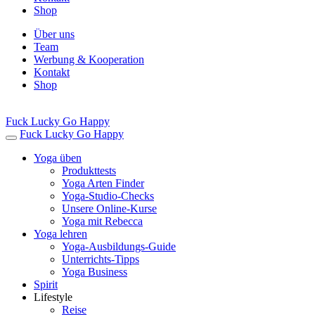
Shop
Über uns
Team
Werbung & Kooperation
Kontakt
Shop
Fuck Lucky Go Happy
Fuck Lucky Go Happy
Yoga üben
Produkttests
Yoga Arten Finder
Yoga-Studio-Checks
Unsere Online-Kurse
Yoga mit Rebecca
Yoga lehren
Yoga-Ausbildungs-Guide
Unterrichts-Tipps
Yoga Business
Spirit
Lifestyle
Reise