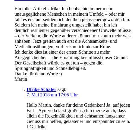
Ein toller Artikel Ulrike. Ich beobachte immer mehr
unausgeglichene Menschen in meinem Umfeld – oder mir
fällt es erst auf seitdem ich deutlich gelassener geworden bin.
Seitdem ich meine Ernährung umgestellt habe, bin ich
deutlich resilienter gegenüber verschiedener Umwelteinflüsse
– der Verkehr, die Worte anderer können mir kaum mehr was
anhaben. Jetzt greifen auch erst die Achtsamkeits- und
Meditationsübungen, vorher kam ich nie zur Ruhe.
Ich denke dies ist einer der ersten Schritte zu mehr
Ausgeglichenheit – die Ernährung beeinflusst unser Gemüt.
Der Gesellschaft würde es gut tun – gegen die
Sprunghaftigkeit und Schnelllebigleit.
Danke für deine Worte :)
Martin
Ulrike Schäfer
sagt:
7. Mai 2018 um 17:05 Uhr
Hallo Martin, danke für deine Gedanken! Ja, auf jeden
Fall – Ayurveda lässt grüßen :) Ich merke auch, dass
allein die Regelmäßigkeit und achtsamer, langsamer
Genuss mir helfen, gelassener und entspannter zu sein.
LG Ulrike