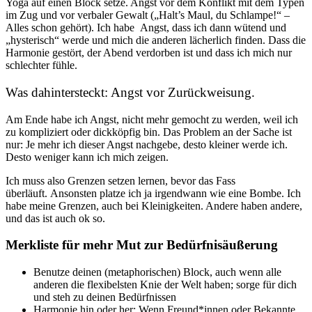
Yoga auf einen Block setze. Angst vor dem Konflikt mit dem Typen
im Zug und vor verbaler Gewalt („Halt’s Maul, du Schlampe!“ –
Alles schon gehört). Ich habe Angst, dass ich dann wütend und
„hysterisch“ werde und mich die anderen lächerlich finden. Dass die
Harmonie gestört, der Abend verdorben ist und dass ich mich nur
schlechter fühle.
Was dahintersteckt: Angst vor Zurückweisung.
Am Ende habe ich Angst, nicht mehr gemocht zu werden, weil ich
zu kompliziert oder dickköpfig bin. Das Problem an der Sache ist
nur: Je mehr ich dieser Angst nachgebe, desto kleiner werde ich.
Desto weniger kann ich mich zeigen.
Ich muss also
Grenzen setzen lernen, bevor das Fass
überläuft.
Ansonsten platze ich ja irgendwann wie eine Bombe. Ich
habe meine Grenzen, auch bei Kleinigkeiten. Andere haben andere,
und das ist auch ok so.
Merkliste für mehr Mut zur Bedürfnisäußerung
Benutze deinen (metaphorischen) Block, auch wenn alle
anderen die flexibelsten Knie der Welt haben; sorge für dich
und steh zu deinen Bedürfnissen
Harmonie hin oder her: Wenn Freund*innen oder Bekannte