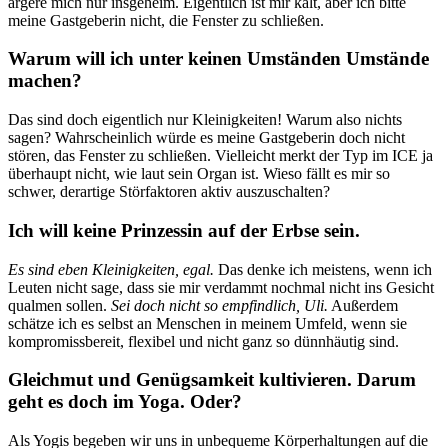
ärgere mich nur insgeheim. Eigentlich ist mir kalt, aber ich bitte
meine Gastgeberin nicht, die Fenster zu schließen.
Warum will ich unter keinen Umständen Umstände
machen?
Das sind doch eigentlich nur Kleinigkeiten! Warum also nichts
sagen? Wahrscheinlich würde es meine Gastgeberin doch nicht
stören, das Fenster zu schließen. Vielleicht merkt der Typ im ICE ja
überhaupt nicht, wie laut sein Organ ist. Wieso fällt es mir so
schwer, derartige Störfaktoren aktiv auszuschalten?
Ich will keine Prinzessin auf der Erbse sein.
Es sind eben Kleinigkeiten, egal.
Das denke ich meistens, wenn ich
Leuten nicht sage, dass sie mir verdammt nochmal nicht ins Gesicht
qualmen sollen.
Sei doch nicht so empfindlich, Uli.
Außerdem
schätze ich es selbst an Menschen in meinem Umfeld, wenn sie
kompromissbereit, flexibel und nicht ganz so dünnhäutig sind.
Gleichmut und Genügsamkeit kultivieren. Darum
geht es doch im Yoga. Oder?
Als Yogis begeben wir uns in unbequeme Körperhaltungen auf die