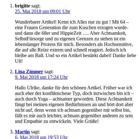
brigitte
sagt:
25. Mai 2018 um 09:01 Uhr
Wunderbarer Artikel! Kenn ich Alles nur zu gut ! Mit 64 –
eine Frauen Generation die zum Kuschen erzogen wurde-
und dann die 68er und HippieZeit …. Aber Achtsamkeit,
SelbstFürsorge und zu eigenen Grenzen zu stehen ist ein
lebenslanger Prozess für mich. Besonders als Hochsensitive,
die auf alle Reize extrem und schnell reagiert. Jedoch ich
bleibe am Ball. Und so ein Artikel bestärkt dabei! Danke liebe
Uli!
Lina Zimmer
sagt:
9. Mai 2018 um 17:24 Uhr
Hallo Ulrike, danke für den schönen Artikel. Früher war ich
auch eher der konfliktscheue Typ, doch inzwischen bin ich –
auch durch Yoga – achtsamer geworden. Diese Achtsamkeit
fängt bei meinen eigenen Bedürfnissen an und hört dort aber
nicht auf, denn wenn ich achtsam gegenüber mir selbst bin,
fällt es mir auch leichter, achtsam gegenüber anderen zu sein
und Empathie zu entwickeln. Viele Grüße!
Martin
sagt:
6. Mai 2018 um 19:53 Uhr