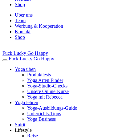
Shop
Über uns
Team
Werbung & Kooperation
Kontakt
Shop
Fuck Lucky Go Happy
Fuck Lucky Go Happy
Yoga üben
Produkttests
Yoga Arten Finder
Yoga-Studio-Checks
Unsere Online-Kurse
Yoga mit Rebecca
Yoga lehren
Yoga-Ausbildungs-Guide
Unterrichts-Tipps
Yoga Business
Spirit
Lifestyle
Reise