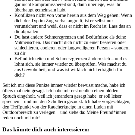
gar nicht kompromissbereit sind, dann überlege, was ihr
überhaupt gemeinsam habt
Konflikten nicht von vorne herein aus dem Weg gehen: Wenn
dich der Typ im Zug verbal angreift, ist er selbst nur
verunsichert und weiß, dass er nicht im Recht ist. Lass das an
dir abprallen
Du hast andere Schmerzgrenzen und Bedürfnisse als deine
Mitmenschen. Das macht dich nicht zu einer besseren oder
schlechteren, cooleren oder langweiligeren Person – sondern
zu dir
Befindlichkeiten und Schmerzgrenzen ändern sich – und es
lohnt sich, sie immer wieder zu überprüfen. Was machst du
aus Gewohnheit, und was ist wirklich nicht erträglich für
dich?
Seit ich mir diese Punkte immer wieder bewusst mache, habe ich
öfters mal nein gesagt. Ich habe mir erst neulich einen blöden
Spruch eingeholt, weil ich jemandem gesagt habe, er soll leiser
sprechen – und mit den Schultern gezuckt. Ich habe vorgeschlagen,
den Treffpunkt von der Raucherkneipe in einen Laden mit
Outdoorbereich zu verlegen – und siehe da: Meine Freund*innen
reden noch mit mir!
Das könnte dich auch interessieren: