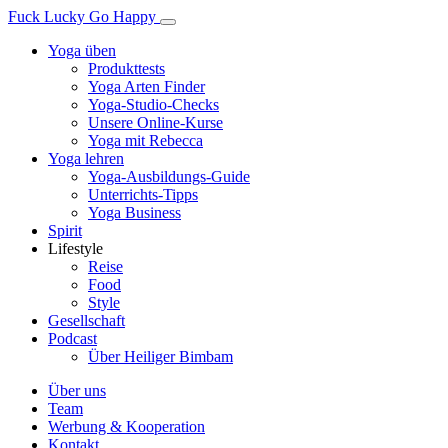
Fuck Lucky Go Happy
Yoga üben
Produkttests
Yoga Arten Finder
Yoga-Studio-Checks
Unsere Online-Kurse
Yoga mit Rebecca
Yoga lehren
Yoga-Ausbildungs-Guide
Unterrichts-Tipps
Yoga Business
Spirit
Lifestyle
Reise
Food
Style
Gesellschaft
Podcast
Über Heiliger Bimbam
Über uns
Team
Werbung & Kooperation
Kontakt