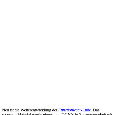
Neu ist die Weiterentwicklung der
Functionwear-
Linie
.
Das
recycelte Material wurde eigens von OGNX in Zusammenarbeit mit