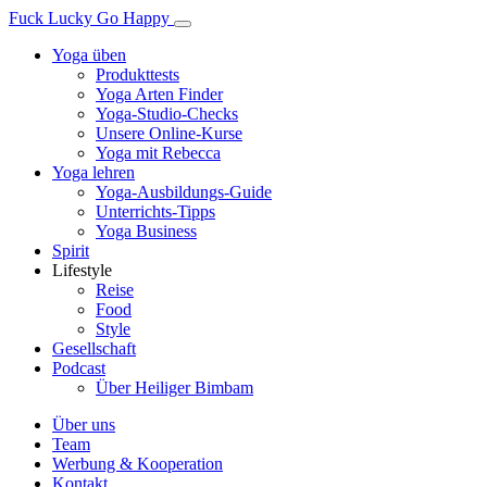
Fuck Lucky Go Happy
Yoga üben
Produkttests
Yoga Arten Finder
Yoga-Studio-Checks
Unsere Online-Kurse
Yoga mit Rebecca
Yoga lehren
Yoga-Ausbildungs-Guide
Unterrichts-Tipps
Yoga Business
Spirit
Lifestyle
Reise
Food
Style
Gesellschaft
Podcast
Über Heiliger Bimbam
Über uns
Team
Werbung & Kooperation
Kontakt