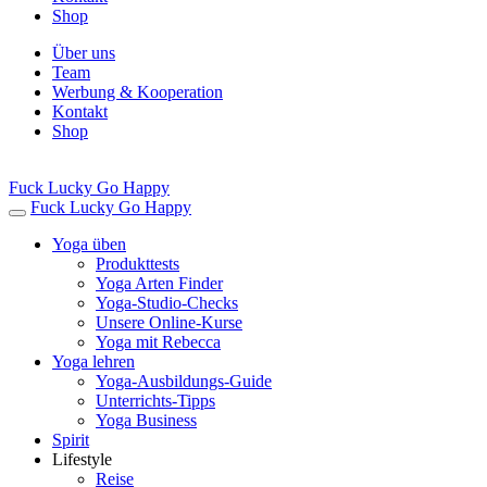
Shop
Über uns
Team
Werbung & Kooperation
Kontakt
Shop
Fuck Lucky Go Happy
Fuck Lucky Go Happy
Yoga üben
Produkttests
Yoga Arten Finder
Yoga-Studio-Checks
Unsere Online-Kurse
Yoga mit Rebecca
Yoga lehren
Yoga-Ausbildungs-Guide
Unterrichts-Tipps
Yoga Business
Spirit
Lifestyle
Reise