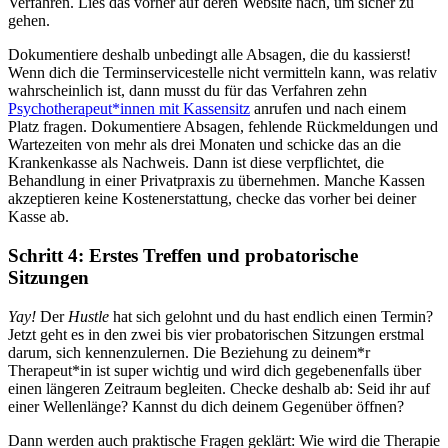
Verfahren. Lies das vorher auf deren Website nach, um sicher zu
gehen.
Dokumentiere deshalb unbedingt alle Absagen, die du kassierst!
Wenn dich die Terminservicestelle nicht vermitteln kann, was relativ
wahrscheinlich ist, dann musst du für das Verfahren zehn
Psychotherapeut*innen mit Kassensitz
anrufen und nach einem
Platz fragen. Dokumentiere Absagen, fehlende Rückmeldungen und
Wartezeiten von mehr als drei Monaten und schicke das an die
Krankenkasse als Nachweis. Dann ist diese verpflichtet, die
Behandlung in einer Privatpraxis zu übernehmen. Manche Kassen
akzeptieren keine Kostenerstattung, checke das vorher bei deiner
Kasse ab.
Schritt 4: Erstes Treffen und probatorische
Sitzungen
Yay!
Der
Hustle
hat sich gelohnt und du hast endlich einen Termin?
Jetzt geht es in den zwei bis vier probatorischen Sitzungen erstmal
darum, sich kennenzulernen. Die Beziehung zu deinem*r
Therapeut*in ist super wichtig und wird dich gegebenenfalls über
einen längeren Zeitraum begleiten. Checke deshalb ab: Seid ihr auf
einer Wellenlänge? Kannst du dich deinem Gegenüber öffnen?
Dann werden auch praktische Fragen geklärt: Wie wird die Therapie