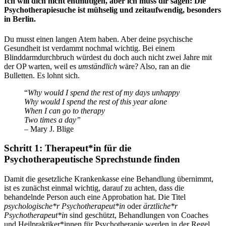
Ich will dich nicht entmutigen, aber ich muss dir sagen: Die
Psychotherapiesuche ist mühselig und zeitaufwendig, besonders
in Berlin.
Du musst einen langen Atem haben. Aber deine psychische
Gesundheit ist verdammt nochmal wichtig. Bei einem
Blinddarmdurchbruch würdest du doch auch nicht zwei Jahre mit
der OP warten, weil es
umständlich
wäre? Also, ran an die
Bulletten. Es lohnt sich.
“
Why would I spend the rest of my days unhappy
Why would I spend the rest of this year alone
When I can go to therapy
Two times a day”
– Mary J. Blige
Schritt 1: Therapeut*in für die
Psychotherapeutische Sprechstunde finden
Damit die gesetzliche Krankenkasse eine Behandlung übernimmt,
ist es zunächst einmal wichtig, darauf zu achten, dass die
behandelnde Person auch eine Approbation hat. Die Titel
psychologische*r Psychotherapeut*in
oder
ärztliche*r
Psychotherapeut*in
sind geschützt, Behandlungen von Coaches
und Heilpraktiker*innen für Psychotherapie werden in der Regel