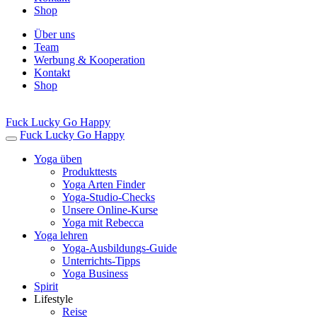
Shop
Über uns
Team
Werbung & Kooperation
Kontakt
Shop
Fuck Lucky Go Happy
Fuck Lucky Go Happy
Yoga üben
Produkttests
Yoga Arten Finder
Yoga-Studio-Checks
Unsere Online-Kurse
Yoga mit Rebecca
Yoga lehren
Yoga-Ausbildungs-Guide
Unterrichts-Tipps
Yoga Business
Spirit
Lifestyle
Reise