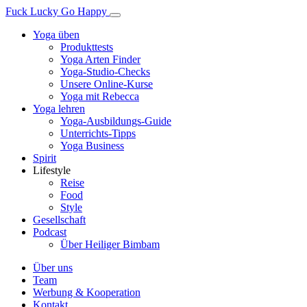
Fuck Lucky Go Happy
Yoga üben
Produkttests
Yoga Arten Finder
Yoga-Studio-Checks
Unsere Online-Kurse
Yoga mit Rebecca
Yoga lehren
Yoga-Ausbildungs-Guide
Unterrichts-Tipps
Yoga Business
Spirit
Lifestyle
Reise
Food
Style
Gesellschaft
Podcast
Über Heiliger Bimbam
Über uns
Team
Werbung & Kooperation
Kontakt