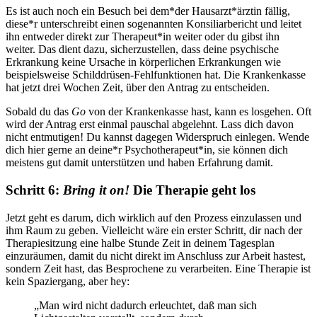
Es ist auch noch ein Besuch bei dem*der Hausarzt*ärztin fällig,
diese*r unterschreibt einen sogenannten Konsiliarbericht und leitet
ihn entweder direkt zur Therapeut*in weiter oder du gibst ihn
weiter. Das dient dazu, sicherzustellen, dass deine psychische
Erkrankung keine Ursache in körperlichen Erkrankungen wie
beispielsweise Schilddrüsen-Fehlfunktionen hat. Die Krankenkasse
hat jetzt drei Wochen Zeit, über den Antrag zu entscheiden.
Sobald du das
Go
von der Krankenkasse hast, kann es losgehen. Oft
wird der Antrag erst einmal pauschal abgelehnt. Lass dich davon
nicht entmutigen! Du kannst dagegen Widerspruch einlegen. Wende
dich hier gerne an deine*r Psychotherapeut*in, sie können dich
meistens gut damit unterstützen und haben Erfahrung damit.
Schritt 6:
Bring it on!
Die Therapie geht los
Jetzt geht es darum, dich wirklich auf den Prozess einzulassen und
ihm Raum zu geben. Vielleicht wäre ein erster Schritt, dir nach der
Therapiesitzung eine halbe Stunde Zeit in deinem Tagesplan
einzuräumen, damit du nicht direkt im Anschluss zur Arbeit hastest,
sondern Zeit hast, das Besprochene zu verarbeiten. Eine Therapie ist
kein Spaziergang, aber hey:
„Man wird nicht dadurch erleuchtet, daß man sich