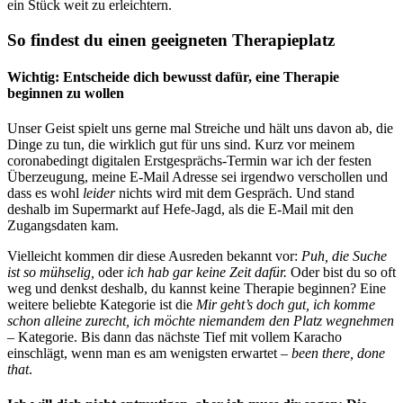
ein Stück weit zu erleichtern.
So findest du einen geeigneten Therapieplatz
Wichtig: Entscheide dich bewusst dafür, eine Therapie
beginnen zu wollen
Unser Geist spielt uns gerne mal Streiche und hält uns davon ab, die
Dinge zu tun, die wirklich gut für uns sind. Kurz vor meinem
coronabedingt digitalen Erstgesprächs-Termin war ich der festen
Überzeugung, meine E-Mail Adresse sei irgendwo verschollen und
dass es wohl
leider
nichts wird mit dem Gespräch. Und stand
deshalb im Supermarkt auf Hefe-Jagd, als die E-Mail mit den
Zugangsdaten kam.
Vielleicht kommen dir diese Ausreden bekannt vor:
Puh, die Suche
ist so mühselig,
oder
ich hab gar keine Zeit dafür.
Oder bist du so oft
weg und denkst deshalb, du kannst keine Therapie beginnen?
Eine
weitere beliebte Kategorie ist die
Mir geht’s doch gut, ich komme
schon alleine zurecht, ich möchte niemandem den Platz wegnehmen
– Kategorie. Bis dann das nächste Tief mit vollem Karacho
einschlägt, wenn man es am wenigsten erwartet –
been there, done
that
.