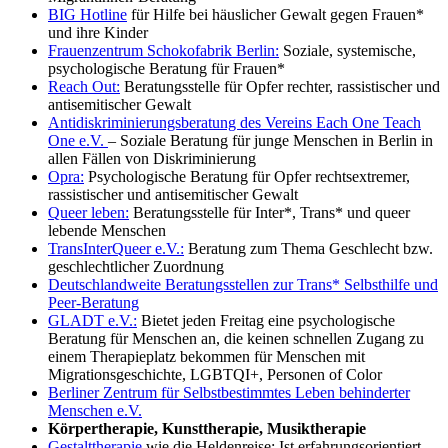
BIG Hotline
für Hilfe bei häuslicher Gewalt gegen Frauen*
und ihre Kinder
Frauenzentrum Schokofabrik Berlin:
Soziale, systemische,
psychologische Beratung für Frauen*
Reach Out:
Beratungsstelle für Opfer rechter, rassistischer und
antisemitischer Gewalt
A
ntidiskriminierungsberatung des Vereins Each One Teach
One e.V.
– Soziale Beratung für junge Menschen in Berlin in
allen Fällen von Diskriminierung
Opra:
Psychologische Beratung für Opfer rechtsextremer,
rassistischer und antisemitischer Gewalt
Queer leben:
Beratungsstelle für Inter*, Trans* und queer
lebende Menschen
TransInterQueer e.V.:
Beratung zum Thema Geschlecht bzw.
geschlechtlicher Zuordnung
Deutschlandweite Beratungsstellen zur Trans* Selbsthilfe und
Peer-Beratung
GLADT e.V.:
Bietet jeden Freitag eine psychologische
Beratung für Menschen an, die keinen schnellen Zugang zu
einem Therapieplatz bekommen für Menschen mit
Migrationsgeschichte, LGBTQI+, Personen of Color
Berliner Zentrum für Selbstbestimmtes Leben behinderter
Menschen e.V.
Körpertherapie, Kunsttherapie, Musiktherapie
Gestalttherapie
wie die Heldenreise: Ist erfahrungsorientiert,