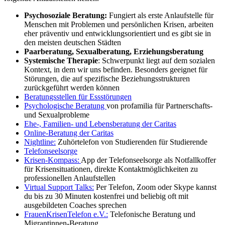
Psychosoziale Beratung:
Fungiert als erste Anlaufstelle für
Menschen mit Problemen und persönlichen Krisen, arbeiten
eher präventiv und entwicklungsorientiert und es gibt sie in
den meisten deutschen Städten
Paarberatung, Sexualberatung, Erziehungsberatung
Systemische Therapie
: Schwerpunkt liegt auf dem sozialen
Kontext, in dem wir uns befinden. Besonders geeignet für
Störungen, die auf spezifische Beziehungsstrukturen
zurückgeführt werden können
Beratungsstellen für Essstörungen
Psychologische Beratung
von profamilia für Partnerschafts-
und Sexualprobleme
Ehe-, Familien- und Lebensberatung der Caritas
Online-Beratung der Caritas
Nightline:
Zuhörtelefon von Studierenden für Studierende
Telefonseelsorge
Krisen-Kompass:
App der Telefonseelsorge als Notfallkoffer
für Krisensituationen, direkte Kontaktmöglichkeiten zu
professionellen Anlaufstellen
Virtual Support Talks:
Per Telefon, Zoom oder Skype kannst
du bis zu 30 Minuten kostenfrei und beliebig oft mit
ausgebildeten Coaches sprechen
FrauenKrisenTelefon e.V.:
Telefonische Beratung und
Migrantinnen-Beratung