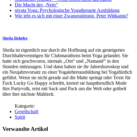
Die Macht des „Nein“
nivata Yoga: Psychologische Yogatherapie Ausbildung
Wie lebt es sich mit einer Zwangsstörung, Peter Wittkamp?
Sheila Ilzhöfer
Sheila ist eigentlich nur durch die Hoffnung auf ein gesteigertes
Durchhaltevermögen für Clubmarathons beim Yoga gelandet. Sie
hatte sich geschworen, niemals „Om“ und „Namasté“ in den
Stunden mitzusagen. Und dann haben sie ihr Jahreshoroskop und
ein Neujahrsvorsatz zu einer Yogalehrerausbildung bei Yogafürdich
geführt. Wenn sie nicht gerade auf die Matte springt oder Texte für
Fuck Lucky Go Happy schreibt, kreiert sie hauptberuflich Mode
fürs Partyvolk, reist mit Sack und Pack um die Welt oder grübelt
über ihre nächste Mahlzeit.
Gesellschaft
Spirit
Verwandte Artikel