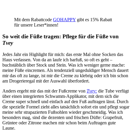
Mit dem Rabattcode
GOHAPPY
gibt es 15% Rabatt
für unsere Leser*innen!
So weit die Füße tragen: Pflege für die Füße von
Tvey
Jedes Jahr ein Highlight für mich: das erste Mal ohne Socken das
Haus verlassen. Von da an laufe ich barfuß, so oft es geht –
buchstäblich über Stock und Stein. Was ich weniger gerne mache:
meine Füße eincremen. Als tendenziell ungeduldiger Mensch dauert
mir das oft zu lange, ist mir die Creme zu klebrig oder ich bin schon
am Drogerieregal mit der Auswahl überfordert.
Anders ergeht mir das mit der Fußcreme von
Tvey:
die Tube verfügt
über einen integrierten Schwamm-Applikator, mit dem sich die
Creme super schnell und einfach auf den Fuß auftragen lässt. Durch
die spezielle Formel zieht alles tatsächlich sofort ein und pflegt sogar
meine sehr strapazierten Fußsohlen wieder geschmeidig. Was ich
besonders mag, sind die dezenten und frischen Düfte: Grapefruit,
Grüntee oder Zitrone machen mir schon beim Auftragen gute
Laune.