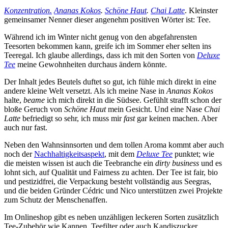
Konzentration.
Ananas Kokos
.
Schöne Haut
.
Chai Latte
. Kleinster
gemeinsamer Nenner dieser angenehm positiven Wörter ist: Tee.
Während ich im Winter nicht genug von den abgefahrensten
Teesorten bekommen kann, greife ich im Sommer eher selten ins
Teeregal. Ich glaube allerdings, dass ich mit den Sorten von
Deluxe
Tee
meine Gewohnheiten durchaus ändern könnte.
Der Inhalt jedes Beutels duftet so gut, ich fühle mich direkt in eine
andere kleine Welt versetzt. Als ich meine Nase in
Ananas Kokos
halte,
beame
ich mich direkt in die Südsee. Gefühlt strafft schon der
bloße Geruch von
Schöne Haut
mein Gesicht. Und eine Nase
Chai
Latte
befriedigt so sehr, ich muss mir
fast
gar keinen machen. Aber
auch nur fast.
Neben den Wahnsinnsorten und dem tollen Aroma kommt aber auch
noch der
Nachhaltigkeitsaspekt
, mit dem
Deluxe Tee
punktet; wie
die meisten wissen ist auch die Teebranche ein
dirty business
und es
lohnt sich, auf Qualität und Fairness zu achten. Der Tee ist fair, bio
und pestizidfrei, die Verpackung besteht vollständig aus Seegras,
und die beiden Gründer Cédric und Nico unterstützen zwei Projekte
zum Schutz der Menschenaffen.
Im Onlineshop gibt es neben unzähligen leckeren Sorten zusätzlich
Tee-Zubehör wie Kannen, Teefilter oder auch Kandiszucker.