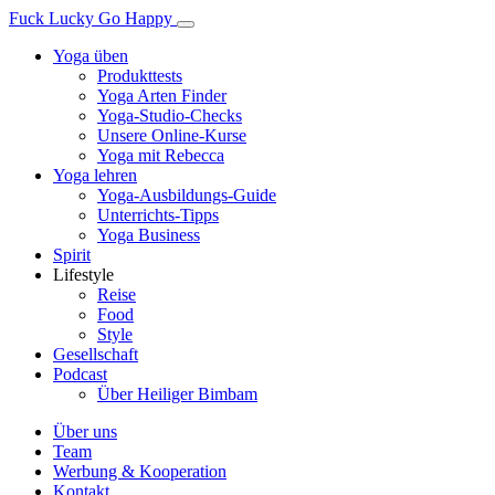
Fuck Lucky Go Happy
Yoga üben
Produkttests
Yoga Arten Finder
Yoga-Studio-Checks
Unsere Online-Kurse
Yoga mit Rebecca
Yoga lehren
Yoga-Ausbildungs-Guide
Unterrichts-Tipps
Yoga Business
Spirit
Lifestyle
Reise
Food
Style
Gesellschaft
Podcast
Über Heiliger Bimbam
Über uns
Team
Werbung & Kooperation
Kontakt