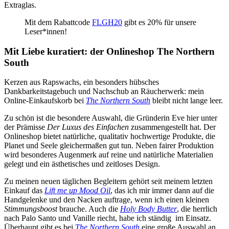
Extraglas.
Mit dem Rabattcode
FLGH20
gibt es 20% für unsere
Leser*innen!
Mit Liebe kuratiert: der Onlineshop The Northern
South
Kerzen aus Rapswachs, ein besonders hübsches
Dankbarkeitstagebuch und Nachschub an Räucherwerk: mein
Online-Einkaufskorb bei
The Northern South
bleibt nicht lange leer.
Zu schön ist die besondere Auswahl, die Gründerin Eve hier unter
der Prämisse
Der Luxus des Einfachen
zusammengestellt hat. Der
Onlineshop bietet natürliche, qualitativ hochwertige Produkte, die
Planet und Seele gleichermaßen gut tun. Neben fairer Produktion
wird besonderes Augenmerk auf reine und natürliche Materialien
gelegt und ein ästhetisches und zeitloses Design.
Zu meinen neuen täglichen Begleitern gehört seit meinem letzten
Einkauf das
Lift me up Mood Oil
, das ich mir immer dann auf die
Handgelenke und den Nacken auftrage, wenn ich einen kleinen
Stimmungsboost
brauche. Auch die
Holy Body Butter
, die herrlich
nach Palo Santo und Vanille riecht, habe ich ständig im Einsatz.
Überhaupt gibt es bei
The Northern South
eine große Auswahl an