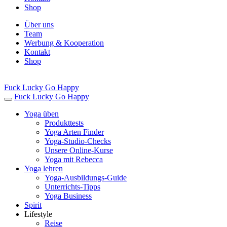
Shop
Über uns
Team
Werbung & Kooperation
Kontakt
Shop
Fuck Lucky Go Happy
Fuck Lucky Go Happy
Yoga üben
Produkttests
Yoga Arten Finder
Yoga-Studio-Checks
Unsere Online-Kurse
Yoga mit Rebecca
Yoga lehren
Yoga-Ausbildungs-Guide
Unterrichts-Tipps
Yoga Business
Spirit
Lifestyle
Reise