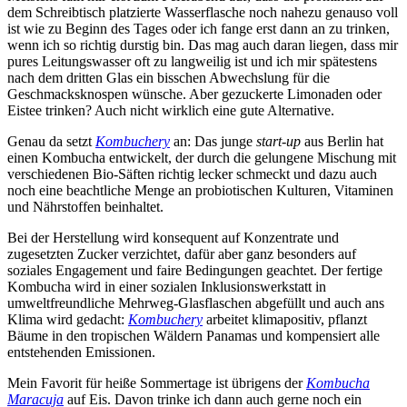
dem Schreibtisch platzierte Wasserflasche noch nahezu genauso voll
ist wie zu Beginn des Tages oder ich fange erst dann an zu trinken,
wenn ich so richtig durstig bin. Das mag auch daran liegen, dass mir
pures Leitungswasser oft zu langweilig ist und ich mir spätestens
nach dem dritten Glas ein bisschen Abwechslung für die
Geschmacksknospen wünsche. Aber gezuckerte Limonaden oder
Eistee trinken? Auch nicht wirklich eine gute Alternative.
Genau da setzt
Kombuchery
an: Das junge
start-up
aus Berlin hat
einen Kombucha entwickelt, der durch die gelungene Mischung mit
verschiedenen Bio-Säften richtig lecker schmeckt und dazu auch
noch eine beachtliche Menge an probiotischen Kulturen, Vitaminen
und Nährstoffen beinhaltet.
Bei der Herstellung wird konsequent auf Konzentrate und
zugesetzten Zucker verzichtet, dafür aber ganz besonders auf
soziales Engagement und faire Bedingungen geachtet. Der fertige
Kombucha wird in einer sozialen Inklusionswerkstatt in
umweltfreundliche Mehrweg-Glasflaschen abgefüllt und auch ans
Klima wird gedacht:
Kombuchery
arbeitet klimapositiv, pflanzt
Bäume in den tropischen Wäldern Panamas und kompensiert alle
entstehenden Emissionen.
Mein Favorit für heiße Sommertage ist übrigens der
Kombucha
Maracuja
auf Eis. Davon trinke ich dann auch gerne noch ein