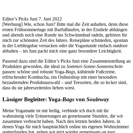
Editor’s Picks Juni
7. Juni 2022
[Werbung] Wie, schon Juni? Bitte mal die Zeit anhalten, denn diese
ersten Frühsommertage mit Barfußlaufen, in der Eisdiele abhängen
und abends noch eine Runde ins Schwimmbad radeln, gehören für
mich zur schönsten Zeit des Jahres. Reisepläne schmieden, spontan
in der Lieblingsbar versacken oder die Yogastunde einfach
outdoor
abhalten – im Juni packt mich eine ganz besondere Leichtigkeit.
Passend dazu sind die Editor’s Picks Juni eine Zusammenstellung an
Produkten geworden, die ideal zu
Sommer-Sonne-Sonnenschein
passen: schöne und robuste Yoga-
Bags
, kühlende Fußcreme,
erfrischender Kombucha, ein Onlineshop mit einer besonders
bezaubernden Produktauswahl – und Teesorten, die so lecker sind,
dass du sie jahreszeitenlos lieben wirst.
Lässiger Begleiter: Yoga-
Bags
von
Souleway
Meine Yogamatte ist mir heilig, verbinde ich doch mit ihr
wahnsinnig viele Erinnerungen an gemeinsame Stunden, die wir
zusammen verbracht haben. Nach den letzten beiden Jahren, in
denen Yoga für mich hauptsächlich online im eigenen Wohnzimmer
stattgefunden hat, gehen wir jetzt wieder gemeinsam
on tour
.