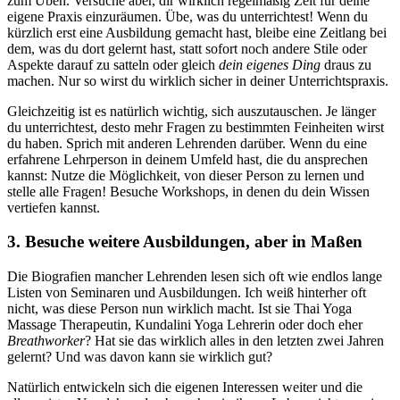
zum Üben. Versuche aber, dir wirklich regelmäßig Zeit für deine
eigene Praxis einzuräumen. Übe, was du unterrichtest! Wenn du
kürzlich erst eine Ausbildung gemacht hast, bleibe eine Zeitlang bei
dem, was du dort gelernt hast, statt sofort noch andere Stile oder
Aspekte darauf zu satteln oder gleich
dein eigenes Ding
draus zu
machen. Nur so wirst du wirklich sicher in deiner Unterrichtspraxis.
Gleichzeitig ist es natürlich wichtig, sich auszutauschen. Je länger
du unterrichtest, desto mehr Fragen zu bestimmten Feinheiten wirst
du haben. Sprich mit anderen Lehrenden darüber. Wenn du eine
erfahrene Lehrperson in deinem Umfeld hast, die du ansprechen
kannst: Nutze die Möglichkeit, von dieser Person zu lernen und
stelle alle Fragen! Besuche Workshops, in denen du dein Wissen
vertiefen kannst.
3. Besuche weitere Ausbildungen, aber in Maßen
Die Biografien mancher Lehrenden lesen sich oft wie endlos lange
Listen von Seminaren und Ausbildungen. Ich weiß hinterher oft
nicht, was diese Person nun wirklich macht. Ist sie Thai Yoga
Massage Therapeutin, Kundalini Yoga Lehrerin oder doch eher
Breathworker
? Hat sie das wirklich alles in den letzten zwei Jahren
gelernt? Und was davon kann sie wirklich gut?
Natürlich entwickeln sich die eigenen Interessen weiter und die