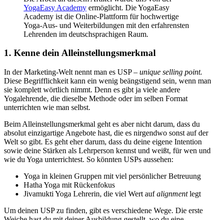
YogaEasy Academy
ermöglicht. Die YogaEasy
Academy ist die Online-Plattform für hochwertige
Yoga-Aus- und Weiterbildungen mit den erfahrensten
Lehrenden im deutschsprachigen Raum.
1. Kenne dein Alleinstellungsmerkmal
In der Marketing-Welt nennt man es USP –
unique selling point.
Diese Begrifflichkeit kann ein wenig beängstigend sein, wenn man
sie komplett wörtlich nimmt. Denn es gibt ja viele andere
Yogalehrende, die dieselbe Methode oder im selben Format
unterrichten wie man selbst.
Beim Alleinstellungsmerkmal geht es aber nicht darum, dass du
absolut einzigartige Angebote hast, die es nirgendwo sonst auf der
Welt so gibt. Es geht eher darum, dass du deine eigene Intention
sowie deine Stärken als Lehrperson kennst und weißt, für wen und
wie du Yoga unterrichtest. So könnten USPs aussehen:
Yoga in kleinen Gruppen mit viel persönlicher Betreuung
Hatha Yoga mit Rückenfokus
Jivamukti Yoga Lehrerin, die viel Wert auf
alignment
legt
Um deinen USP zu finden, gibt es verschiedene Wege. Die erste
Weiche hast du mit deiner Ausbildung gestellt, wo du eine