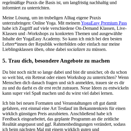
regelmäßige Praxis die Basis ist, um langfristig nachhaltig und
informiert zu unterrichten.
Meine Lösung, um im trubeligen Alltag eigene Praxis
unterzubringen: Online Yoga. Mit meinem
YogaEasy Premium Pass
habe ich Zugriff auf viele verschiedene On-Demand Klassen, Live-
Klassen und -Workshops zu konkreten Themen und ausgewählte
Inhalte der YogaEasy Academy. So kann ich mich bei den besten
Lehrer*innen der Republik weiterbilden oder einfach nur meine
Lieblingsklassen üben, ohne dabei
socializen
zu müssen.
5. Trau dich, besondere Angebote zu machen
Du bist noch nicht so lange dabei und bist dir unsicher, ob du schon
so weit bist, ein Retreat oder einen Workshop zu unterrichten? Wenn
Menschen dich danach fragen und sich anmelden, trauen sie es dir
zu und du darfst es dir erst recht zutrauen. Neue Ideen zu entwickeln
kann super viel Spaß machen und du wirst viel dabei lernen.
Ich bin bei neuen Formaten und Veranstaltungen oft gut damit
gefahren, erst einmal eine Art Testlauf im Bekanntenkreis für einen
wirklich günstigen Preis anzubieten. Anschließend habe ich
Feedback eingearbeitet, das geplante Programm an die zeitliche
Realität angepasst und ggf. Rahmenbedingungen verändert, sodass
ich beim nächsten Mal mit einem wirklich guten und