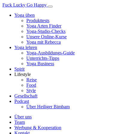
Fuck Lucky Go Happy
Yoga üben
Produkttests
Yoga Arten Finder
Yoga-Studio-Checks
Unsere Online-Kurse
Yoga mit Rebecca
Yoga lehren
Yoga-Ausbildungs-Guide
Unterrichts-Tipps
Yoga Business
Spirit
Lifestyle
Reise
Food
Style
Gesellschaft
Podcast
Über Heiliger Bimbam
Über uns
Team
Werbung & Kooperation
Kontakt