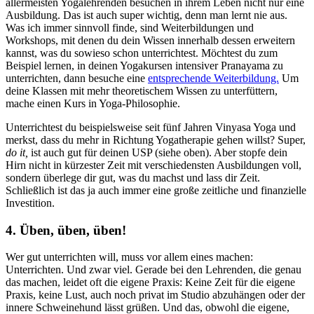
allermeisten Yogalehrenden besuchen in ihrem Leben nicht nur eine
Ausbildung. Das ist auch super wichtig, denn man lernt nie aus.
Was ich immer sinnvoll finde, sind Weiterbildungen und
Workshops, mit denen du dein Wissen innerhalb dessen erweitern
kannst, was du sowieso schon unterrichtest. Möchtest du zum
Beispiel lernen, in deinen Yogakursen intensiver Pranayama zu
unterrichten, dann besuche eine
entsprechende Weiterbildung.
Um
deine Klassen mit mehr theoretischem Wissen zu unterfüttern,
mache einen Kurs in Yoga-Philosophie.
Unterrichtest du beispielsweise seit fünf Jahren Vinyasa Yoga und
merkst, dass du mehr in Richtung Yogatherapie gehen willst? Super,
do it,
ist auch gut für deinen USP (siehe oben). Aber stopfe dein
Hirn nicht in kürzester Zeit mit verschiedensten Ausbildungen voll,
sondern überlege dir gut, was du machst und lass dir Zeit.
Schließlich ist das ja auch immer eine große zeitliche und finanzielle
Investition.
4. Üben, üben, üben!
Wer gut unterrichten will, muss vor allem eines machen:
Unterrichten. Und zwar viel. Gerade bei den Lehrenden, die genau
das machen, leidet oft die eigene Praxis: Keine Zeit für die eigene
Praxis, keine Lust, auch noch privat im Studio abzuhängen oder der
innere Schweinehund lässt grüßen. Und das, obwohl die eigene,