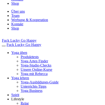
Shop
Über uns
Team
Werbung & Kooperation
Kontakt
Shop
Fuck Lucky Go Happy
Fuck Lucky Go Happy
Yoga üben
Produkttests
Yoga Arten Finder
Yoga-Studio-Checks
Unsere Online-Kurse
Yoga mit Rebecca
Yoga lehren
Yoga-Ausbildungs-Guide
Unterrichts-Tipps
Yoga Business
Spirit
Lifestyle
Reise