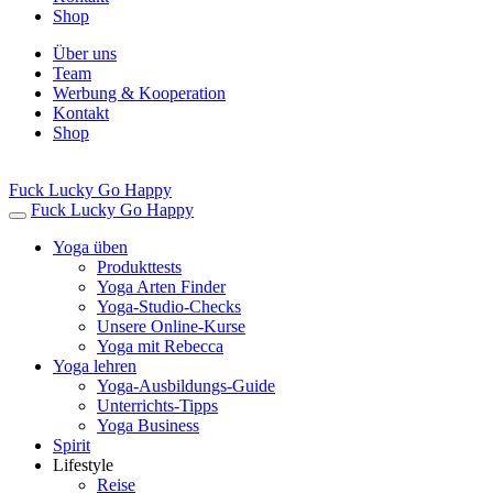
Shop
Über uns
Team
Werbung & Kooperation
Kontakt
Shop
Fuck Lucky Go Happy
Fuck Lucky Go Happy
Yoga üben
Produkttests
Yoga Arten Finder
Yoga-Studio-Checks
Unsere Online-Kurse
Yoga mit Rebecca
Yoga lehren
Yoga-Ausbildungs-Guide
Unterrichts-Tipps
Yoga Business
Spirit
Lifestyle
Reise