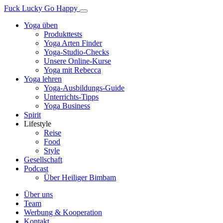
Fuck Lucky Go Happy
Yoga üben
Produkttests
Yoga Arten Finder
Yoga-Studio-Checks
Unsere Online-Kurse
Yoga mit Rebecca
Yoga lehren
Yoga-Ausbildungs-Guide
Unterrichts-Tipps
Yoga Business
Spirit
Lifestyle
Reise
Food
Style
Gesellschaft
Podcast
Über Heiliger Bimbam
Über uns
Team
Werbung & Kooperation
Kontakt