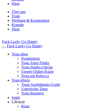
Shop
Über uns
Team
Werbung & Kooperation
Kontakt
Shop
Fuck Lucky Go Happy
Fuck Lucky Go Happy
Yoga üben
Produkttests
Yoga Arten Finder
Yoga-Studio-Checks
Unsere Online-Kurse
Yoga mit Rebecca
Yoga lehren
Yoga-Ausbildungs-Guide
Unterrichts-Tipps
Yoga Business
Spirit
Lifestyle
Reise