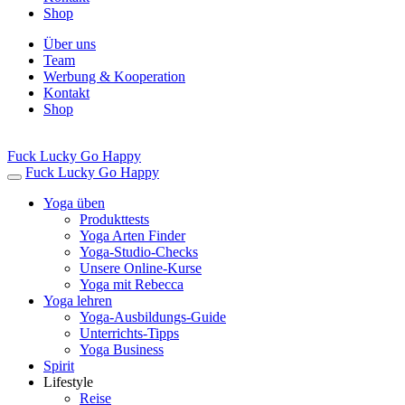
Shop
Über uns
Team
Werbung & Kooperation
Kontakt
Shop
Fuck Lucky Go Happy
Fuck Lucky Go Happy
Yoga üben
Produkttests
Yoga Arten Finder
Yoga-Studio-Checks
Unsere Online-Kurse
Yoga mit Rebecca
Yoga lehren
Yoga-Ausbildungs-Guide
Unterrichts-Tipps
Yoga Business
Spirit
Lifestyle
Reise