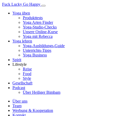
Fuck Lucky Go Happy
Yoga üben
Produkttests
Yoga Arten Finder
Yoga-Studio-Checks
Unsere Online-Kurse
Yoga mit Rebecca
Yoga lehren
Yoga-Ausbildungs-Guide
Unterrichts-Tipps
Yoga Business
Spirit
Lifestyle
Reise
Food
Style
Gesellschaft
Podcast
Über Heiliger Bimbam
Über uns
Team
Werbung & Kooperation
Kontakt