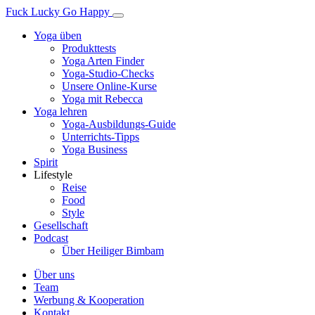
Fuck Lucky Go Happy
Yoga üben
Produkttests
Yoga Arten Finder
Yoga-Studio-Checks
Unsere Online-Kurse
Yoga mit Rebecca
Yoga lehren
Yoga-Ausbildungs-Guide
Unterrichts-Tipps
Yoga Business
Spirit
Lifestyle
Reise
Food
Style
Gesellschaft
Podcast
Über Heiliger Bimbam
Über uns
Team
Werbung & Kooperation
Kontakt