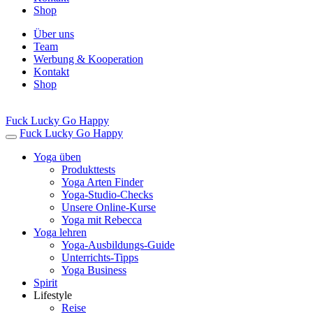
Shop
Über uns
Team
Werbung & Kooperation
Kontakt
Shop
Fuck Lucky Go Happy
Fuck Lucky Go Happy
Yoga üben
Produkttests
Yoga Arten Finder
Yoga-Studio-Checks
Unsere Online-Kurse
Yoga mit Rebecca
Yoga lehren
Yoga-Ausbildungs-Guide
Unterrichts-Tipps
Yoga Business
Spirit
Lifestyle
Reise