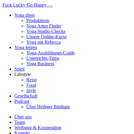
Fuck Lucky Go Happy
Yoga üben
Produkttests
Yoga Arten Finder
Yoga-Studio-Checks
Unsere Online-Kurse
Yoga mit Rebecca
Yoga lehren
Yoga-Ausbildungs-Guide
Unterrichts-Tipps
Yoga Business
Spirit
Lifestyle
Reise
Food
Style
Gesellschaft
Podcast
Über Heiliger Bimbam
Über uns
Team
Werbung & Kooperation
Kontakt