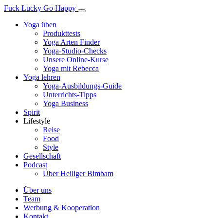
Fuck Lucky Go Happy
Yoga üben
Produkttests
Yoga Arten Finder
Yoga-Studio-Checks
Unsere Online-Kurse
Yoga mit Rebecca
Yoga lehren
Yoga-Ausbildungs-Guide
Unterrichts-Tipps
Yoga Business
Spirit
Lifestyle
Reise
Food
Style
Gesellschaft
Podcast
Über Heiliger Bimbam
Über uns
Team
Werbung & Kooperation
Kontakt