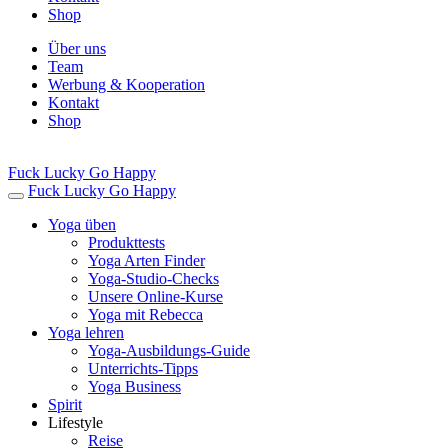
Shop
Über uns
Team
Werbung & Kooperation
Kontakt
Shop
Fuck Lucky Go Happy
Fuck Lucky Go Happy
Yoga üben
Produkttests
Yoga Arten Finder
Yoga-Studio-Checks
Unsere Online-Kurse
Yoga mit Rebecca
Yoga lehren
Yoga-Ausbildungs-Guide
Unterrichts-Tipps
Yoga Business
Spirit
Lifestyle
Reise