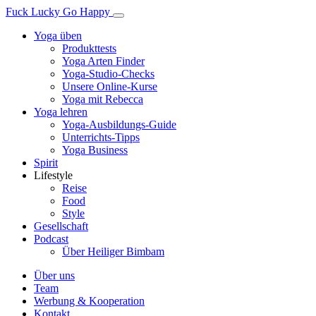
Fuck Lucky Go Happy
Yoga üben
Produkttests
Yoga Arten Finder
Yoga-Studio-Checks
Unsere Online-Kurse
Yoga mit Rebecca
Yoga lehren
Yoga-Ausbildungs-Guide
Unterrichts-Tipps
Yoga Business
Spirit
Lifestyle
Reise
Food
Style
Gesellschaft
Podcast
Über Heiliger Bimbam
Über uns
Team
Werbung & Kooperation
Kontakt