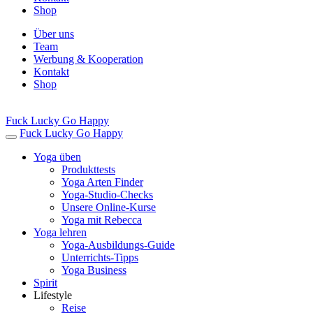
Shop
Über uns
Team
Werbung & Kooperation
Kontakt
Shop
Fuck Lucky Go Happy
Fuck Lucky Go Happy
Yoga üben
Produkttests
Yoga Arten Finder
Yoga-Studio-Checks
Unsere Online-Kurse
Yoga mit Rebecca
Yoga lehren
Yoga-Ausbildungs-Guide
Unterrichts-Tipps
Yoga Business
Spirit
Lifestyle
Reise